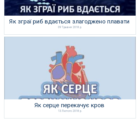
Як зграї риб вдається злагоджено плавати
09 Травня 2018 р.
Як серце перекачує кров
13 Лютого 2018 р.