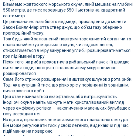
Візьмемо жовтоокого морського окуня, який мешкає на глибині
550 метрів, де тиск перевищує 550 Ньютонів на квадратний
сантиметр.
Це рівнозначно вазі білого ведмедя, прикладеній до монети.
Закон Бойля-Маріотта стверджує, що об’єм газу обернено
пропорційний тиску.
Тож будь-який заповнений повітрям порожнистий орган, чи то
плавальний міхур морського окуня, чи людські легені,
стискатиметься в міру занурення углиб, і розширюватиметься
при підійманні вгору.
Після того, як риба проковтнула рибальський гачок і її швидко
витягли з води, повітря в її плавальному міхурі починає
розширюватися.
Саме його стрімке розширення і виштовхує шлунок з рота риби.
Тоді як внутрішній тиск, що різко зріс у порівнянні із зовнішнім,
вичавлює очі з орбіт.
Цей стан називається екзофтальм, або витрішкуватість.
Іноді очі окуня навіть можуть мати кристалізований вигляд
через емфізему рогівки — накопичення маленьких бульбашок
газу всередині неї.
На щастя, пірнальник не має замкненого плавального міхура.
Він може регулювати тиск у своїх легенях, видихаючи під час
підіймання на поверхню.