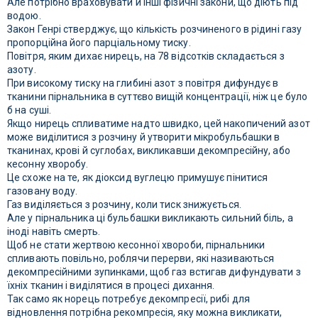
Але потрібно враховувати й інші фізичні закони, що діють під
водою.
Закон Генрі стверджує, що кількість розчиненого в рідині газу
пропорційна його парціальному тиску.
Повітря, яким дихає нирець, на 78 відсотків складається з
азоту.
При високому тиску на глибині азот з повітря дифундує в
тканини пірнальника в суттєво вищій концентрації, ніж це було
б на суші.
Якщо нирець спливатиме надто швидко, цей накопичений азот
може виділитися з розчину й утворити мікробульбашки в
тканинах, крові й суглобах, викликавши декомпресійну, або
кесонну хворобу.
Це схоже на те, як діоксид вуглецю примушує пінитися
газовану воду.
Газ виділяється з розчину, коли тиск знижується.
Але у пірнальника ці бульбашки викликають сильний біль, а
іноді навіть смерть.
Щоб не стати жертвою кесонної хвороби, пірнальники
спливають повільно, роблячи перерви, які називаються
декомпресійними зупинками, щоб газ встигав дифундувати з
їхніх тканин і виділятися в процесі дихання.
Так само як норець потребує декомпресії, рибі для
відновлення потрібна рекомпресія, яку можна викликати,