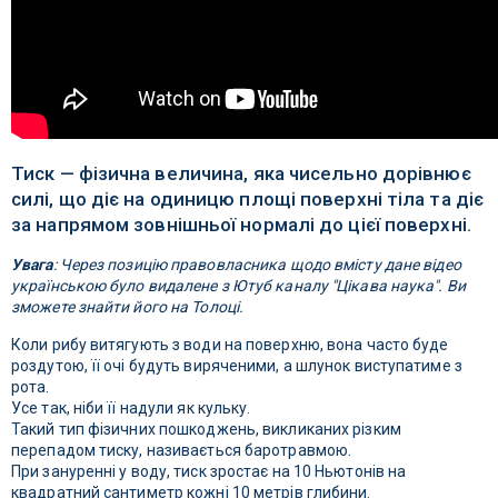
Тиск — фізична величина, яка чисельно дорівнює
силі, що діє на одиницю площі поверхні тіла та діє
за напрямом зовнішньої нормалі до цієї поверхні.
Увага
: Через позицію правовласника щодо вмісту дане відео
українською було видалене з Ютуб каналу "Цікава наука". Ви
зможете знайти його на Толоці.
Коли рибу витягують з води на поверхню, вона часто буде
роздутою, її очі будуть виряченими, а шлунок виступатиме з
рота.
Усе так, ніби її надули як кульку.
Такий тип фізичних пошкоджень, викликаних різким
перепадом тиску, називається баротравмою.
При зануренні у воду, тиск зростає на 10 Ньютонів на
квадратний сантиметр кожні 10 метрів глибини.