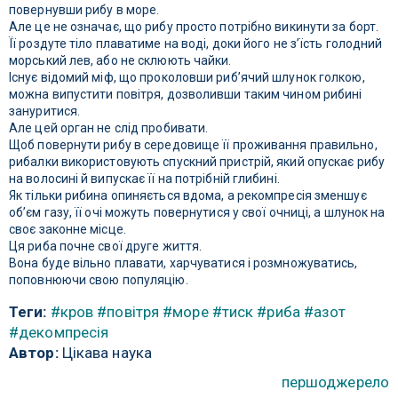
повернувши рибу в море.
Але це не означає, що рибу просто потрібно викинути за борт.
Її роздуте тіло плаватиме на воді, доки його не з’їсть голодний
морський лев, або не склюють чайки.
Існує відомий міф, що проколовши риб’ячий шлунок голкою,
можна випустити повітря, дозволивши таким чином рибині
зануритися.
Але цей орган не слід пробивати.
Щоб повернути рибу в середовище її проживання правильно,
рибалки використовують спускний пристрій, який опускає рибу
на волосині й випускає її на потрібній глибині.
Як тільки рибина опиняється вдома, а рекомпресія зменшує
об’єм газу, її очі можуть повернутися у свої очниці, а шлунок на
своє законне місце.
Ця риба почне свої друге життя.
Вона буде вільно плавати, харчуватися і розмножуватись,
поповнюючи свою популяцію.
Теги:
#кров
#повітря
#море
#тиск
#риба
#азот
#декомпресія
Автор:
Цікава наука
першоджерело