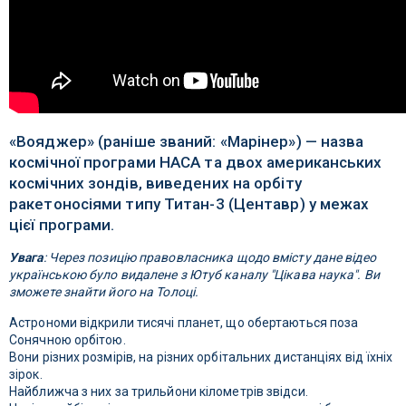
«Вояджер» (раніше званий: «Марінер») — назва
космічної програми НАСА та двох американських
космічних зондів, виведених на орбіту
ракетоносіями типу Титан-3 (Центавр) у межах
цієї програми.
Увага
: Через позицію правовласника щодо вмісту дане відео
українською було видалене з Ютуб каналу "Цікава наука". Ви
зможете знайти його на Толоці.
Астрономи відкрили тисячі планет, що обертаються поза
Сонячною орбітою.
Вони різних розмірів, на різних орбітальних дистанціях від їхніх
зірок.
Найближча з них за трильйони кілометрів звідси.