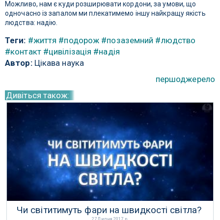
Можливо, нам є куди розширювати кордони, за умови, що
одночасно із запалом ми плекатимемо іншу найкращу якість
людства: надію.
Теги:
#життя
#подорож
#позаземний
#людство
#контакт
#цивілізація
#надія
Автор:
Цікава наука
першоджерело
Дивіться також:
Чи світитимуть фари на швидкості світла?
27 Липня 2017 р.