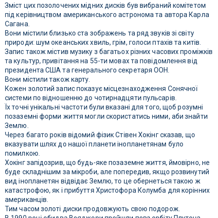
Зміст цих позолочених мідних дисків був вибраний комітетом
під керівництвом американського астронома та автора Карла
Сагана.
Вони містили близько ста зображень та ряд звуків зі світу
природи: шум океанських хвиль, грім, голоси птахів та китів.
Запис також містив музику з багатьох різних часових проміжків
та культур, привітання на 55-ти мовах та повідомлення від
президента США та генерального секретаря ООН.
Вони містили також карту.
Кожен золотий запис показує місцезнаходження Сонячної
системи по відношенню до чотирнадцяти пульсарів.
Їх точні унікальні частоти були вказані для того, щоб розумні
позаземні форми життя могли скористатись ними, аби знайти
Землю.
Через багато років відомий фізик Стівен Хокінг сказав, що
вказувати шлях до нашої планети інопланетянам було
помилкою.
Хокінг запідозрив, що будь-яке позаземне життя, ймовірно, не
буде складнішим за мікроби, але попередив, якщо розвинутий
вид інопланетян відвідає Землю, то це обернеться такою ж
катастрофою, як і прибуття Христофора Колумба для корінних
американців.
Тим часом золоті диски продовжують свою подорож.