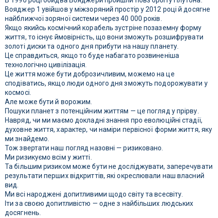
В 1990 році обидва Вояджери пройшли повз орбіту Плутона.
Вояджер 1 увійшов у міжзоряний простір у 2012 році й досягне
найближчої зоряної системи через 40 000 років.
Якщо якийсь космічний корабель зустріне позаземну форму
життя, то існує ймовірність, що вони зможуть розшифрувати
золоті диски та одного дня прибути на нашу планету.
Це справдиться, якщо то буде набагато розвиненіша
технологічно цивілізація.
Це життя може бути доброзичливим, можемо на це
сподіватись, якщо люди одного дня зможуть подорожувати у
космосі.
Але може бути й ворожим.
Пошуки планет з потенційним життям — це погляд у прірву.
Навряд, чи ми маємо докладні знання про еволюційні стадії,
духовне життя, характер, чи наміри первісної форми життя, яку
ми знайдемо.
Тож звертати наш погляд назовні — ризиковано.
Ми ризикуємо всім у житті.
Та більшим ризиком може бути не досліджувати, заперечувати
результати перших відкриттів, які окреслювали наш власний
вид.
Ми всі народжені допитливими щодо світу та всесвіту.
Іти за своєю допитливістю — одне з найбільших людських
досягнень.