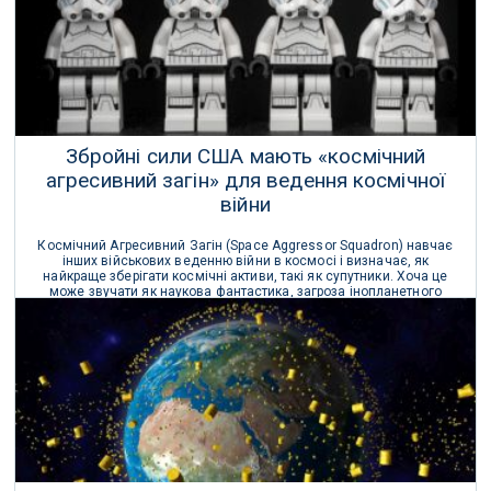
Збройні сили США мають «космічний
агресивний загін» для ведення космічної
війни
Космічний Агресивний Загін (Space Aggressor Squadron) навчає
інших військових веденню війни в космосі і визначає, як
найкраще зберігати космічні активи, такі як супутники. Хоча це
може звучати як наукова фантастика, загроза інопланетного
конфлікту дуже серйозна.
30 Травня 2017 р.