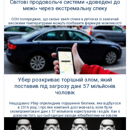
Світові продовольчі системи «доведені до
межі» через екстремальну спеку
ООН попереджає, що сильні хвилі спеки в регіонах із зазвичай
високими температурами можуть позбавити фермерів можливості
працювати на відкритому повітрі, і очікується зростання
смертності серед худоби.
23 Квітня 2026 р.
Убер розкриває торішній злом, який
поставив під загрозу дані 57 мільйонів
чоловік
Нещодавно Убер оприлюднив порушення безпеки, яке відбулося
в 2016 році, і про яке компанія досі мовчала, коли були
скомпрометовані дані з 57 мільйонів користувачів і водіїв. Хак є
доказом того, що сьогоднішні заходи кібербезпеки не зовсім
достатні.
24 Листопада 2017 р.