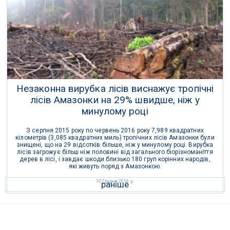
01 Лютого 2017 р.
Незаконна вирубка лісів виснажує тропічні
лісів Амазонки на 29% швидше, ніж у
минулому році
З серпня 2015 року по червень 2016 року 7,989 квадратних
кілометрів (3,085 квадратних миль) тропічних лісів Амазонки були
знищені, що на 29 відсотків більше, ніж у минулому році. Вирубка
лісів загрожує більш ніж половині від загального біорізноманіття
дерев в лісі, і завдає шкоди близько 180 груп корінних народів,
які живуть поряд з Амазонкою.
10 Грудня 2016 р.
раніше