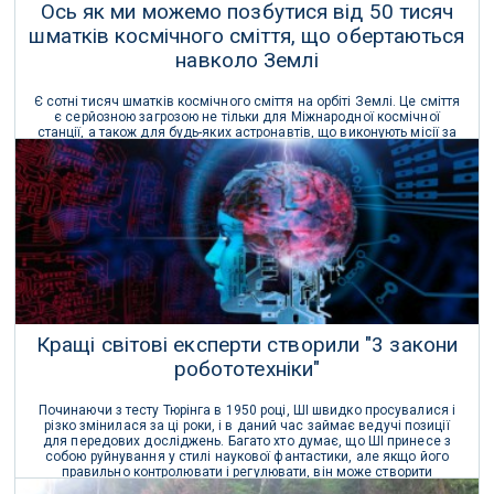
Ось як ми можемо позбутися від 50 тисяч
шматків космічного сміття, що обертаються
навколо Землі
Є сотні тисяч шматків космічного сміття на орбіті Землі. Це сміття
є серйозною загрозою не тільки для Міжнародної космічної
станції, а також для будь-яких астронавтів, що виконують місії за
межами станції.
09 Квітня 2017 р.
Кращі світові експерти створили "3 закони
робототехніки"
Починаючи з тесту Тюрінга в 1950 році, ШІ швидко просувалися і
різко змінилася за ці роки, і в даний час займає ведучі позиції
для передових досліджень. Багато хто думає, що ШІ принесе з
собою руйнування у стилі наукової фантастики, але якщо його
правильно контролювати і регулювати, він може створити
неймовірні позитивні зміни.