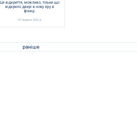
Це відкриття, можливо, тільки що
відкрило двері в нову еру в
фізиці.
19 Червня 2020 р.
раніше