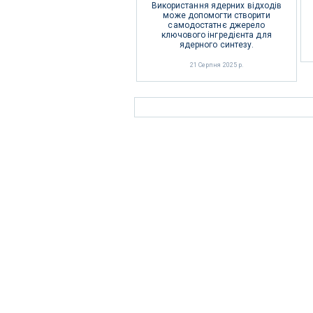
Використання ядерних відходів
може допомогти створити
самодостатнє джерело
ключового інгредієнта для
ядерного синтезу.
21 Серпня 2025 р.