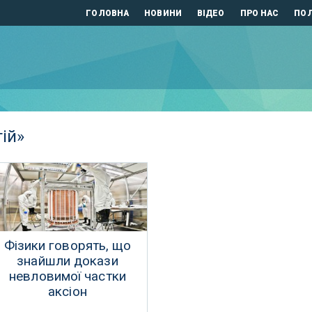
ГОЛОВНА
НОВИНИ
ВІДЕО
ПРО НАС
ПОЛ
ій»
Фізики говорять, що
знайшли докази
невловимої частки
аксіон