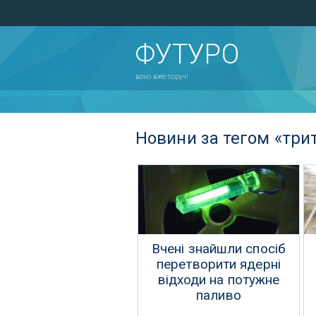
ФУТУРО
воно вже поруч!
Новини за тегом «трит
Вчені знайшли спосіб
перетворити ядерні
відходи на потужне
паливо