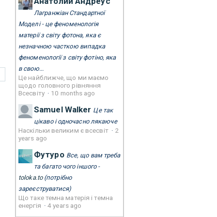
Анатолий Андреус
Лагранжіан Стандартної
Моделі - це феноменологія
матерії з світу фотона, яка є
незначною часткою випадка
феноменології з світу фотіно, яка
в свою...
Це найближче, що ми маємо
щодо головного рівняння
Всесвіту
·
10 months ago
Samuel Walker
Це так
цікаво і одночасно лякаюче
Наскільки великим є всесвіт
·
2
years ago
Футуро
Все, що вам треба
та багато чого іншого -
toloka.to
(потрібно
зареєструватися)
Що таке темна матерія і темна
енергія
·
4 years ago