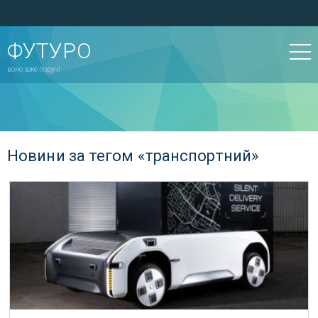
ФУТУРО
воно вже поруч!
Новини за тегом «транспортний»