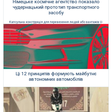
Німецьке космічне агентство показало
чудернацький прототип транспортного
засобу
Капсульна конструкція для перевезення людей або вантажів U-
Shift містить всі цінні технічні компоненти й системи, необхідні
для автономного, електричного і безшумного переміщення.
21 Вересня 2020 р.
Ці 12 принципів формують майбутнє
автономних автомобілів
Одинадцять компаній об'єдналися в цьому вичерпному
керівництві з розробки безпечних автономних автомобілів.
04 Липня 2019 р.