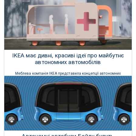
великих подій.
16 Жовтня 2018 р.
IKEA має дивні, красиві ідеї про майбутнє
автономних автомобілів
Меблева компанія IKEA представила концепції автономних
автомобілів майбутнього в проекті «живої лабораторії
майбутнього» SPACE10.
21 Вересня 2018 р.