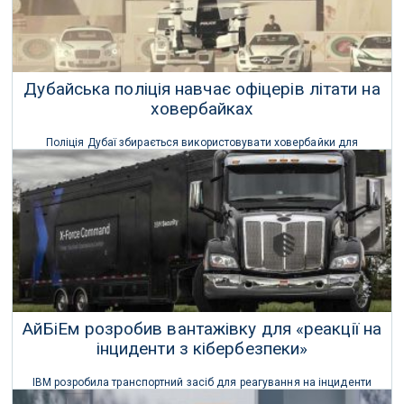
Дубайська поліція навчає офіцерів літати на
ховербайках
Поліція Дубаї збирається використовувати ховербайки для
доступу до важкодоступних районів, відстежування
підозрюваних і патрулювання туристичних напрямків.
09 Листопада 2018 р.
АйБіЕм розробив вантажівку для «реакції на
інциденти з кібербезпеки»
IBM розробила транспортний засіб для реагування на інциденти
або для забезпечення додаткової підтримки кібербезпеки в ході