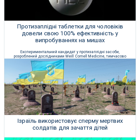
Протизаплідні таблетки для чоловіків
довели свою 100% ефективність у
випробуваннях на мишах
Експериментальний кандидат у протизаплідні засоби,
розроблений дослідниками Weill Cornell Medicine, тимчасово
зупиняє рух сперматозоїдів та запобігає вагітності у доклінічних
моделях.
18 Лютого 2023 р.
Ізраїль використовує сперму мертвих
солдатів для зачаття дітей
В Ізраїлі батьки вбитих солдатів наполягають на їхньому праві