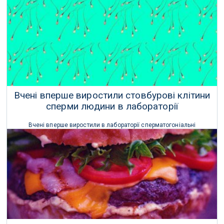
стати майбутніми бабусями та дідусями.
23 Липня 2022 р.
Вчені вперше виростили стовбурові клітини
сперми людини в лабораторії
Вчені вперше виростили в лабораторії сперматогоніальні
стовбурові клітини - попередники сперматозоїдів, потенційно
відкриваючи нові методи лікування безпліддя.
19 Липня 2020 р.