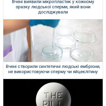
Вчені виявили мікропластик у кожному
зразку людської сперми, який вони
досліджували
40 зразків сперми були взяті від здорових чоловіків, які пройшли
дошлюбне обстеження в Цзінані, Китай.
11 Червня 2024 р.
Вчені створили синтетичні людські ембріони,
не використовуючи сперму чи яйцеклітину
Вчені кажуть, що колись їх дослідження зможе допомогти у
розумінні генетичних захворювань чи причин викиднів.
17 Червня 2023 р.