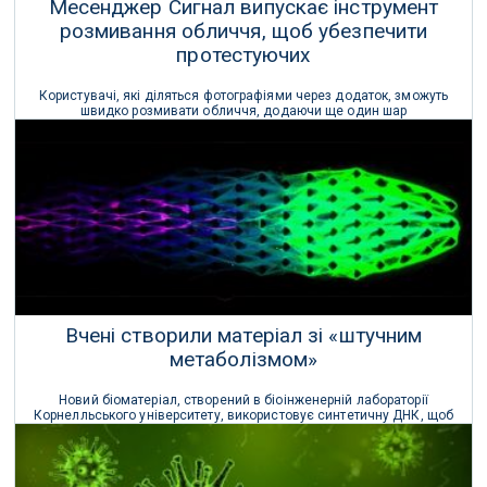
Месенджер Сигнал випускає інструмент
розмивання обличчя, щоб убезпечити
протестуючих
Користувачі, які діляться фотографіями через додаток, зможуть
швидко розмивати обличчя, додаючи ще один шар
конфіденційності до зображень, хоча і не обов'язково повністю
приховуючи особистість суб'єкта.
08 Червня 2020 р.
Вчені створили матеріал зі «штучним
метаболізмом»
Новий біоматеріал, створений в біоінженерній лабораторії
Корнелльського університету, використовує синтетичну ДНК, щоб
безперервно й автономно організовувати, збирати та
реструктурувати себе в процесі.
22 Квітня 2019 р.