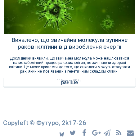
Виявлено, що звичайна молекула зупиняє
ракові клітини від вироблення енергії
Дослідники виявили, що звичайна молекула може націлюватися
на метаболічний процес ракових клітин, не зачіпаючи здорові
клітини. Це може привести до того, що онкологи можуть атакувати
рак, який не пов'язаний з генетичним складом клітин.
15 Вересня 2017 р.
раніше
Copyleft © Футуро, 2k17-26