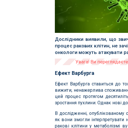
Дослідники виявили, що зви
процес ракових клітин, не зач
онкологи можуть атакувати ра
Ефект Варбурга
Ефект Варбурга ставиться до то
вижити, ненажерлива споживання
цей процес протягом десятиліт
зростання пухлини. Однак нові до
В дослідженні, опублікованому с
як вони змогли інтерпретувати 
ракові клітини у метаболізмі ву