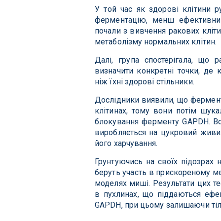
У той час як здорові клітини 
ферментацію, менш ефективний
почали з вивчення ракових кліти
метаболізму нормальних клітин.
Далі, група спостерігала, що 
визначити конкретні точки, де 
ніж їхні здорові стільники.
Дослідники виявили, що фермен
клітинах, тому вони потім шука
блокування ферменту GAPDH. Вони
виробляється на цукровий живил
його харчування.
Грунтуючись на своїх підозрах н
беруть участь в прискореному ме
моделях миші. Результати цих 
в пухлинах, що піддаються ефе
GAPDH, при цьому залишаючи тіл