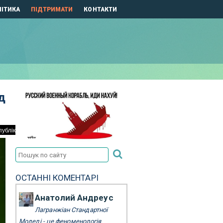
ІТИКА
ПІДТРИМАТИ
КОНТАКТИ
д
ОСТАННІ КОМЕНТАРІ
Анатолий Андреус
Лагранжіан Стандартної
Моделі - це феноменологія