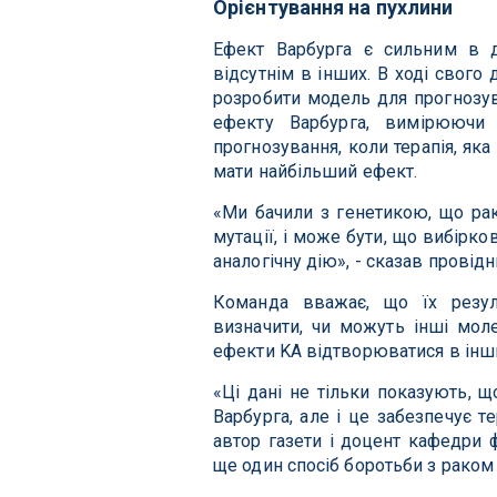
Орієнтування на пухлини
Ефект Варбурга є сильним в д
відсутнім в інших. В ході свог
розробити модель для прогнозув
ефекту Варбурга, вимірюючи
прогнозування, коли терапія, як
мати найбільший ефект.
«Ми бачили з генетикою, що рако
мутації, і може бути, що вибірк
аналогічну дію», - сказав провідн
Команда вважає, що їх резул
визначити, чи можуть інші мол
ефекти KA відтворюватися в інши
«Ці дані не тільки показують, щ
Варбурга, але і це забезпечує 
автор газети і доцент кафедри 
ще один спосіб боротьби з раком