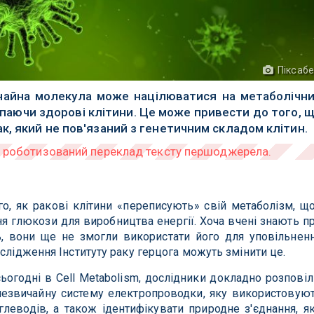
Піксаб
чайна молекула може націлюватися на метаболічн
іпаючи здорові клітини. Це може привести до того, 
к, який не пов'язаний з генетичним складом клітин.
го, як ракові клітини «переписують» свій метаболізм, щ
 глюкози для виробництва енергії. Хоча вчені знають п
ь, вони ще не змогли використати його для уповільнен
слідження Інституту раку герцога можуть змінити це.
ьогодні в Cell Metabolism, дослідники докладно розповіл
незвичайну систему електропроводки, яку використовую
глеводів, а також ідентифікувати природне з'єднання, я