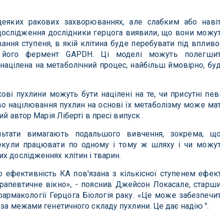
еяких ракових захворюваннях, але слабким або наві
о дослідження дослідники герцога виявили, що вони можу
ання ступеня, в якій клітина буде перебувати під вплив
 його фермент GAPDH. Ці моделі можуть полегши
а націлена на метаболічний процес, найбільш ймовірно, бу
ві пухлини можуть бути націлені на те, чи присутні пев
ово націлювання пухлин на основі їх метаболізму може ма
ий автор Марія Ліберті в пресі випуск .
ьтати вимагають подальшого вивчення, зокрема, щ
екули працювати по одному і тому ж шляху і чи можу
х дослідженнях клітин і тварин.
о ефективність КА пов'язана з кількісної ступенем ефек
терапевтичне вікно», - пояснив Джейсон Локасале, старш
фармакології Герцога Біологія раку. «Це може забезпечи
 за межами генетичного складу пухлини. Це дає надію ".