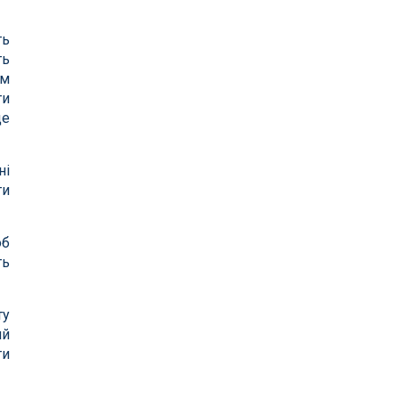
ть
ть
ом
ти
де
ні
ти
об
ть
ту
ий
ти