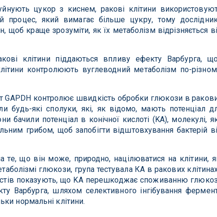
руйнують цукор з киснем, ракові клітини використовую
 процес, який вимагає більше цукру, тому дослідни
н, щоб краще зрозуміти, як їх метаболізм відрізняється в
ракові клітини піддаються впливу ефекту Варбурга, щ
клітини контролюють вуглеводний метаболізм по-різном
т GAPDH контролює швидкість обробки глюкози в раков
ли будь-які сполуки, які, як відомо, мають потенціал д
 бачили потенціал в конічної кислоті (KA), молекулі, я
ьним грибом, щоб запобігти відштовхування бактерій в
а те, що він може, природно, націлюватися на клітини, я
таболізмі глюкози, група тестувала КА в ракових клітинах
тестів показують, що KA перешкоджає споживанню глюко
кту Варбурга, шляхом селективного інгібування фермен
ьки нормальні клітини.