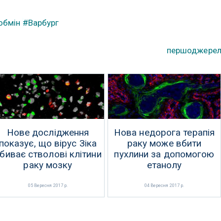
обмін
#Варбург
першоджере
Нове дослідження
Нова недорога терапія
показує, що вірус Зіка
раку може вбити
биває стволові клітини
пухлини за допомогою
раку мозку
етанолу
05 Вересня 2017 р.
04 Вересня 2017 р.