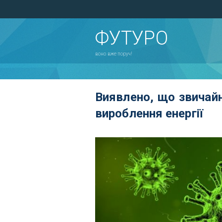
ФУТУРО
воно вже поруч!
Виявлено, що звичайн
вироблення енергії