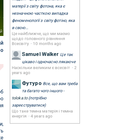
матерії з світу фотона, яка є
незначною часткою випадка
феноменології з світу фотіно, яка
в свою...
ей
Це найближче, що ми маємо
щодо головного рівняння
ий
Всесвіту
·
10 months ago
що
Samuel Walker
Це так
цікаво і одночасно лякаюче
Наскільки великим є всесвіт
·
2
years ago
Футуро
Все, що вам треба
та багато чого іншого -
об
ро
toloka.to
(потрібно
ня
зареєструватися)
Що таке темна матерія і темна
енергія
·
4 years ago
и,
ть
ке