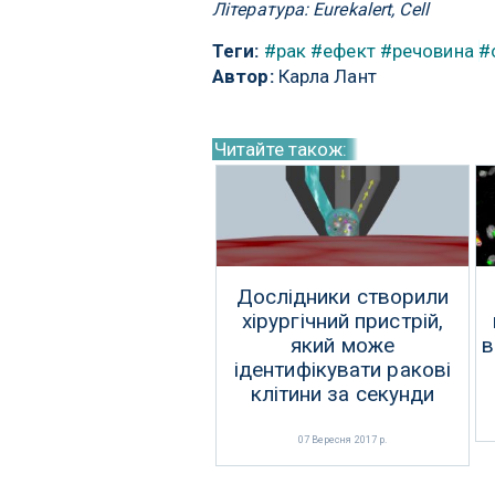
Література: Eurekalert, Cell
Теги:
#рак
#ефект
#речовина
#
Автор:
Карла Лант
Читайте також:
Дослідники створили
хірургічний пристрій,
який може
в
ідентифікувати ракові
клітини за секунди
07 Вересня 2017 р.