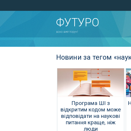
ФУТУРО
воно вже поруч!
Новини за тегом «нау
Програма ШІ з
Н
відкритим кодом може
відповідати на наукові
питання краще, ніж
люди