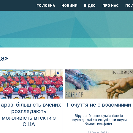
ГОЛОВНА
НОВИНИ
ВІДЕО
ПРО НАС
ПОЛ
ка»
аразі більшість вчених
Почуття не є взаємними
розглядають
Віруючі бачать сумісність із
можливість втекти з
наукою, тоді як ентузіасти науки
США
бачать конфлікт.
24 Грудня 2024 р.