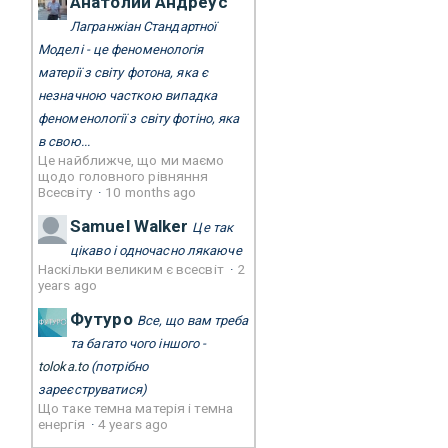
Анатолий Андреус
Лагранжіан Стандартної
Моделі - це феноменологія
матерії з світу фотона, яка є
незначною часткою випадка
феноменології з світу фотіно, яка
в свою...
Це найближче, що ми маємо
щодо головного рівняння
Всесвіту
·
10 months ago
Samuel Walker
Це так
цікаво і одночасно лякаюче
Наскільки великим є всесвіт
·
2
years ago
Футуро
Все, що вам треба
та багато чого іншого -
toloka.to
(потрібно
зареєструватися)
Що таке темна матерія і темна
енергія
·
4 years ago