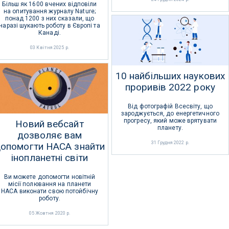
Більш як 1600 вчених відповіли
на опитування журналу Nature;
понад 1200 з них сказали, що
наразі шукають роботу в Європі та
Канаді.
03 Квітня 2025 р.
10 найбільших наукових
проривів 2022 року
Від фотографій Всесвіту, що
зароджується, до енергетичного
прогресу, який може врятувати
Новий вебсайт
планету.
дозволяє вам
31 Грудня 2022 р.
опомогти НАСА знайти
інопланетні світи
Ви можете допомогти новітній
місії полювання на планети
НАСА виконати свою потойбічну
роботу.
05 Жовтня 2020 р.