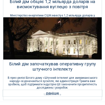
Білий дім обіцяє 1,2 мільярда доларів на
висмоктування вуглецю з повітря
Міністерство енергетики США інвестує 1,2 мільярда доларів у
будівництво двох установок прямого уловлювання повітря, які
видалятимуть вуглець з атмосфери.
13 Серпня 2023 р.
Білий дім започаткував оперативну групу
штучного інтелекту
В прес-релізі Білого дому «Штучний інтелект для американського
народу» відзначаються зусилля, які адміністрація Трампа вже
зробила, щоб підтримати індустрію ШІ і визначити пріоритетність
досліджень і розробок.
раніше
12 Травня 2018 р.