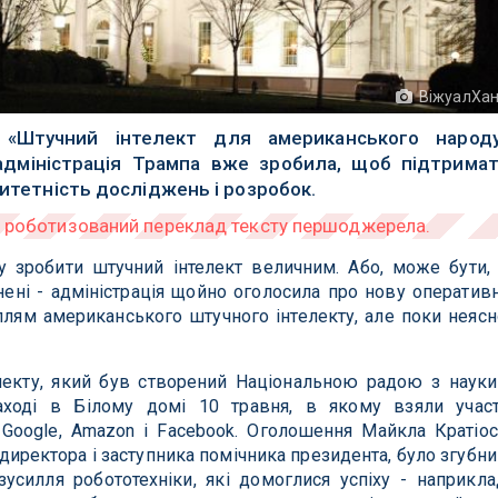
ВіжуалХа
 «Штучний інтелект для американського народ
 адміністрація Трампа вже зробила, щоб підтрима
ритетність досліджень і розробок.
у зробити штучний інтелект величним. Або, може бути,
ені - адміністрація щойно оголосила про нову оператив
ллям американського штучного інтелекту, але поки неясн
лекту, який був створений Національною радою з науки
аході в Білому домі 10 травня, в якому взяли учас
к Google, Amazon і Facebook. Оголошення Майкла Кратіос
 директора і заступника помічника президента, було згубн
зусилля робототехніки, які домоглися успіху - наприкла