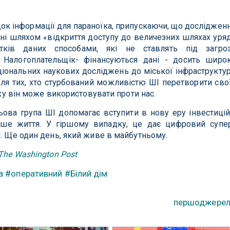
ок інформації для параноїка, припускаючи, що досліджен
ені шляхом «відкриття доступу до величезних шляхах уря
тків даних способами, які не ставлять під загро
. Налогоплательщік- фінансуються дані - досить широ
аціональних наукових досліджень до міської інфраструкту
для тих, хто стурбований можливістю ШІ перетворити сво
 яку він може використовувати проти нас.
ова група ШІ допомагає вступити в нову еру інвестицій
аше життя. У гіршому випадку, це дає цифровий супе
я. Ще один день, який живе в майбутньому.
The Washington Post
а
#оперативний
#Білий дім
першоджере