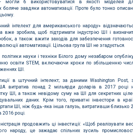
і - могли б використовуватися в якості моделей д
 боляче завдяки автоматизації. Проте було тонко описан
цьому.
чний інтелект для американського народу» відзначають
мпа вже зробила, щоб підтримати індустрію ШІ і визначи
робок, а також вжити заходів для забезпечення готовнос
олюції автоматизації. Цільова група ШІ не згадується.
 політики науки і техніки Білого дому незабаром опублік
енню освіти STEM, включаючи кроки по збільшенню чис
дженнях ШІ.
иції в штучний інтелект; за даними Washington Post, 
ША витратив понад 2 мільярди доларів в 2017 році 
тку ШІ, а також невідому суму на ШІ для секретних ціле
дувальних даних. Крім того, приватні інвестори в краї
ртапи ШІ, ніж будь-яка інша галузь, витративши близько 
 2016 році.
ністрація продовжить ці інвестиції: «Щоб реалізувати ве
го народу, це зажадає спільних зусиль промисловост