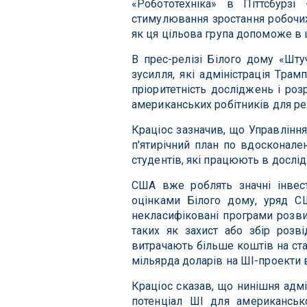
«Робототехніка» в Піттсбурз
стимулювання зростання робочих
як ця цільова група допоможе в 
В прес-релізі Білого дому «Шту
зусилля, які адміністрація Тра
пріоритетність досліджень і роз
американських робітників для рев
Краціос зазначив, що Управління
п'ятирічний план по вдосконал
студентів, які працюють в дослі
США вже роблять значні інвест
оцінками Білого дому, уряд С
некласифіковані програми розви
таких як захист або збір розві
витрачають більше коштів на ста
мільярда доларів на ШІ-проекти в
Краціос сказав, що нинішня адмі
потенціал ШІ для американсько