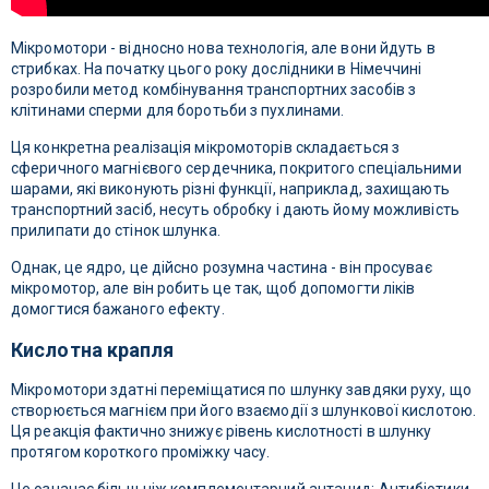
Мікромотори - відносно нова технологія, але вони йдуть в
стрибках. На початку цього року дослідники в Німеччині
розробили метод комбінування транспортних засобів з
клітинами сперми для боротьби з пухлинами.
Ця конкретна реалізація мікромоторів складається з
сферичного магнієвого сердечника, покритого спеціальними
шарами, які виконують різні функції, наприклад, захищають
транспортний засіб, несуть обробку і дають йому можливість
прилипати до стінок шлунка.
Однак, це ядро, це дійсно розумна частина - він просуває
мікромотор, але він робить це так, щоб допомогти ліків
домогтися бажаного ефекту.
Кислотна крапля
Мікромотори здатні переміщатися по шлунку завдяки руху, що
створюється магнієм при його взаємодії з шлункової кислотою.
Ця реакція фактично знижує рівень кислотності в шлунку
протягом короткого проміжку часу.