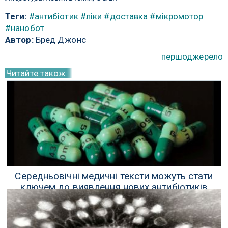
Теги:
#антибіотик
#ліки
#доставка
#мікромотор
#нанобот
Автор:
Бред Джонс
першоджерело
Читайте також:
Середньовічні медичні тексти можуть стати
ключем до виявлення нових антибіотиків
25 Травня 2017 р.