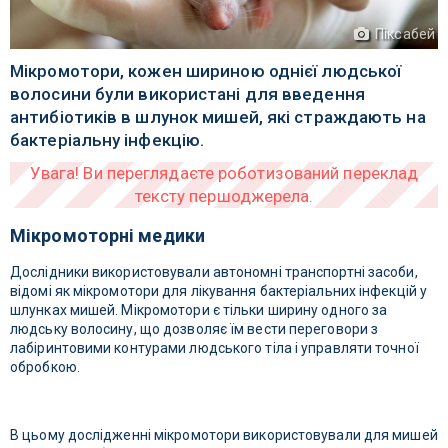
Піксабей
Мікромотори, кожен шириною однієї людської
волосини були використані для введення
антибіотиків в шлунок мишей, які страждають на
бактеріальну інфекцію.
Мікромоторні медики
Дослідники використовували автономні транспортні засоби,
відомі як мікромотори для лікування бактеріальних інфекцій у
шлунках мишей. Мікромотори є тільки ширину одного за
людську волосину, що дозволяє їм вести переговори з
лабіринтовими контурами людського тіла і управляти точної
обробкою.
В цьому дослідженні мікромотори використовували для мишей