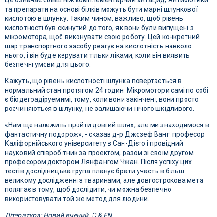
Це означає більш ніж комплементарний антацид; Антибіотики
та препарати на основі білків можуть бути марні шлункової
кислотою в шлунку. Таким чином, важливо, щоб рівень
кислотності був скинутий до того, як вони були випущені з
мікромотора, щоб виконувати свою роботу. Цей конкретний
шар транспортного засобу реагує на кислотність навколо
нього, і він буде керувати тільки ліками, коли він виявить
безпечні умови для цього.
Кажуть, що рівень кислотності шлунка повертається в
нормальний стан протягом 24 годин. Мікромотори самі по собі
є біодеградіруемимі, тому, коли вони закінчені, вони просто
розчиняються в шлунку, не залишаючи нічого шкідливого.
«Нам ще належить пройти довгий шлях, але ми знаходимося в
фантастичну подорож», - сказав д-р Джозеф Ванг, професор
Каліфорнійського університету в Сан-Дієго і провідний
науковий співробітник за проектом, разом зі своїм другом
професором доктором Лянфангом Чжан. Після успіху цих
тестів дослідницька група планує брати участь в більш
великому дослідженні з тваринами, але довгострокова мета
полягає в тому, щоб дослідити, чи можна безпечно
використовувати той же метод для людини.
Література: Новий вчений, C & EN