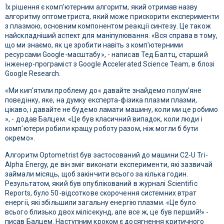
Їх рішення є комп'ютерним алгоритм, який отримав назву
алгоритму оптометриста, який може прискорити експерименти
з плазмою, основним компонентом реакції синтезу. Це також
найскладніший аспект для маніпулювання. «Вся справа в тому,
що ми знаємо, як це зробити навіть з комп'ютерними
ресурсами Google-масштабу», - написав Тед Балтц, старший
інженер-програміст з Google Accelerated Science Team, в блозі
Google Research.
«Ми кип'ятили проблему до« давайте знайдемо полум'яне
поведінку, яке, на думку експерта-фізика плазми плазми,
цікаво, і давайте не будемо ламати машину, коли ми це робимо
», - додав Балцем. «Це був класичний випадок, коли люди і
комп'ютери робили кращу роботу разом, ніж могли б бути
окремо».
Алгоритм Optometrist був застосований до машини C2-U Tri-
Alpha Energy, де він зміг виконати експерименти, які зазвичай
займали місяць, щоб закінчити всього за кілька годин.
Результатом, який був опублікований в журналі Scientific
Reports, було 50-відсоткове скорочення системних втрат
енергії, які збільшили загальну енергію плазми. «Це було
всього близько двох мілісекунд, але все ж, це був перший!» -
писав Балцем. Наступним кроком є ​​досягнення критичного