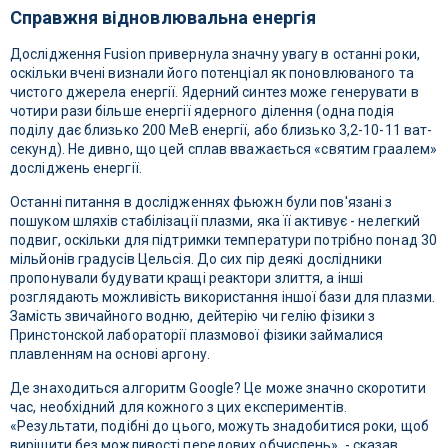
Справжня відновлювальна енергія
Дослідження Fusion привернула значну увагу в останні роки,
оскільки вчені визнали його потенціал як поновлюваного та
чистого джерела енергії. Ядерний синтез може генерувати в
чотири рази більше енергії ядерного ділення (одна подія
поділу дає близько 200 МеВ енергії, або близько 3,2-10-11 ват-
секунд). Не дивно, що цей сплав вважається «святим граалем»
досліджень енергії.
Останні питання в дослідженнях фьюжн були пов'язані з
пошуком шляхів стабілізації плазми, яка її активує - нелегкий
подвиг, оскільки для підтримки температури потрібно понад 30
мільйонів градусів Цельсія. До сих пір деякі дослідники
пропонували будувати кращі реактори злиття, а інші
розглядають можливість використання іншої бази для плазми.
Замість звичайного водню, дейтерію чи гелію фізики з
Принстонской лабораторії плазмової фізики займалися
плавленням на основі аргону.
Де знаходиться алгоритм Google? Це може значно скоротити
час, необхідний для кожного з цих експериментів.
«Результати, подібні до цього, можуть знадобитися роки, щоб
вирішити без можливості передових обчислень», - сказав