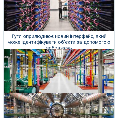
Гугл оприлюднює новий інтерфейс, який
може ідентифікувати об'єкти за допомогою
зображень
21 Червня 2017 р.
Гугл хоче зробити Інтернет швидшим
25 Липня 2017 р.