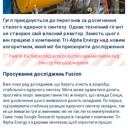
Tri Alpha Energy
Гугл приєднується до перегонів за досягнення
сталого ядерного синтезу. Однак технічний гігант
не створює свій власний реактор. Замість цього
він працюю з компанією Tri-Alpha Energy над новим
алгоритмом, який міг би прискорити дослідження.
Просування досліджень Fusion
Вже існує ряд дослідників, що беруть участь в розробці
стабільного ядерного синтезу. Мета може здаватися досить
простий в теорії: використання тієї ж енергії, що і влада Сонця,
але досягнення цього виявилося досить складним. По-перше,
підтримувати стабільну реакцію ядерного синтезу складно, так
як це вимагає гри зі змінними, які не так легко маніпулювати.
Саме тому Google Research працює в тандемі з компанією Tri-
Alpha Energy з ядерним синтезом, щоб спростити процес.