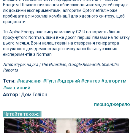
Балцем. Шляхом виконання обчислювальних моделей поряд з
людськими експериментами, алгоритм Optometrist може
пробивати всі можливі комбінації для ядерного синтезу, щоб
працювати.
Tri-Aplha Energy вже кинула машину C2-U на користь більш
просунутого Norman, який вже досяг першої плазми на початку
цього місяця. Вони налаштовані на створення генератора
потужності для демонстрації в очікуванні більш успішних
експериментів з Norman.
Література: наука | The Guardian, Google Research, Scientific
Reports
Теги:
#навчання
#Гугл
#ядерний
#синтез
#алгоритм
#машинний
Автор:
Дом Геліон
першоджерело
Читайте також: