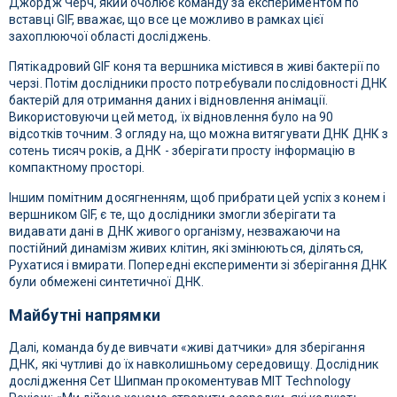
Джордж Черч, який очолює команду за експериментом по
вставці GIF, вважає, що все це можливо в рамках цієї
захоплюючої області досліджень.
Пятікадровий GIF коня та вершника містився в живі бактерії по
черзі. Потім дослідники просто потребували послідовності ДНК
бактерій для отримання даних і відновлення анімації.
Використовуючи цей метод, їх відновлення було на 90
відсотків точним. З огляду на, що можна витягувати ДНК ДНК з
сотень тисяч років, а ДНК - зберігати просту інформацію в
компактному просторі.
Іншим помітним досягненням, щоб прибрати цей успіх з конем і
вершником GIF, є те, що дослідники змогли зберігати та
видавати дані в ДНК живого організму, незважаючи на
постійний динамізм живих клітин, які змінюються, діляться,
Рухатися і вмирати. Попередні експерименти зі зберігання ДНК
були обмежені синтетичної ДНК.
Майбутні напрямки
Далі, команда буде вивчати «живі датчики» для зберігання
ДНК, які чутливі до їх навколишньому середовищу. Дослідник
дослідження Сет Шипман прокоментував MIT Technology