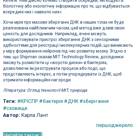
Review: «Ми дійсно хочемо створити осередки, які кодують
біологічну або екологічну інформацію про те, що відбувається
всередині них і навколо них».
Хоча мрія про масове зберіганні ДНК в наших тілах не буде
реалізована найближчим часом, цей метод вже довів свою
цінність для дослідників. Наприклад, вчені можуть
використовувати пристрої зберігання ДНК з сенсорними
здібностями для реєстрації молекулярних подій, що виникають
у міру формування нейронів під час розвитку мозку. Згідно з
тим, що Shipman сказав MIT Technology Review, дослідники
зможуть розмістити ці «жорсткі диски» в бактеріях,
дозволяючи їм реєструвати процеси або події, що
представляють інтерес, а потім упорядкувати їх ДНК, щоб
отримати інформаційні нагороди.
Література: Огляд технології MIT, природа
Теги:
#КРІСПР
#бактерія
#ДНК
#зберігання
#сховище
Автор:
Карла Лант
першоджерело
Читайте також: