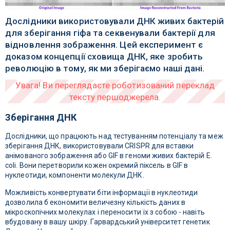
Дослідники використовували ДНК живих бактерій
для зберігання гіфа та секвенували бактерії для
відновлення зображення. Цей експеримент є
доказом концепції сховища ДНК, яке зробить
революцію в тому, як ми зберігаємо наші дані.
Зберігання ДНК
Дослідники, що працюють над тестуванням потенціалу та меж
зберігання ДНК, використовували CRISPR для вставки
анімованого зображення або GIF в геноми живих бактерій E.
coli. Вони перетворили кожен окремий піксель в GIF в
нуклеотиди, компоненти молекули ДНК.
Можливість конвертувати біти інформації в нуклеотиди
дозволила б економити величезну кількість даних в
мікроскопічних молекулах і переносити їх з собою - навіть
вбудовану в вашу шкіру. Гарвардський університет генетик