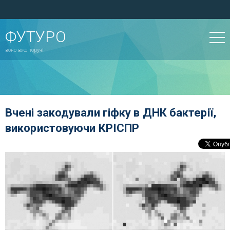
ФУТУРО
воно вже поруч!
Вчені закодували гіфку в ДНК бактерії,
використовуючи КРІСПР