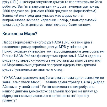
руху (JPL). Інженери запустили двигун та спостерігали за його
роботою. За п'ять запусків двигун досяг температури понад
2800 градусів за Цельсієм (5000 градусів за Фаренгейтом).
Зовнішній електрод двигуна, що має форму сопла,
випромінював яскраво-червоний шлейф, а вольфрамовий
електрод у його центрі світився яскраво-білим світлом.
Квиток на Марс?
Лабораторія реактивного руху НАСА (JPL) останні два з
половиною роки розробляє двигун MPD у співпраці з
Принстонським університетом та дослідницьким центром імені
Гленна НАСА. Робота фінансується проєктом НАСА з ядерних
рухових установок у космосі з метою запуску пілотованої місії
на Марс шляхом підтримки програми ядерно-електричної
рухової установки мегаватного класу.
"У НАСА ми працюємо над багатьма речами одночасно, і ми не
залишаємо уваги Марс", — заявив адміністратор НАСА Джаред
Айзекман у своїй заяві. "Успішне виконання випробувань
нашого двигуна демонструє реальний прогрес на шляху до
відряджання американського астронавта на Червону
планету".