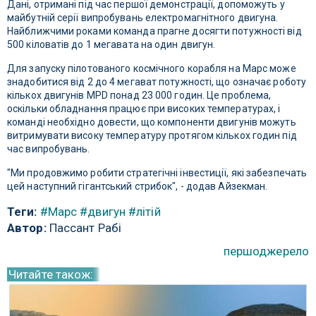
Дані, отримані під час першої демонстрації, допоможуть у
майбутній серії випробувань електромагнітного двигуна.
Найближчими роками команда прагне досягти потужності від
500 кіловатів до 1 мегавата на один двигун.
Для запуску пілотованого космічного корабля на Марс може
знадобитися від 2 до 4 мегават потужності, що означає роботу
кількох двигунів MPD понад 23 000 годин. Це проблема,
оскільки обладнання працює при високих температурах, і
команді необхідно довести, що компоненти двигунів можуть
витримувати високу температуру протягом кількох годин під
час випробувань.
"Ми продовжимо робити стратегічні інвестиції, які забезпечать
цей наступний гігантський стрибок", - додав Айзекман.
Теги:
#Марс
#двигун
#літій
Автор:
Пассант Рабі
першоджерело
Читайте також: