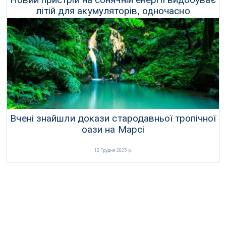
літій для акумуляторів, одночасно
опріснюючи морську воду
10 Лютого 2026 р.
Вчені знайшли докази стародавньої тропічної
оази на Марсі
12 Грудня 2025 р.