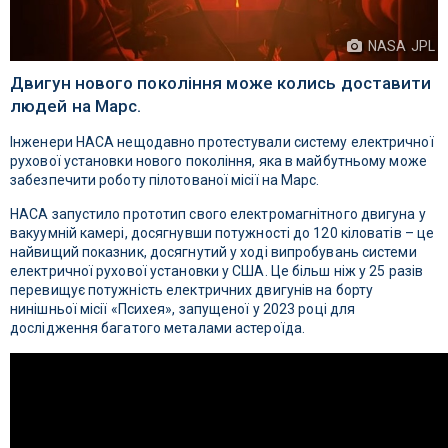
NASA JPL
Двигун нового покоління може колись доставити
людей на Марс.
Інженери НАСА нещодавно протестували систему електричної
рухової установки нового покоління, яка в майбутньому може
забезпечити роботу пілотованої місії на Марс.
НАСА запустило прототип свого електромагнітного двигуна у
вакуумній камері, досягнувши потужності до 120 кіловатів – це
найвищий показник, досягнутий у ході випробувань системи
електричної рухової установки у США. Це більш ніж у 25 разів
перевищує потужність електричних двигунів на борту
нинішньої місії «Психея», запущеної у 2023 році для
дослідження багатого металами астероїда.