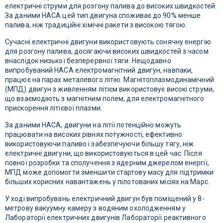
електричні струми для розгону палива до високих швидкостей.
За даними НАСА цей тип двигуна споживає до 90% менше
палива, ніж традиційні хімічні ракети з високою тягою.
Сучасні електричні двигуни використовують сонячну енергію
для розгону палива, досягаючи високих швидкостей з часом
внаслідок низької безперервної тяги. Нещодавно
випробуваний НАСА електромагнітний двигун, навпаки,
працює на парах металевого літію. Магнітоплазмодинамічний
(МПД) двигун з живленням літієм використовує високі струми,
що взаємодіють з магнітним полем, для електромагнітного
прискорення літієвої плазми.
За даними НАСА, двигуни на літії потенційно можуть
працювати на високих рівнях потужності, ефективно
використовуючи паливо і забезпечуючи більшу тягу, ніж
електричні двигуни, що використовуються в цей час. Після
повної розробки та сполучення з ядерним джерелом енергії,
МПД може допомогти зменшити стартову масу для підтримки
більших корисних навантажень у пілотованих місіях на Марс.
У ході випробувань електричний двигун був поміщений у 8-
метрову вакуумну камеру з водяним охолодженням у
Лабораторії електричних двигунів Лабораторії реактивного