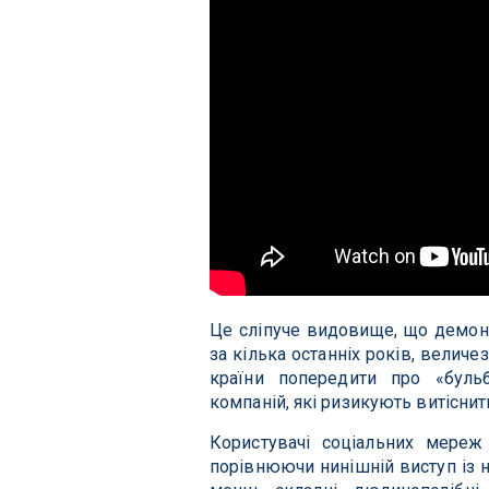
Це сліпуче видовище, що демонс
за кілька останніх років, величе
країни попередити про «бульб
компаній, які ризикують витіснит
Користувачі соціальних мереж 
порівнюючи нинішній виступ із 