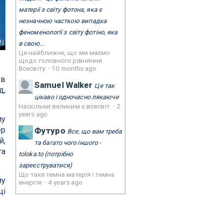
матерії з світу фотона, яка є
незначною часткою випадка
феноменології з світу фотіно, яка
N
в свою...
Це найближче, що ми маємо
щодо головного рівняння
Всесвіту
·
10 months ago
 в
Samuel Walker
Це так
д,
цікаво і одночасно лякаюче
Наскільки великим є всесвіт
·
2
years ago
му
ер
Футуро
Все, що вам треба
й,
та багато чого іншого -
та
toloka.to
(потрібно
зареєструватися)
Що таке темна матерія і темна
му
енергія
·
4 years ago
ці