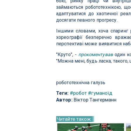
бою, ринку праці чи внутріш
займаються робототехнікою, що
адаптуватися до хаотичної реал
досягати певного прогресу.
Іншими словами, хоча спаринг 
хореографії безперечно вража
перспективі може виявитися наб
"Круто", -
прокоментував
один ко
"Можна мені, будь ласка, такого,
робототехнічна галузь
Теги:
#робот
#гуманоїд
Автор:
Віктор Тангерманн
Читайте також: