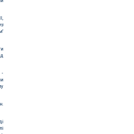
чи
І,
rs
м'
ти
ід
 -
ми
му
н.
ді
лі