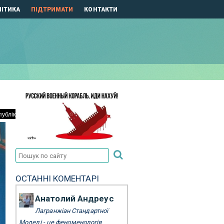
ІТИКА
ПІДТРИМАТИ
КОНТАКТИ
ОСТАННІ КОМЕНТАРІ
Анатолий Андреус
Лагранжіан Стандартної
Моделі - це феноменологія