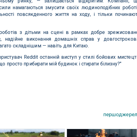
ньому ринку, — залишається відкритим. Компанії, 
сили намагаються змусити своїх людиноподібних робот
ьності повсякденного життя на ходу, і тільки починаю
роботів з дітьми на сцені в рамках добре зрежисован
є, надійне виконання домашніх справ у довгостроков
агато складнішим — навіть для Китаю.
ристувач Reddit останній виступ у стилі бойових мистецт
 що просто прибирати мій будинок і стирати білизну?"
першоджере