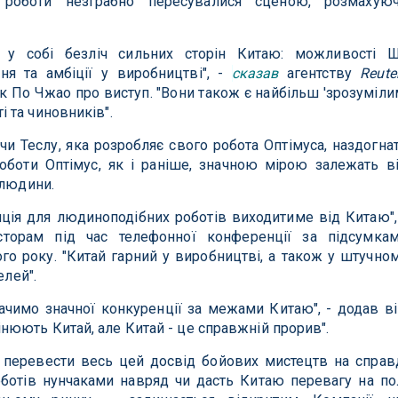
 роботи незграбно пересувалися сценою, розмахую
ь у собі безліч сильних сторін Китаю: можливості Ш
я та амбіції у виробництві", -
сказав
агентству
Reute
ик По Чжао про виступ. "Вони також є найбільш 'зрозуміли
 та чиновників".
и Теслу, яка розробляє свого робота Оптімуса, наздогна
оботи Оптімус, як і раніше, значною мірою залежать в
 людини.
ція для людиноподібних роботів виходитиме від Китаю",
сторам під час телефонної конференції за підсумка
го року. "Китай гарний у виробництві, а також у штучно
елей".
ачимо значної конкуренції за межами Китаю", - додав ві
юють Китай, але Китай - це справжній прорив".
 перевести весь цей досвід бойових мистецтв на справ
ботів нунчаками навряд чи дасть Китаю перевагу на по