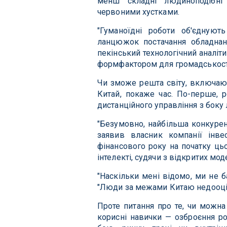
менш складні людиноподібні
червоними хустками.
"Гуманоїдні роботи об'єднуют
ланцюжок постачання обладнанн
пекінський технологічний аналіт
формфактором для громадськості
Чи зможе решта світу, включаюч
Китай, покаже час. По-перше, р
дистанційного управління з боку
"Безумовно, найбільша конкурен
заявив власник компанії інве
фінансового року на початку цьо
інтелекті, судячи з відкритих мод
"Наскільки мені відомо, ми не б
"Люди за межами Китаю недооцін
Проте питання про те, чи можна
корисні навички — озброєння ро