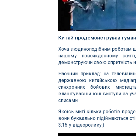
Китай продемонстрував гумано
Хоча людиноподібним роботам щ
нашому повсякденному житті
демонструючи свою спритність на
Наочний приклад: на телевізійн
державною китайською медіаг
синхронних бойових мистецтв
влаштувавши юні виступи за учас
списами.
Якоїсь миті кілька роботів прод
вони буквально підіймаються сті
3:16 у відеоролику.)