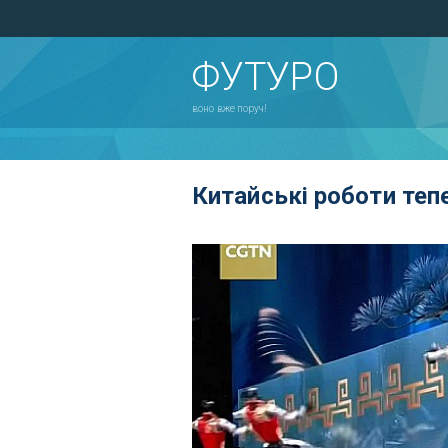
ФУТУРО
воно вже поруч!
Китайські роботи тепе