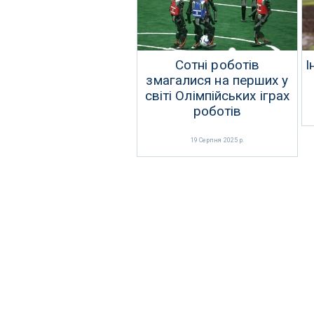
Сотні роботів
І
змагалися на перших у
світі Олімпійських іграх
роботів
19 Серпня 2025 р.