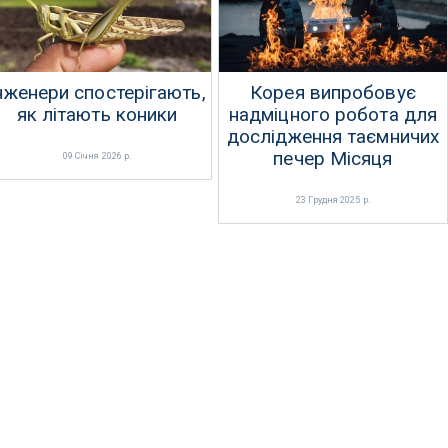
нженери спостерігають,
Корея випробовує
як літають коники
надміцного робота для
дослідження таємничих
печер Місяця
09 Січня 2026 р.
23 Грудня 2025 р.