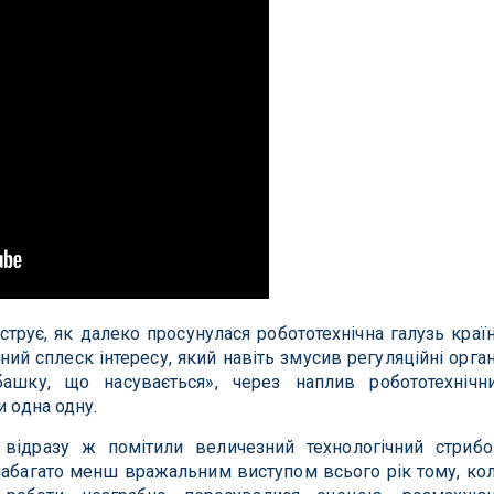
трує, як далеко просунулася робототехнічна галузь краї
зний сплеск інтересу, який навіть змусив регуляційні орга
ашку, що насувається», через наплив робототехнічн
и одна одну.
відразу ж помітили величезний технологічний стрибо
набагато менш вражальним виступом всього рік тому, ко