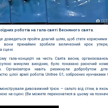
CGT
їдних роботів на гала-святі Весняного свята.
е доведеться пройти довгий шлях, щоб стати корисними
, вони принаймні зробили величезний крок упере
 сцені.
ому гала-концерті на честь Свята весни, організовано
рупою минулих вихідних, було показано разючий ном
. Організатори навіть ризикнули добробутом діте
тю цілої армії роботів Unitree G1, озброєних нунчаками 
емонстрували дивовижний трюк — сальто від стіни, в яко
ною на сцені. (Ви можете переконатися в цьому на познач