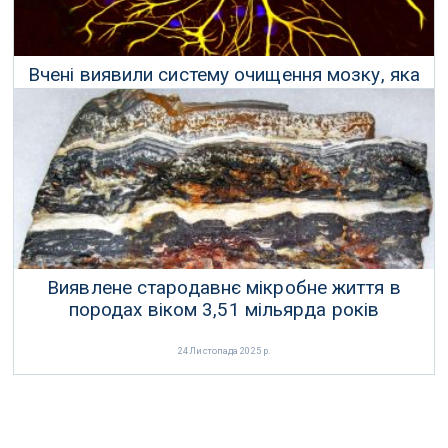
Вчені виявили систему очищення мозку, яка
руйнується при хворобі Альцгеймера
03 Травня 2025 р.
Виявлене стародавнє мікробне життя в
породах віком 3,51 мільярда років
24 Листопада 2025 р.