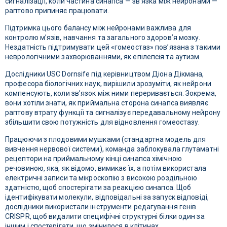
сигналізації, коли частина синапса — зв’язка між нейронами —
раптово припиняє працювати.
Підтримка цього балансу між нейронами важлива для
контролю м’язів, навчання та загального здоров’я мозку.
Нездатність підтримувати цей «гомеостаз» пов’язана з такими
неврологічними захворюваннями, як епілепсія та аутизм.
Дослідники USC Dornsife під керівництвом Діона Дікмана,
професора біологічних наук, вирішили зрозуміти, як нейрони
компенсують, коли зв’язок між ними переривається. Зокрема,
вони хотіли знати, як приймальна сторона синапса виявляє
раптову втрату функції та сигналізує передавальному нейрону
збільшити свою потужність для відновлення гомеостазу.
Працюючи з плодовими мушками (стандартна модель для
вивчення нервової системи), команда заблокувала глутаматні
рецептори на приймальному кінці синапса хімічною
речовиною, яка, як відомо, вимикає їх, а потім використала
електричні записи та мікроскопію з високою роздільною
здатністю, щоб спостерігати за реакцією синапса. Щоб
ідентифікувати молекули, відповідальні за запуск відповіді,
дослідники використали інструменти редагування генів
CRISPR, щоб видалити специфічні структурні білки один за
іншим і спостерігати, що змінилося в клітинах.