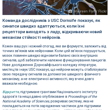
Maureen Flyn / Flickr
Команда дослідників з USC Dornsife показує, як
синапси швидко адаптуються, коли їхні
рецептори виходять з ладу, відкриваючи новий
механізм стійкості нейронів.
Кожен ваш рух і кожний спогад, яке ви формуєте, залежить від
точних зв’язків між нейронами. Коли цей зв’язок порушується,
мозок повинен швидко відновити баланс своїх внутрішніх
сигналів, щоб забезпечити належне функціонування ланцюгів.
Нове дослідження Дорнсайфського коледжу літератури,
мистецтв і наук USC показує, що нейрони можуть стабілізувати
свою передачу сигналів за допомогою швидкого фізичного
механізму, а не електричної активності, яку вчені довго
вважали необхідною.
Відкриття
, підтримане грантами Національного інституту
здоров’я та нещодавно опубліковане в
Proceedings of the
National Academy of Sciences
, розкриває систему, яка не
покладається на потік заряджених частинок для підтримки