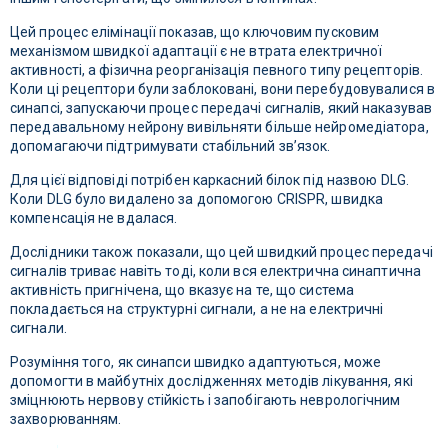
Цей процес елімінації показав, що ключовим пусковим
механізмом швидкої адаптації є не втрата електричної
активності, а фізична реорганізація певного типу рецепторів.
Коли ці рецептори були заблоковані, вони перебудовувалися в
синапсі, запускаючи процес передачі сигналів, який наказував
передавальному нейрону вивільняти більше нейромедіатора,
допомагаючи підтримувати стабільний зв’язок.
Для цієї відповіді потрібен каркасний білок під назвою DLG.
Коли DLG було видалено за допомогою CRISPR, швидка
компенсація не вдалася.
Дослідники також показали, що цей швидкий процес передачі
сигналів триває навіть тоді, коли вся електрична синаптична
активність пригнічена, що вказує на те, що система
покладається на структурні сигнали, а не на електричні
сигнали.
Розуміння того, як синапси швидко адаптуються, може
допомогти в майбутніх дослідженнях методів лікування, які
зміцнюють нервову стійкість і запобігають неврологічним
захворюванням.