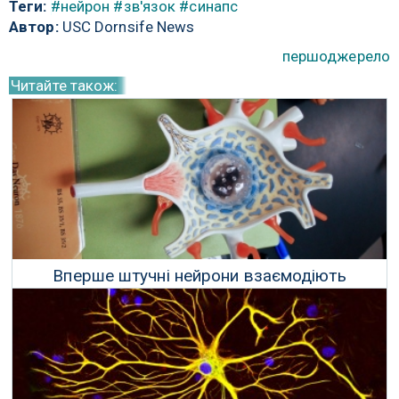
Теги:
#нейрон
#зв'язок
#синапс
Автор:
USC Dornsife News
першоджерело
Читайте також:
Вперше штучні нейрони взаємодіють
безпосередньо з живими клітинами
16 Жовтня 2025 р.