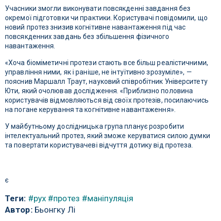
Учасники змогли виконувати повсякденні завдання без
окремої підготовки чи практики. Користувачі повідомили, що
новий протез знизив когнітивне навантаження під час
повсякденних завдань без збільшення фізичного
навантаження.
«Хоча біоміметичні протези стають все більш реалістичними,
управління ними, як і раніше, не інтуїтивно зрозуміле», —
пояснив Маршалл Траут, науковий співробітник Університету
Юти, який очолював дослідження. «Приблизно половина
користувачів відмовляються від своїх протезів, посилаючись
на погане керування та когнітивне навантаження».
У майбутньому дослідницька група планує розробити
інтелектуальний протез, який зможе керуватися силою думки
та повертати користувачеві відчуття дотику від протеза.
є
Теги:
#рух
#протез
#маніпуляція
Автор:
Бьонгку Лі