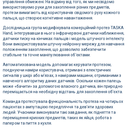
управління обмежені. На відміну від того, як ми несвідомо
використовуємо руки для захоплення різних предметів,
протези вимагають від користувачів свідомого руху кожного
пальця, що створює когнітивне навантаження.
Дослідницька група модифікувала комерційний протез TASKA
Hand, інтегрувавши в нього інфрачервоні датчики наближення,
датчики тиску на кінчиках пальців і модель штучного інтелекту.
Вони використовували штучну нейронну мережу для навчання
положенням захоплення, що дозволило забезпечити
стабільне та точне маніпулювання об'єктами.
Автоматизована модель допомагає керувати протезом,
поєднуючи наміри користувача, отримані з електричних
сигналів у шкірі або м'язах, з намірами машини, отриманими з
навченого алгоритму даних датчиків. Оскільки кожен палець
може «бачити» за допомогою власного датчика, він природно
переміщається на необхідну відстань для захоплення об'єкта.
Команда протестувала функціональність протеза на чотирьох
пацієнтах з ампутацією передпліччя та дев'яти здорових
людей. Учасники виконували такі завдання, як підняття та
переміщення крихких предметів, таких як яйця, робота з
папером та пиття з кухля.