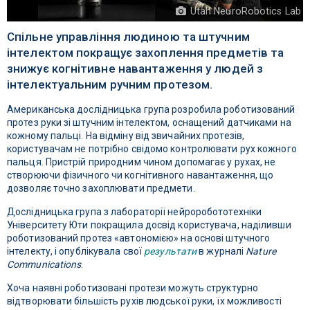
Utah NeuroRobotics Lab
Спільне управління людиною та штучним
інтелектом покращує захоплення предметів та
знижує когнітивне навантаження у людей з
інтелектуальним ручним протезом.
Американська дослідницька група розробила роботизований
протез руки зі штучним інтелектом, оснащений датчиками на
кожному пальці. На відміну від звичайних протезів,
користувачам не потрібно свідомо контролювати рух кожного
пальця. Пристрій природним чином допомагає у рухах, не
створюючи фізичного чи когнітивного навантаження, що
дозволяє точно захоплювати предмети.
Дослідницька група з лабораторії нейроробототехніки
Університету Юти покращила досвід користувача, наділивши
роботизований протез «автономією» на основі штучного
інтелекту, і опублікувала свої
результати
в журналі
Nature
Communications
.
Хоча наявні роботизовані протези можуть структурно
відтворювати більшість рухів людської руки, їх можливості