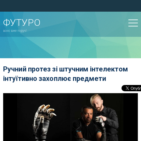
ФУТУРО
воно вже поруч!
Ручний протез зі штучним інтелектом
інтуїтивно захоплює предмети