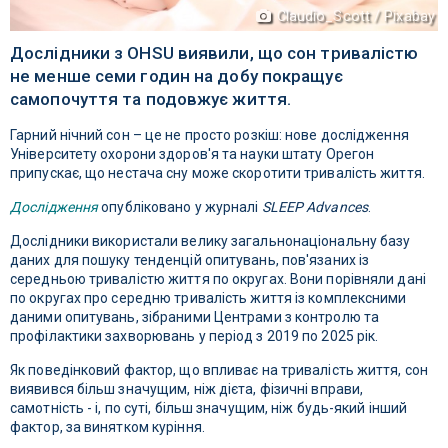
Claudio_Scott / Pixabay
Дослідники з OHSU виявили, що сон тривалістю
не менше семи годин на добу покращує
самопочуття та подовжує життя.
Гарний нічний сон – це не просто розкіш: нове дослідження
Університету охорони здоров'я та науки штату Орегон
припускає, що нестача сну може скоротити тривалість життя.
Дослідження
опубліковано у журналі
SLEEP Advances
.
Дослідники використали велику загальнонаціональну базу
даних для пошуку тенденцій опитувань, пов'язаних із
середньою тривалістю життя по округах. Вони порівняли дані
по округах про середню тривалість життя із комплексними
даними опитувань, зібраними Центрами з контролю та
профілактики захворювань у період з 2019 по 2025 рік.
Як поведінковий фактор, що впливає на тривалість життя, сон
виявився більш значущим, ніж дієта, фізичні вправи,
самотність - і, по суті, більш значущим, ніж будь-який інший
фактор, за винятком куріння.