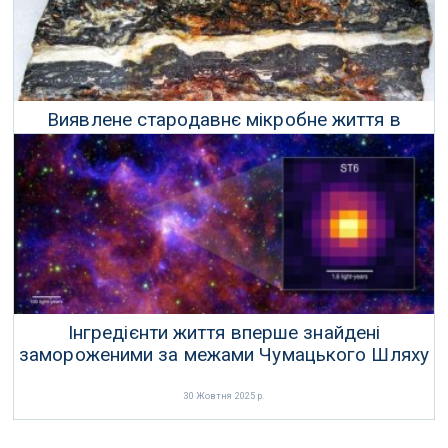
Виявлене стародавнє мікробне життя в
породах віком 3,51 мільярда років
24 Листопада 2025 р.
Інгредієнти життя вперше знайдені
замороженими за межами Чумацького Шляху
30 Жовтня 2025 р.