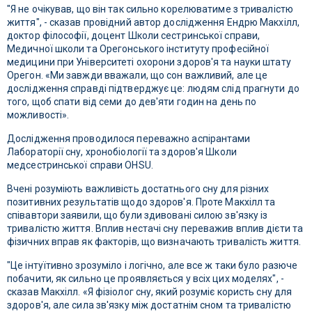
"Я не очікував, що він так сильно корелюватиме з тривалістю
життя", - сказав провідний автор дослідження Ендрю Макхілл,
доктор філософії, доцент Школи сестринської справи,
Медичної школи та Орегонського інституту професійної
медицини при Університеті охорони здоров'я та науки штату
Орегон. «Ми завжди вважали, що сон важливий, але це
дослідження справді підтверджує це: людям слід прагнути до
того, щоб спати від семи до дев'яти годин на день по
можливості».
Дослідження проводилося переважно аспірантами
Лабораторії сну, хронобіології та здоров'я Школи
медсестринської справи OHSU.
Вчені розуміють важливість достатнього сну для різних
позитивних результатів щодо здоров'я. Проте Макхілл та
співавтори заявили, що були здивовані силою зв'язку із
тривалістю життя. Вплив нестачі сну переважив вплив дієти та
фізичних вправ як факторів, що визначають тривалість життя.
"Це інтуїтивно зрозуміло і логічно, але все ж таки було разюче
побачити, як сильно це проявляється у всіх цих моделях", -
сказав Макхілл. «Я фізіолог сну, який розуміє користь сну для
здоров'я, але сила зв'язку між достатнім сном та тривалістю