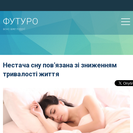
ФУТУРО
воно вже поруч!
Нестача сну пов'язана зі зниженням
тривалості життя