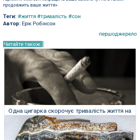
продовжить ваше життя».
Теги:
#життя
#тривалість
#сон
Автор:
Ерік Робінсон
першоджерело
Читайте також:
Одна цигарка скорочує тривалість життя на
20 хвилин
01 Січня 2025 р.