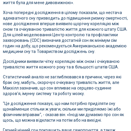
життя була для мене дивовижною».
Хоча попередні дослідження в цілому показали, що нестача
адекватного сну призводить до підвищення ризику смертності,
нове дослідження вперше виявило щорічну кореляцію між
сном та очікуваною тривалістю життя для кожного штату США.
Для цілей моделювання Центр контролю та профілактики
захворювань (CDC) визначив достатній сон як мінімум сім
годин на добу, що рекомендується Американською академією
медицини сну та Товариством досліджень сну.
Дослідники виявили чітку кореляцію між сном і очікуваною
тривалістю життя кожного року та в більшості штатів США.
Статистичний аналіз не заглиблювався в причини, через які
брак сну, мабуть, скорочує очікувану тривалість життя, але
Макхілл зазначив, що сон впливає на серцево-судинне
здоров'я, імунну систему та роботу мозку.
"Це дослідження показує, що нам потрібно приділяти сну
щонайменше стільки ж уваги, скільки ми приділяємо їжі або
фізичним вправам", - сказав він. «Іноді ми думаємо про сон як
щось, що можна відкласти на потім або на вихідні.
Гарний нічний сон покращить ваше самопочуття, а також