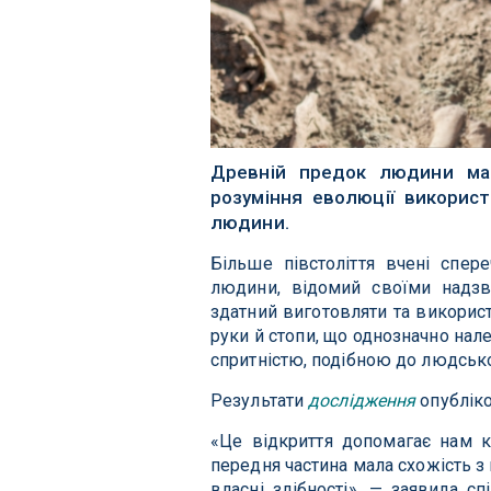
Древній предок людини мав
розуміння еволюції використ
людини.
Більше півстоліття вчені спер
людини, відомий своїми надз
здатний виготовляти та викорис
руки й стопи, що однозначно нале
спритністю, подібною до людської
Результати
дослідження
опубліко
«Це відкриття допомагає нам 
передня частина мала схожість 
власні здібності», — заявила с