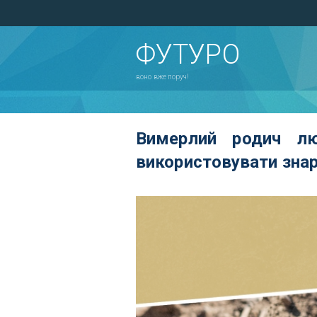
ФУТУРО
воно вже поруч!
Вимерлий родич лю
використовувати зна