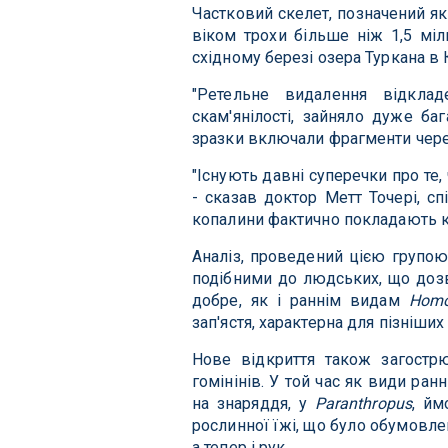
Частковий скелет, позначений я
віком трохи більше ніж 1,5 міл
східному березі озера Туркана в К
"Ретельне видалення відкла
скам'янілості, зайняло дуже баг
зразки включали фрагменти черепа
"Існують давні суперечки про те,
- сказав доктор Метт Точері, сп
копалини фактично покладають к
Аналіз, проведений цією групою
подібними до людських, що доз
добре, як і раннім видам
Hom
зап'ястя, характерна для пізніши
Нове відкриття також загострю
гомінінів. У той час як види ран
на знаряддя, у
Paranthropus
, йм
рослинної їжі, що було обумовле
а тепер і рук.