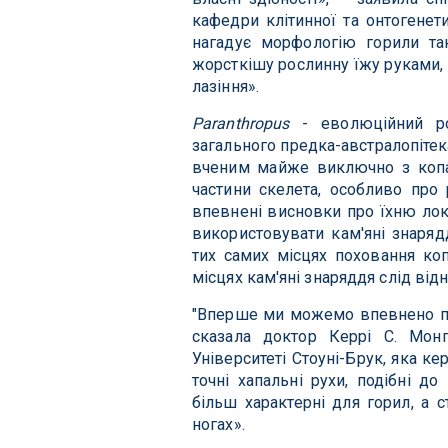
кафедри клітинної та онтогенети
нагадує морфологію горили т
жорсткішу рослинну їжу руками, і
лазіння».
Paranthropus
- еволюційний 
загального предка-австралопітек
вченим майже виключно з копал
частини скелета, особливо про
впевнені висновки про їхню лок
використовувати кам'яні знаряд
тих самих місцях поховання коп
місцях кам'яні знаряддя слід від
"Вперше ми можемо впевнено п
сказала доктор Керрі С. Монг
Університеті Стоуні-Брук, яка к
точні хапальні рухи, подібні до
більш характерні для горил, а 
ногах».