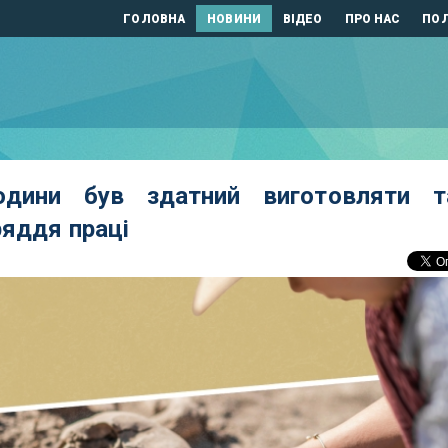
ГОЛОВНА
НОВИНИ
ВІДЕО
ПРО НАС
ПОЛ
дини був здатний виготовляти т
ряддя праці