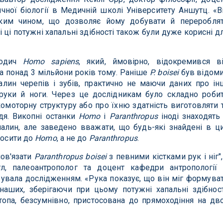
чної біології в Медичній школі Університету Аншутц. «В
аким чином, що дозволяє йому добувати й переробля
 ці потужні хапальні здібності також були дуже корисні д
родич
Homo sapiens
, який, ймовірно, відокремився в
а понад 3 мільйони років тому. Раніше
P. boisei
був відом
ин черепів і зубів, практично не маючи даних про ін
 руки й ноги. Через це дослідникам було складно роби
омоторну структуру або про їхню здатність виготовляти 
дя. Викопні останки
Homo
і
Paranthropus
іноді знаходять
алин, але заведено вважати, що будь-які знайдені в ц
носити до
Homo
, а не до
Paranthropus
.
ов'язати
Paranthropus boisei
з певними кістками рук і ніг",
л, палеоантрополог та доцент кафедри антропології
ерувала дослідженням. «Рука показує, що він міг формува
 наших, зберігаючи при цьому потужні хапальні здібност
стопа, безсумнівно, пристосована до прямоходіння на дв