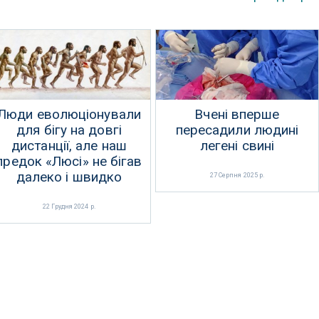
Люди еволюціонували
Вчені вперше
для бігу на довгі
пересадили людині
дистанції, але наш
легені свині
предок «Люсі» не бігав
далеко і швидко
27 Серпня 2025 р.
22 Грудня 2024 р.