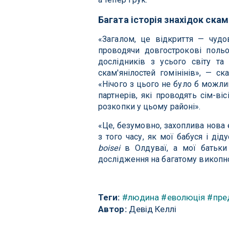
Багата історія знахідок скам
«Загалом, це відкриття — чудо
проводячи довгострокові польо
дослідників з усього світу та
скам'янілостей гомінінів», — ск
«Нічого з цього не було б можли
партнерів, які проводять сім-ві
розкопки у цьому районі».
«Це, безумовно, захоплива нова е
з того часу, як мої бабуся і ді
boisei
в Олдуваї, а мої батьки 
дослідження на багатому викопном
Теги:
#людина
#еволюція
#пре
Автор:
Девід Келлі