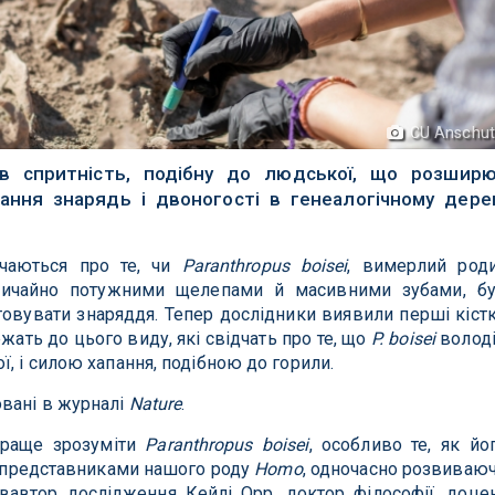
CU Anschu
 спритність, подібну до людської, що розшир
ання знарядь і двоногості в генеалогічному дере
ечаються про те, чи
Paranthropus boisei
, вимерлий род
вичайно потужними щелепами й масивними зубами, б
товувати знаряддя. Тепер дослідники виявили перші кіст
жать до цього виду, які свідчать про те, що
P. boisei
волод
, і силою хапання, подібною до горили.
вані в журналі
Nature
.
краще зрозуміти
Paranthropus boisei
, особливо те, як йо
з представниками нашого роду
Homo
, одночасно розвиваю
півавтор дослідження Кейлі Орр, доктор філософії, доце