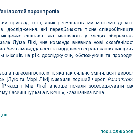
'янілостей парантропів
вий приклад того, яких результатів ми можемо досягт
ві дослідження, які передбачають тісне співробітницт
 місцевих спільнот, які мешкають у місцях збережен
азала Луїза Лікі, чия команда виявила нові скам'янілост
во без самовідданості та відданості справі наших місцев
сім місяців на рік, досліджуючи, обстежуючи та проводя
ра в палеоантропології, яка так сильно змінилася і вирос
дусь [Луїс та Мері Лікі] виявили перший череп
Paranthrop
[Річард і Мів Лікі] вперше почали зосереджувати св
у басейні Туркана в Кенії», - зазначила вона
док
першоджере