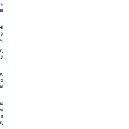
нь
на
ні
Ці
».
",
Ці
к,
мо
ія
іх
ся
 з
п,