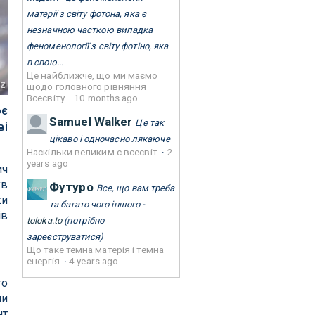
матерії з світу фотона, яка є
незначною часткою випадка
феноменології з світу фотіно, яка
в свою...
Це найближче, що ми маємо
tz
щодо головного рівняння
Всесвіту
·
10 months ago
ює
Samuel Walker
Це так
ві
цікаво і одночасно лякаюче
Наскільки великим є всесвіт
·
2
years ago
ич
ув
Футуро
Все, що вам треба
ки
та багато чого іншого -
ів
toloka.to
(потрібно
зареєструватися)
Що таке темна матерія і темна
енергія
·
4 years ago
го
чи
нт