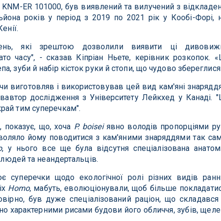
к KNM-ER 101000, був виявлений та вилучений з відкладе
ьйона років у період з 2019 по 2021 рік у Кообі-Форі, 
енії.
день, які зрештою дозволили виявити ці дивовиж
ато часу", - сказав Кіпріан Ньете, керівник розкопок. «
, зуби й набір кісток руки й стопи, що чудово збереглися
 чи виготовляв і використовував цей вид кам'яні знаряддя
івавтор дослідження з Університету Лейкхед у Канаді. "
рай тим суперечкам".
, показує, що, хоча
P. boisei
явно володів пропорціями ру
воляло йому поводитися з кам'яними знаряддями так са
o
, у нього все ще була відсутня спеціалізована анатом
х людей та неандертальців.
є суперечки щодо екологічної ролі різних видів ранн
ніх
Homo
, мабуть, еволюціонували, щоб більше покладати
овірно, був дуже спеціалізований раціон, що складався
но характерними рисами будови його обличчя, зубів, щеле