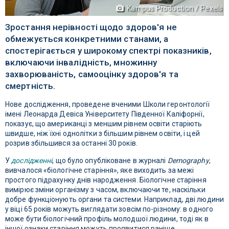
Kampus Production / Pexels
Зростання нерівності щодо здоров'я не
обмежується конкретними станами, а
спостерігається у широкому спектрі показників,
включаючи інвалідність, множинну
захворюваність, самооцінку здоров'я та
смертність.
Нове дослідження, проведене вченими Школи геронтології
імені Леонарда Девіса Університету Південної Каліфорнії,
показує, що американці з меншим рівнем освіти старіють
швидше, ніж їхні однолітки з більшим рівнем освіти, і цей
розрив збільшився за останні 30 років.
У
дослідженні
, що було опубліковане в журналі
Demography
,
вивчалося «біологічне старіння», яке виходить за межі
простого підрахунку днів народження. Біологічне старіння
вимірює зміни організму з часом, включаючи те, наскільки
добре функціонують органи та системи. Наприклад, дві людини
у віці 65 років можуть виглядати зовсім по-різному: в одного
може бути біологічний профіль молодшої людини, тоді як в
іншої ознаки старіння можуть проявитися раніше.