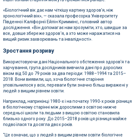
«Біологічний вік дає нам чіткішу картину здоров'я, ніж
хронологічний вік», — сказала професорка Університету
Південної Каліфорнії Ейлін Криммінс, головний автор
дослідження. «Він допомагає нам зрозуміти, хто, швидше за
все, довше збереже здоров'я, а хто може наражатися на
вищий ризик захворювань та інвалідності».
Зростання розриву
Використовуючи дані Національного обстеження здоров'я та
харчування, група дослідників вивчила дані про дорослих
віком від 50 до 79 років за два періоди: 1988–1994 та 2015–
2018. Вони виявили, що, хоча біологічне старіння
уповільнилося у всіх, переваги були значно більш виражені у
людей з вищим рівнем освіти.
Наприклад, наприкінці 1980-х і на початку 1990-х років різниця
в біологічному старінні між дорослими з освітою нижче
середньої школи та людьми з вищою освітою становила
близько одного року. До 2015–2018 років ця різниця майже
подвоїлася та досягла двох років.
"Це означає, що у людей з вищим рівнем освіти біологічне