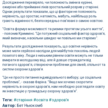
Дослідження перевіряло, чи пояснюють зміни в курінні,
ожирінні або прийманні ліків зростальний розрив у старінні.
Однак результати показали, що ці фактори не пояснюють
нерівність, що зростає; натомість, мабуть, найбільшу роль
грають відмінності, безпосередньо пов'язані з самою освітою.
"Освіта формує можливості та ризики протягом усього життя",
- пояснив Криммінс. "Це потужний соціальний фактор здоров'я,
який визначає, наскільки швидко чи повільно ми старіємо".
Результати дослідження показують, що освітня нерівність
може мати серйозні наслідки для майбутніх поколінь людей
похилого віку. Люди з низьким рівнем освіти можуть не тільки
вмирати в молодшому віці, але й довше страждати від
поганого здоров'я, створюючи проблеми для сімей, спільнот та
систем охорони здоров'я.
"Це не просто питання індивідуального вибору; це соціальна
проблема", - сказав Фаріна. "Якщо ми хочемо скоротити
нерівність в охороні здоров'я, нам необхідно розглядати освіту
як інвестицію у громадську охорону здоров'я".
Теги:
#старіння
#освіта
#здоров'я
Автор:
Бет Ньюкомб