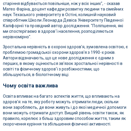
старіння відбувається повільніше, ніж у всіх інших", - сказав
Матео Фаріна, доцент кафедри розвитку людини та сімейних
наук Техаського університету в Остіні, колишній науковий
співробітник Школи Леонарда Девіса Університету Південної
Каліфорнії та провідний автор дослідження. "Поліпшення, які
ми спостерігаємо в здоров'ї населення, розподіляються
нерівномірно".
Зростальна нерівність в охороні здоров'я, зумовлена ​​освітою, є
проблемою громадської охорони здоров'я з 1990-х років.
Автори відзначають, що це нове дослідження є одним з
перших, в якому оцінюється зв'язок зростальної нерівності в
освіті та фізичному здоров'ї з розбіжностями, що
збільшуються, в біологічному віці.
Чому освіта важлива
Освіта впливає на багато аспектів життя, що впливають на
здоров'я: на те, яку роботу можуть отримати люди, скільки
вони заробляють, де вони живуть і до якої медичної допомоги
вони можуть отримати доступ. Вищий рівень освіти також, як
правило, корелює з більш здоровим способом життя, таким як
скорочення куріння та збільшення фізичної активності.