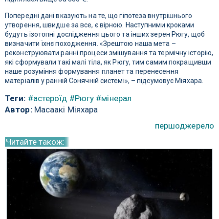
Попередні дані вказують на те, що гіпотеза внутрішнього
утворення, швидше за все, є вірною. Наступними кроками
будуть ізотопні дослідження цього та інших зерен Рюгу, щоб
визначити їхнє походження. «Зрештою наша мета –
реконструювати ранні процеси змішування та термічну історію,
які сформували такі малі тіла, як Рюгу, тим самим покращивши
наше розуміння формування планет та перенесення
матеріалів у ранній Сонячній системі», – підсумовує Міяхара.
Теги:
#астероїд
#Рюгу
#мінерал
Автор:
Масаакі Міяхара
першоджерело
Читайте також: