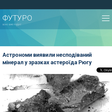
ФУТУРО
воно вже поруч!
Астрономи виявили несподіваний
мінерал у зразках астероїда Рюгу