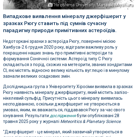
Hiroshima University/Masaaki Miyahara
Випадкове виявлення мінералу джерфішерит у
зразках Рюгу ставить під сумнів сучасну
парадигму природи примітивних астероїдів.
Недоторкані зразки з астероїда Рюгу, повернені місією
Хаябуса-2 6 грудня 2020 року, відіграли важливу роль у
покращенні наших знань про примітивні астероїди та
формування Сонячної системи. Астероїд типу С Рюгу
складається з порід, схожих на метеорити, званих хондритами
CI, які містять відносно велику кількість вуглецю і в минулому
зазнали великих осадкових змін.
Дослідницька група з Університету Хіросіми виявила в зразках
Рюгу наявність мінералу джерфішериту, який містить залізо-
нікелевий сульфід. Присутність цього мінералу виявилась
несподіванкою, оскільки джерфішерит не утворюється в
умовах, яким, як вважається, піддавався Рюгу за час свого
існування. Результати
дослідження
були опубліковані 28
травня 2025 року у журналі
Meteoritics & Planetary Science
.
"Джерфішерит - це мінерал, який зазвичай утворюється в