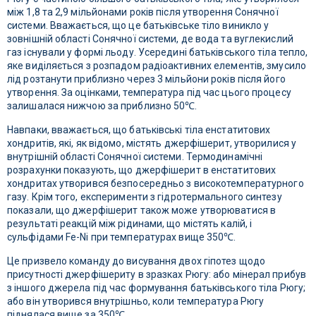
між 1,8 та 2,9 мільйонами років після утворення Сонячної
системи. Вважається, що це батьківське тіло виникло у
зовнішній області Сонячної системи, де вода та вуглекислий
газ існували у формі льоду. Усередині батьківського тіла тепло,
яке виділяється з розпадом радіоактивних елементів, змусило
лід розтанути приблизно через 3 мільйони років після його
утворення. За оцінками, температура під час цього процесу
залишалася нижчою за приблизно 50℃.
Навпаки, вважається, що батьківські тіла енстатитових
хондритів, які, як відомо, містять джерфішерит, утворилися у
внутрішній області Сонячної системи. Термодинамічні
розрахунки показують, що джерфішерит в енстатитових
хондритах утворився безпосередньо з високотемпературного
газу. Крім того, експерименти з гідротермального синтезу
показали, що джерфішерит також може утворюватися в
результаті реакцій між рідинами, що містять калій, і
сульфідами Fe-Ni при температурах вище 350℃.
Це призвело команду до висування двох гіпотез щодо
присутності джерфішериту в зразках Рюгу: або мінерал прибув
з іншого джерела під час формування батьківського тіла Рюгу;
або він утворився внутрішньо, коли температура Рюгу
піднялася вище за 350℃.