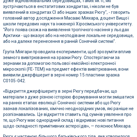
дуже відновлювальних середовищах, таких як ті, які
зустрічаються в енстатитових хондритах, і ніколи не був
виявлений в хондритах CI або інших зразках Рюгу", - говорить
головний автор дослідження Масаакі Міяхара, доцент Вищої
школи передових наук та інженерії Хіросімського університету.
"Його поява схожа на виявлення тропічного насіння у льодах
Арктики - що вказує або на несподіване локальне середовище,
або на далеке перенесення в ранній Сонячній системі".
Група Міягари проводила експерименти, щоб зрозуміти вплив
земного вивітрювання на зразки Рюгу. Спостерігаючи за
зернами за допомогою польової емісійної електронної
мікроскопії (FE-TEM) на предмет ефектів вивітрювання, вони
виявили джерфішерит в зерні номер 15 пластини зразка
C0105-042.
«Відкриття джерфішериту в зерні Рюгу передбачає, що
матеріали з дуже різною історією формування могли змішатися
на ранніх етапах еволюції Сонячної системи або що Рюгу
зазнав локалізованих, хімічно неоднорідних умов, які раніше не
розпізнавались. Це відкриття ставить під сумнів уявлення про
те, що Рюгу має однорідний склад і відкриває нові питання
щодо складності примітивних астероїдів», — пояснює Міяхара.
Рюгу є частиною більшого батьківського тіла, яке утворилося