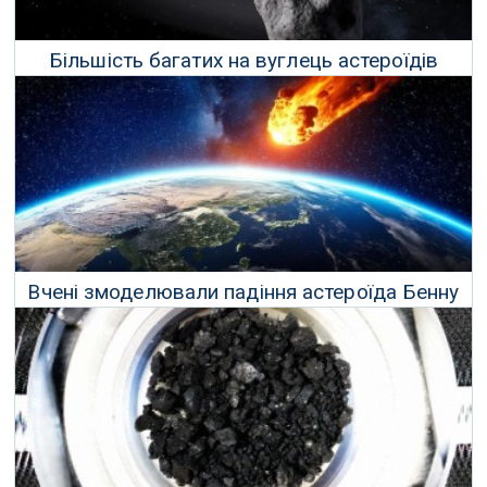
Більшість багатих на вуглець астероїдів
ніколи не долітають до Землі
16 Квітня 2025 р.
Вчені змоделювали падіння астероїда Бенну
на Землю у вересні 2182 року
09 Лютого 2025 р.