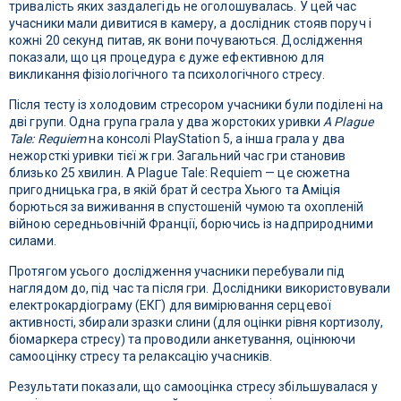
тривалість яких заздалегідь не оголошувалась. У цей час
учасники мали дивитися в камеру, а дослідник стояв поруч і
кожні 20 секунд питав, як вони почуваються. Дослідження
показали, що ця процедура є дуже ефективною для
викликання фізіологічного та психологічного стресу.
Після тесту із холодовим стресором учасники були поділені на
дві групи. Одна група грала у два жорстоких уривки
A Plague
Tale: Requiem
на консолі PlayStation 5, а інша грала у два
нежорсткі уривки тієї ж гри. Загальний час гри становив
близько 25 хвилин. A Plague Tale: Requiem — це сюжетна
пригодницька гра, в якій брат й сестра Хьюго та Аміція
борються за виживання в спустошеній чумою та охопленій
війною середньовічній Франції, борючись із надприродними
силами.
Протягом усього дослідження учасники перебували під
наглядом до, під час та після гри. Дослідники використовували
електрокардіограму (ЕКГ) для вимірювання серцевої
активності, збирали зразки слини (для оцінки рівня кортизолу,
біомаркера стресу) та проводили анкетування, оцінюючи
самооцінку стресу та релаксацію учасників.
Результати показали, що самооцінка стресу збільшувалася у