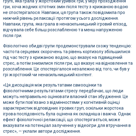
групі, яка грала у жорстокий уривок гри, у міру проходження
гри, хоча жодних істотних змін після тесту з крижаною водою
не спостерігалося. Навпаки, ця група також повідомила про
нижчий рівень релаксації протягом усього дослідження.
Навпаки, група, яка грала в ненасильницький ігровий епізод,
відчувала себе більш розслабленою та менш напруженою
після гри.
Фізіологічно обидві групи продемонстрували схожу тенденцію:
частота серцевих скорочень та рівень кортизолу збільшилися
під час тесту з крижаною водою, що вказує на підвищений
стрес, а потім знизилися після гри, що вказує на відновлення та
розслаблення. Це спостерігалося незалежно від того, чи був у
грі жорстокий чи ненасильницький контент.
«Ця дисоціація між результатами самооцінки та
фізіологічними результатами стресу передбачає, що люди
можуть неправильно оцінювати власний стан збудження. Це
може бути пов'язано з відмінностями у когнітивній оцінці
характеристик відповідних ігрових груп, оскільки жорстока
ігрова послідовність була оцінена як складніша і важча. Однак
ефект фізіологічної релаксації, що спостерігається, може
вказувати на потенціал залучення у відеоігри для втручання в
стрес», — уклали автори дослідження.