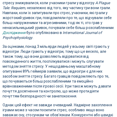
стресу знижувалися, коли учасники грали у відеогру
A Plague
Tale: Requiem
, незалежно від того, яку частину гри вони грали.
Навпаки, коли їх запитували про стрес, учасники, які грали у
жорстокий уривок гри, повідомляли про те, що відчували себе
більш напруженими та агресивними, тоді як ті, хто грав у
ненасильницький уривок, почували себе більш розслабленими.
Дослідження
було опубліковано в
International Journal of
Psychophysiology
.
За оцінками, понад 3 мільярди людей у ​​всьому світі грають у
відеоігри. Люди грають у відеоігри, тому що це весело, але
також тому, що вони дозволяють відірватися від
повсякденного життя, поспілкуватися і можуть слугувати
методом зняття стресу. У нещодавньому масштабному
опитуванні 89% геймерів заявили, що відеоігри є для них
засобом зняття стресу. Багато гравців повідомляють про те,
що почуваються більш розслабленими та емоційно
врівноваженими після ігрової сесії. Ігри також можуть давати
почуття досягнення та контролю, що може протидіяти
почуттям безпорадності чи занепокоєння.
Однак цей ефект не завжди очевидний. Надмірне захоплення
іграми може з часом посилити стрес, особливо якщо воно
заважає сну, стосункам чи обов'язкам. Конкурентні або швидкі