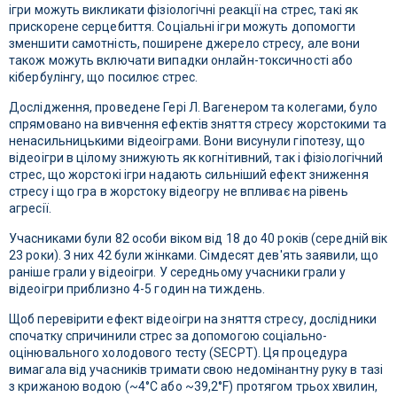
ігри можуть викликати фізіологічні реакції на стрес, такі як
прискорене серцебиття. Соціальні ігри можуть допомогти
зменшити самотність, поширене джерело стресу, але вони
також можуть включати випадки онлайн-токсичності або
кібербулінгу, що посилює стрес.
Дослідження, проведене Гері Л. Вагенером та колегами, було
спрямовано на вивчення ефектів зняття стресу жорстокими та
ненасильницькими відеоіграми. Вони висунули гіпотезу, що
відеоігри в цілому знижують як когнітивний, так і фізіологічний
стрес, що жорстокі ігри надають сильніший ефект зниження
стресу і що гра в жорстоку відеогру не впливає на рівень
агресії.
Учасниками були 82 особи віком від 18 до 40 років (середній вік
23 роки). З них 42 були жінками. Сімдесят дев'ять заявили, що
раніше грали у відеоігри. У середньому учасники грали у
відеоігри приблизно 4-5 годин на тиждень.
Щоб перевірити ефект відеоігри на зняття стресу, дослідники
спочатку спричинили стрес за допомогою соціально-
оцінювального холодового тесту (SECPT). Ця процедура
вимагала від учасників тримати свою недомінантну руку в тазі
з крижаною водою (~4°C або ~39,2°F) протягом трьох хвилин,