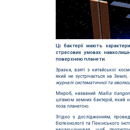
Ці бактерії мають характер
стресових умовах навколишн
поверхнею планети.
Зразки, взяті з китайської косм
який не зустрічається на Землі
журналі систематичної та еволюці
Мікроб, названий
Niallia tiango
штамом земних бактерій, який ні
поза планетою.
Згідно з дослідженням, прове
біотехнології та Пекінського інс
еволюціонував, щоб протисто