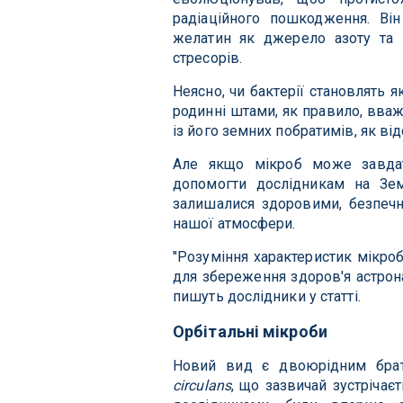
радіаційного пошкодження. В
желатин як джерело азоту та 
стресорів.
Неясно, чи бактерії становлять як
родинні штами, як правило, вваж
із його земних побратимів, як ві
Але якщо мікроб може завдат
допомогти дослідникам на Зем
залишалися здоровими, безпеч
нашої атмосфери.
"Розуміння характеристик мікроб
для збереження здоров'я астрона
пишуть дослідники у статті.
Орбітальні мікроби
Новий вид є двоюрідним бра
circulans
, що зазвичай зустрічаєт