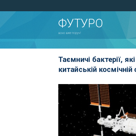
ФУТУРО
воно вже поруч!
Таємничі бактерії, як
китайській космічній 