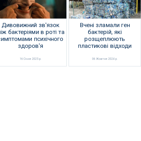
Дивовижний зв'язок
Вчені зламали ген
іж бактеріями в роті та
бактерій, які
симптомами психічного
розщеплюють
здоров'я
пластикові відходи
16 Січня 2025 р.
06 Жовтня 2024 р.