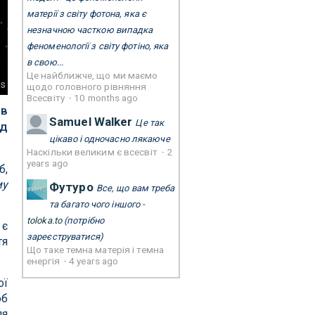
матерії з світу фотона, яка є
незначною часткою випадка
феноменології з світу фотіно, яка
в свою...
Це найближче, що ми маємо
ns
щодо головного рівняння
Всесвіту
·
10 months ago
 в
Samuel Walker
Це так
ад
цікаво і одночасно лякаюче
Наскільки великим є всесвіт
·
2
years ago
б,
му
Футуро
Все, що вам треба
та багато чого іншого -
toloka.to
(потрібно
 є
зареєструватися)
тя
Що таке темна матерія і темна
енергія
·
4 years ago
ої
об
ля