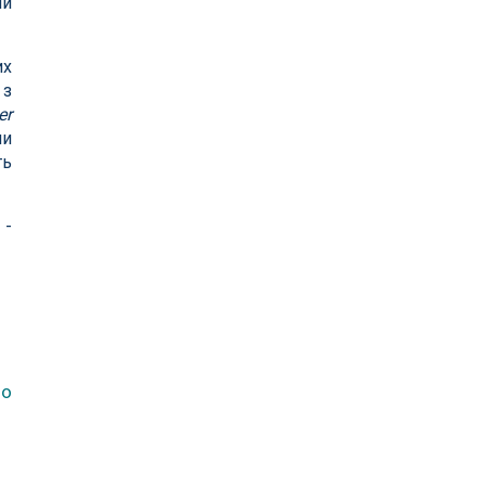
ий
их
 з
er
ли
ть
 -
ло