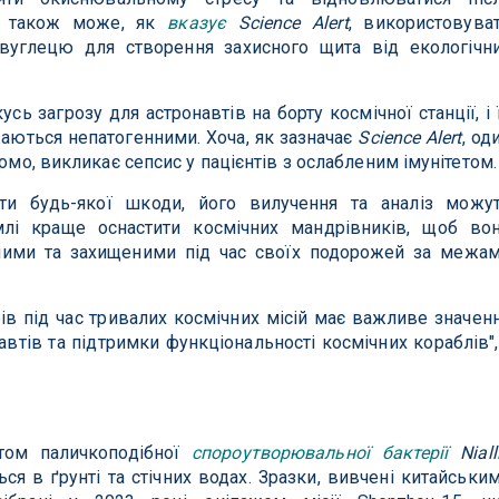
ін також може, як
вказує
Science Alert
, використовува
вуглецю для створення захисного щита від екологічн
усь загрозу для астронавтів на борту космічної станції, і 
аються непатогенними. Хоча, як зазначає
Science Alert
, од
домо, викликає сепсис у пацієнтів з ослабленим імунітетом.
и будь-якої шкоди, його вилучення та аналіз можу
лі краще оснастити космічних мандрівників, щоб во
ними та захищеними під час своїх подорожей за межа
ів під час тривалих космічних місій має важливе значен
втів та підтримки функціональності космічних кораблів",
том паличкоподібної
спороутворювальної бактерії
Niall
ься в ґрунті та стічних водах. Зразки, вивчені китайськи