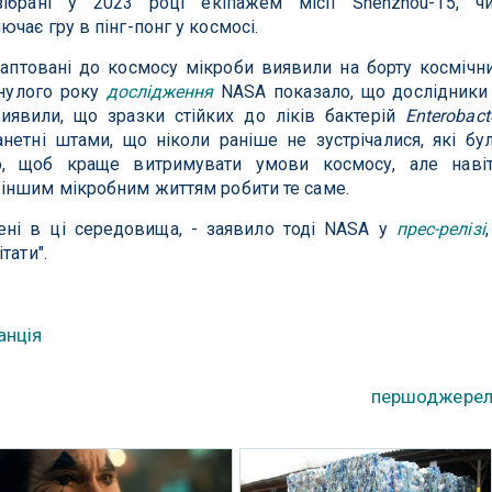
ібрані у 2023 році екіпажем місії Shenzhou-15, ч
чає гру в пінг-понг у космосі.
аптовані до космосу мікроби виявили на борту космічн
инулого року
дослідження
NASA показало, що дослідники
виявили, що зразки стійких до ліків бактерій
Enterobact
етні штами, що ніколи раніше не зустрічалися, які бу
го, щоб краще витримувати умови космосу, але наві
іншим мікробним життям робити те саме.
зені в ці середовища, - заявило тоді NASA у
прес-релізі
,
тати".
анція
першоджере