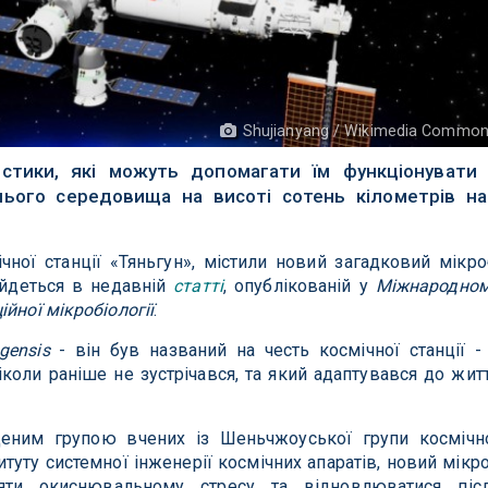
Shujianyang / Wikimedia Commo
истики, які можуть допомагати їм функціонувати
ього середовища на висоті сотень кілометрів н
ічної станції «Тяньгун», містили новий загадковий мікро
, йдеться в недавній
статті
, опублікованій у
Міжнародно
йної мікробіології
.
ngensis
- він був названий на честь космічної станції -
коли раніше не зустрічався, та який адаптувався до жит
деним групою вчених із Шеньчжоуської групи космічн
титуту системної інженерії космічних апаратів, новий мікр
яти окиснювальному стресу та відновлюватися піс