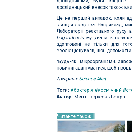
дослідниками, були вперше з
дослідницький внесок також вклю
Це не перший випадок, коли ад
станцій людства. Наприклад, м
Лабораторії реактивного руху 
bugandensis
мутували в позаплан
адаптовані не тільки для то
еволюціонували, щоб допомогти 
"Будь-які мікроорганізми, заве
повинні адаптуватися, щоб процві
Джерела:
Science Alert
Теги:
#бактерія
#космічний
#ст
Автор:
Меггі Гаррісон Дюпра
Читайте також: