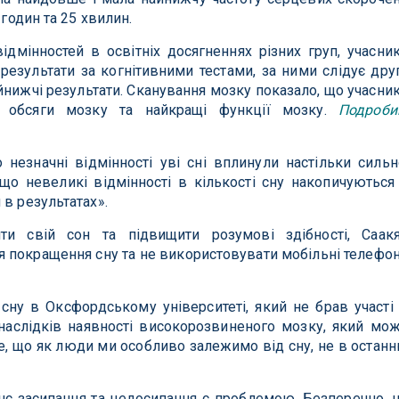
 годин та 25 хвилин.
ідмінностей в освітніх досягненнях різних груп, учасни
результати за когнітивними тестами, за ними слідує дру
айнижчі результати. Сканування мозку показало, що учасни
і обсяги мозку та найкращі функції мозку.
Подроби
 незначні відмінності уві сні вплинули настільки сильн
що невеликі відмінності в кількості сну накопичуються
 в результатах».
ити свій сон та підвищити розумові здібності, Саак
я покращення сну та не використовувати мобільні телефо
сну в Оксфордському університеті, який не брав участі
 наслідків наявності високорозвиненого мозку, який мо
те, що як люди ми особливо залежимо від сну, не в остан
знє засипання та недосипання є проблемою. Безперечно, 