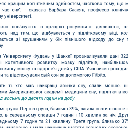
яє кращим когнітивним здібностям, частково тому, що 
час сну", - сказала Барбара Саакян, професор клінічн
 університеті.
авно пов'язують із кращою розумовою діяльністю, а
ть над тим, що відбувається у підлітковому віці, ко
ється зі зрушенням у бік пізнішого відходу до сну 
у.
 Університету Фудань у Шанхаї проаналізували дані 32
і когнітивного розвитку мозку підлітків, найбільшо
звитку мозку та здоров'я дітей у США. Учасники проходи
и та відстежували свій сон за допомогою Fitbits.
ть ті, хто мав найкращі звички сну, спали менше, н
ми Американської академії медицини сну, підлітки вік
ід восьми до десяти годин на добу
.
мі групи. Перша група, близько 39%, лягала спати пізніше 
іх, в середньому спавши 7 годин і 10 хвилин за ніч. Дру
едньому 7 годин та 21 хвилину. Третя група, близько 37
пала найдовше і мала найнижчу частоту серцевих скороче