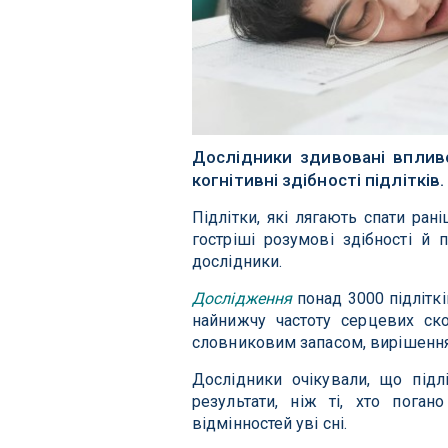
Дослідники здивовані впливо
когнітивні здібності підлітків.
Підлітки, які лягають спати ран
гостріші розумові здібності й 
дослідники.
Дослідження
понад 3000 підліткі
найнижчу частоту серцевих ско
словниковим запасом, вирішення
Дослідники очікували, що підл
результати, ніж ті, хто пога
відмінностей уві сні.