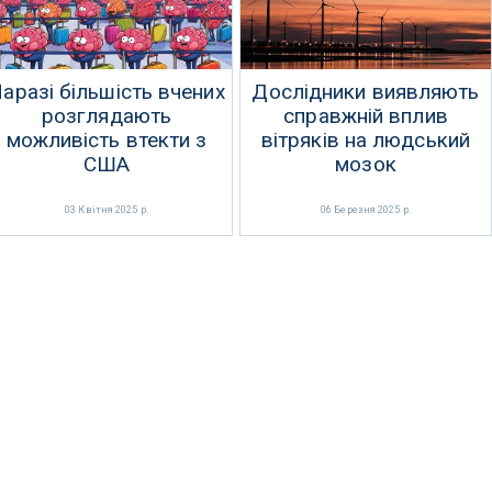
аразі більшість вчених
Дослідники виявляють
розглядають
справжній вплив
можливість втекти з
вітряків на людський
США
мозок
03 Квітня 2025 р.
06 Березня 2025 р.