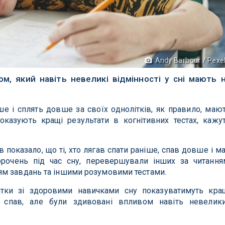
Andy Barbour / Pexe
м, який навіть невеликі відмінності у сні мають 
іше і сплять довше за своїх однолітків, як правило, маю
показують кращі результати в когнітивних тестах, кажу
в показало, що ті, хто лягав спати раніше, спав довше і м
рочень під час сну, перевершували інших за читання
м завдань та іншими розумовими тестами.
ітки зі здоровими навичками сну показуватимуть кра
но спав, але були здивовані впливом навіть невелик