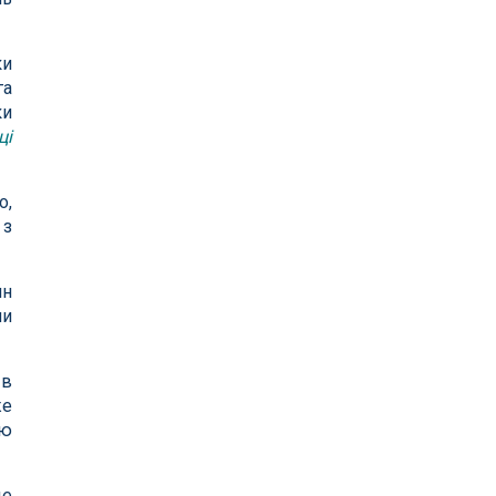
ки
га
ки
ці
о,
 з
ян
ни
 в
же
ню
це