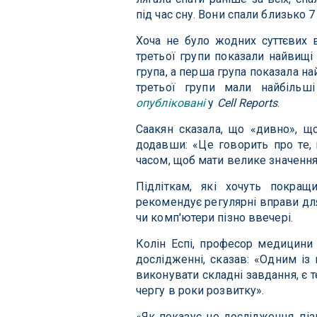
під час сну. Вони спали близько 7
Хоча не було жодних суттєвих в
третьої групи показали найвищі 
група, а перша група показала н
третьої групи мали найбільш
опубліковані
у
Cell Reports
.
Саакян сказала, що «дивно», що
додавши: «Це говорить про те, 
часом, щоб мати велике значення
Підліткам, які хочуть покращ
рекомендує регулярні вправи дл
чи комп'ютери пізно ввечері.
Колін Еспі, професор медицини 
дослідженні, сказав: «Одним із
виконувати складні завдання, є 
чергу в роки розвитку».
«Як показує це дослідження, пі