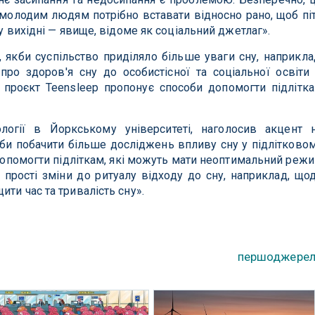
 молодим людям потрібно вставати відносно рано, щоб пі
 у вихідні — явище, відоме як соціальний джетлаг».
 якби суспільство приділяло більше уваги сну, наприкла
ро здоров'я сну до особистісної та соціальної освіти
 проєкт Teensleep пропонує способи допомогти підлітк
логії в Йоркському університеті, наголосив акцент 
ів би побачити більше досліджень впливу сну у підлітково
к допомогти підліткам, які можуть мати неоптимальний реж
 прості зміни до ритуалу відходу до сну, наприклад, що
ти час та тривалість сну».
першоджере