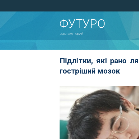
ФУТУРО
воно вже поруч!
Підлітки, які рано 
гостріший мозок