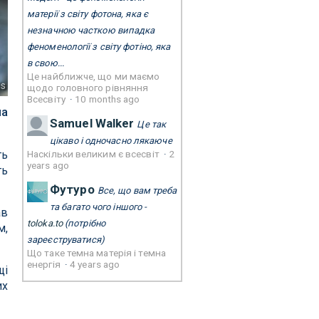
матерії з світу фотона, яка є
незначною часткою випадка
феноменології з світу фотіно, яка
в свою...
Це найближче, що ми маємо
ls
щодо головного рівняння
Всесвіту
·
10 months ago
на
Samuel Walker
Це так
цікаво і одночасно лякаюче
Наскільки великим є всесвіт
·
2
ть
years ago
ть
Футуро
Все, що вам треба
та багато чого іншого -
ав
toloka.to
(потрібно
м,
зареєструватися)
Що таке темна матерія і темна
енергія
·
4 years ago
щі
их