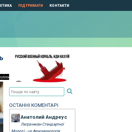
ІТИКА
ПІДТРИМАТИ
КОНТАКТИ
ь
ОСТАННІ КОМЕНТАРІ
Анатолий Андреус
Лагранжіан Стандартної
Моделі - це феноменологія