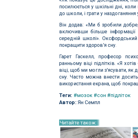
посилюється у шкільні дні, коли
до школи, і грати у наздоганяння
Він додав: «Ми б зробили добре,
включивши більше інформації п
середній школі». Оксфордський
покращити здоров'я сну.
Гарет Гаскелл, професор психо
ранньому віці підлітків. «Я хот
віці, щоб ми могли з'ясувати, я
сну. Часто можна внести досить
використання екрана, щоб покращи
Теги:
#мозок
#сон
#підліток
Автор:
Ян Семпл
Читайте також: