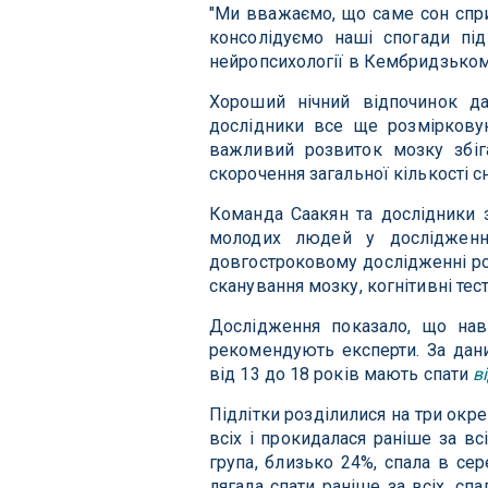
"Ми вважаємо, що саме сон спри
консолідуємо наші спогади під 
нейропсихології в Кембридзькому
Хороший нічний відпочинок д
дослідники все ще розмірковую
важливий розвиток мозку збіга
скорочення загальної кількості сн
Команда Саакян та дослідники з
молодих людей у ​​дослідженн
довгостроковому дослідженні ро
сканування мозку, когнітивні тест
Дослідження показало, що наві
рекомендують експерти. За дани
від 13 до 18 років мають спати
в
Підлітки розділилися на три окре
всіх і прокидалася раніше за вс
група, близько 24%, спала в сер
лягала спати раніше за всіх, с