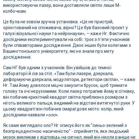
використовуючи лазер, вони доставляли світло лише M-
колбочкам.
Це була не зовсім зручна установка. «Це не пристрій,
орієнтований на споживача, вірно? Це був базовий проєкт у
галузі візуальної науки та нейронауки», — каже Нг. Фактично
дослідники експериментували на собі: троє з п'яти учасників
були співавторами дослідження. Двоє інших були колегами з
Вашингтонського університету, які не знали про мету
дослідження.
Сам НГ був одним з учасників. Він увійшов до темної
лабораторії й сів за стіл. «Там були лазери, дзеркала,
деформуючи дзеркала, модулятори, детектори світла», — каже
Нг. Там йому довелося міцно закусити брусок, щоб тримати
голову та очі нерухомими. Коли лазер потрапив йому в сітківку,
він побачив крихітний квадрат світла приблизно розміром з
ніготь великого пальця, видимий на відстані витягнутої руки. У
цьому квадраті він побачив смарагдове місто: колір, який
дослідники назвали «
оло
».
Як саме виглядало оло? Нг описує його як "синьо-зелений з
безпрецедентною насиченістю" - сприйняття, яке людський
мозок викликав у відповідь на сигнал, який він ніколи раніше не