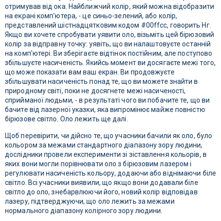
отримував від ока. Найближчий колір, який можна відобразити
на екрані комп'ютера, - це синьо-зелений, або колір,
представлений шістнадцятковим кодом #00ffcc, говорить Нг.
Якщо ви хочете спробувати уявити оло, візьміть цей бірюзовий
колір за відправну точку: уявіть, що ви налаштовуєте останній
на комп'ютері. Ви зберігаєте відтінок постійним, але поступово
збільшуєте насиченість. Якийсь момент ви досягаєте межі того,
що може показати вам ваш екран. Ви продовжуєте
збільшувати насиченість понад те, що ви можете знайти в
природному світі, поки не досягнете межі насиченості,
сприйманої людьми, - в результаті чого ви побачите те, що ви
бачите від лазерної указки, яка випромінює майже повністю
бірюзове світло. Оло лежить ще далі.
Щоб перевірити, чи дійсно те, що учасники бачили як оло, було
кольором за межами стандартного діапазону зору людини,
дослідники провели експерименти зі зіставлення кольорів, в
яких вони могли порівнювати оло з бірюзовим лазером і
регулювати насиченість кольору, додаючи або віднімаючи біле
світло. Всі учасники виявили, що якщо вони додавали біле
світло до оло, знебарвлюючи його, новий колір відповідав
лазеру, підтверджуючи, що оло лежить за межами
нормального діапазону колірного зору людини.