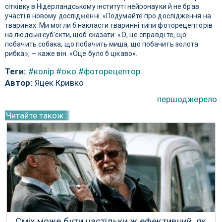
сітківку в Нідерландському інституті нейронауки й не брав
участі в новому дослідженні. «Подумайте про дослідження на
тваринах. Ми могли б накласти тваринні типи фоторецепторів
на людські суб'єкти, щоб сказати: «О, це справді те, що
побачить собака, що побачить миша, що побачить золота
рибка», — каже він. «Оце було б цікаво».
Теги:
#колір
#око
#фоторецептор
Автор:
Яцек Кривко
першоджерело
Читайте також:
Сміх може бути настільки ж ефективний, як