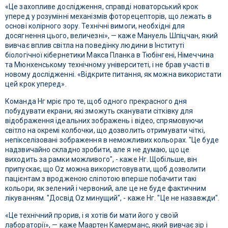
«Це захопливе дослідження, справді новаторський крок
уперед у розумінні механізмів фоторецепторів, що лежать в
основі колірного зору. Технічні вимоги, необхідні для
досягнення цього, величезні», — каже Мануель Шпіцчан, який
вивчає вплив світла на поведінку людини в Інституті
біологічної кібернетики Макса Планка в Тюбінгені, Німеччина
та Мюнхенському технічному університеті, і не брав участі в
новому дослідженні. «Відкрите питання, як можна використати
цей крок уперед».
Команда Нг мріє про те, щоб одного прекрасного дня
побудувати екрани, які зможуть сканувати сітківку для
відображення ідеальних зображень і відео, спрямовуючи
світло на окремі колбочки, що дозволить отримувати чіткі,
непікселізовані зображення в неможливих кольорах. "Це буде
надзвичайно складно зробити, але я не думаю, що це
виходить за рамки можливого", - каже Нг. Щобільше, він
припускає, що Oz можна використовувати, щоб дозволити
пацієнтам з вродженою сліпотою вперше побачити такі
кольори, як зелений і червоний, але це не буде фактичним
лікуванням. "Досвід Oz минущий", - каже Нг. "Це не назавжди".
«Це технічний прорив, і я хотів би мати його у своїй
лабораторії», — каже Маартен Камерманс, який вивчає зір і