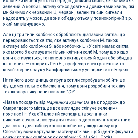
Колбочки M реагують на середні довжини хвиль, які бачимо як
зелений. А колби L активуються довгими довжинами хвиль, які
ми бачимо як червоний. Ці червоні, зелені та сині сигнали
надходять у мозок, де вони об'єднуються у повноколірний зір,
який ми відчуваємо.
Але ці три типи колбочок обробляють діапазони світла, що
перекриваються: світло, яке активує колбочки M, також
активує або колбочки S, або колбочки L. «У світі немає світла,
яке могло б активувати тільки клітини колб M, тому що якщо
вони активуються, то напевно активується й один або обидва
інші типи», — говорить Рен Нг, професор електротехніки та
комп'ютерних наук у Каліфорнійському університеті в Берклі.
Нг та його дослідницька група хотіли спробувати обійти це
фундаментальне обмеження, тому вони розробили техніку
техніколора, яку вони назвали "
Оз
".
«Назва походить від
Чарівника країни Оз
, де є подорож до
Смарагдового міста, де все виглядає сліпуче зеленим», —
пояснює Нг. У своїй власній експедиції дослідники
використовували лазери для точного доставляння крихітних
доз світла для вибору клітин колбочок у людському оці.
Спочатку вони картували частину сітківки, щоб ідентифікувати
кожну клітину колбочок як колбочку S, M або L. Потім,