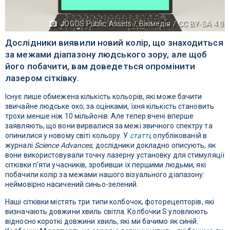
JOGOS Public Assets / Вікімедія / CC BY-SA 4.0
Дослідники виявили новий колір, що знаходиться
за межами діапазону людського зору, але щоб
його побачити, вам доведеться опромінити
лазером сітківку.
Існує лише обмежена кількість кольорів, які може бачити
звичайне людське око; за оцінками, їхня кількість становить
трохи менше ніж 10 мільйонів. Але тепер вчені вперше
заявляють, що вони вирвалися за межі звичного спектру та
опинилися у новому світі кольору. У
статті
, опублікованій в
журналі
Science Advances
, дослідники докладно описують, як
вони використовували точну лазерну установку для стимуляції
сітківки п'яти учасників, зробивши їх першими людьми, які
побачили колір за межами нашого візуального діапазону:
неймовірно насичений синьо-зелений.
Наші сітківки містять три типи колбочок, фоторецепторів, які
визначають довжини хвиль світла. Колбочки S уловлюють
відносно короткі довжини хвиль, які ми бачимо як синій.