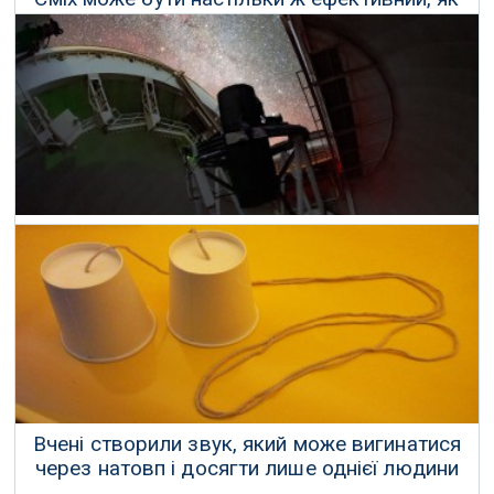
краплі проти сухості очей
13 Вересня 2024 р.
Здається, важлива сила Всесвіту змінюється
25 Березня 2025 р.
Вчені створили звук, який може вигинатися
через натовп і досягти лише однієї людини