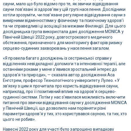
сауни, мало що було відомо про те, як звички відвідування
сауни пов'язані зі здоров'ям у цій групі населення. Дослідники
хотіли зрозуміти, чи пов'язане регулярне відвідування сауни з
вимірними відмінностями у фізичному та психічному здоров'ї
та чи справедливі ці асоціації за межами Фінляндії. Для цього
дослідницька група використала дані дослідження MONICA у
Північній Швеції 2022 року, довгострокового медичного
обстеження, призначеного для моніторингу факторів ризику
серцево-судинних захворювань у населення загалом.
«Я провела багато досліджень із сестринської справи у
відділеннях невідкладної допомоги та інтенсивної терапії, але
останніми роками у мене з'явився зростальний інтерес до
здоров'я та природи», — сказала автор дослідження Аса
Енгстрем, професор Технологічного університету Лулео. «У
зв'язку з цим я прочитала про користь відвідування сауни,
наприклад, про її позитивний вплив на здоров'я серцево-
судинної системи. Потім у нас з'явилася можливість включити
питання про звички відвідування сауни у дослідження MONICA
у Північній Швеції, що дозволило нам порівняти різні
параметри здоров'я у тих, хто користувався сауною, та тих, хто
цього не робив».
Навесні 2022 року для участі було запрошено випадкову