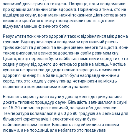
зазвичай двічі-тричі на тиждень. Попри це, вони повідомляли
про кращий загальний стан здоров'я. Порівняно з тими, хто не
відвідував сауну, вони мали нижчі показники діагностованого
високого кров'яного тиску і повідомляли про те, що вони
відчували менше фізичного болю.
Результати психічного здоров'я також відрізнялися між двома
групами. Відвідувачі сауни повідомили про нижчий рівень
тривожності та депресії та вищий рівень енергії та щастя. Вони
також висловили велике задоволення своїм режимом сну.
Цікаво, що ці переваги були найбільш помітними серед тих, хто
ходив у сауну від одного до чотирьох разів на місяць. Частіше
купання не призвело до додаткових покращень психічного
здоров'я чи енергії, а бали щастя були насправді нижчими
серед тих, хто ходив у сауну понад чотири рази на місяць
порівняно з поміркованими користувачами.
Більшість користувачів сауни у дослідженні дотримувалися
досить типових процедур сауни. Більшість залишалися в сауні
по 15-20 хвилин за раз, зазвичай, за один або два сеанси.
Температура коливалася від 60 до 80 градусів за Цельсієм для
більшості користувачів, і електричні сауни були
найпоширенішим типом. Більшість людей милися з іншими
людьми, а не поодинці, але небагато хто поєднував