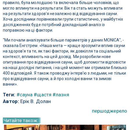
правило, була молодшою ​​та включала більше чоловіків, що
могло вплинути на результати. Вік та стать можуть впливати
на результати здоров'я незалежно від відвідування сауни.
Хоча дослідники порівнювали групи статистично, у майбутніх
дослідженнях буде потрібний докладніший аналіз із
поправкою на ці фактори.
"Ми почали аналізувати більше параметрів у даних MONICA", -
сказала Енгстрем. «Наша мета — краще зрозуміти вплив сауни
на здоров'я та те, як такі фактори, як довкілля та соціальний
контекст, впливають на цей досвід. Ми розробили нове
опитування про відвідування сауни, щоб допомогти відповісти
на наші дослідні питання, і на цей момент ми отримали близько
400 відповідей. Я також проводжу інтерв'ю з людьми, не тільки
про відвідування сауни, а й про холодні ванни та зимові
ванни».
Теги:
#сауна
#щастя
#лазня
Автор:
Ерік В. Долан
першоджерело
Читайте також: