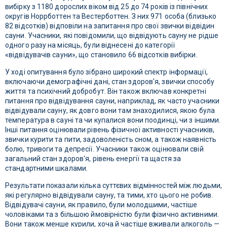
вибірку з 1180 дорослих віком від 25 до 74 років із північних
округів Норрботтен та Вестерботтен. З них 971 особа (близько
82 відсотків) відповіли на запитання про свої звички відвідин
сауни. Учасники, які повідомили, що відвідують сауну не рідше
одного разу на місяць, були віднесені до категорії
«відвідувачів сауни», що становило 66 відсотків вибірки.
У ході опитування було зібрано широкий спектр інформації,
включаючи демографічні дані, стан здоров'я, звички способу
життя та психічний добробут. Він також включав конкретні
питання про відвідування сауни, наприклад, як часто учасники
відвідували сауну, як довго вони там знаходилися, якою була
температура в сауні та чи купалися вони поодинці, чи з іншими.
Інші питання оцінювали рівень фізичної активності учасників,
звички курити та пити, задоволеність сном, а також наявність
болю, тривоги та депресії. Учасники також оцінювали свій
загальний стан здоров'я, рівень енергії та щастя за
стандартними шкалами.
Результати показали кілька суттєвих відмінностей між людьми,
які регулярно відвідували сауну, та тими, хто цього не робив.
Відвідувачі сауни, як правило, були молодшими, частіше
чоловіками та з більшою ймовірністю були фізично активними.
Вони також менше курили, хоча й частіше вживали алкоголь —