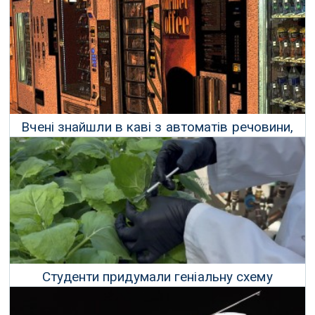
Вчені знайшли в каві з автоматів речовини,
що підвищують рівень холестерину
28 Березня 2025 р.
Студенти придумали геніальну схему
вирощування Ozempic вдома