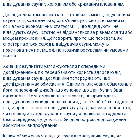
відвідування сауни з холодним або крижаним плаванням.
Дослідження також показало, що зв'язок між відвідуванням
сауни та покращенням здоров'я не був тісно пов'язаний із
соціально-економічним статусом. Ті, що відвідують і не
відвідують сауну, істотно не відрізнялися за рівнем освіти або
місцем проживання. Це говорить про те, що переваги, які
спостерігаються серед відвідувачів сауни, можуть
пояснюватися не лише фінансовими ресурсами чи умовами
життя.
Хоча ці результати узгоджуються з попередніми
дослідженнями, які передбачають користь здоров'ю від
відвідування сауни, дослідники попереджають, що
дослідження має обмеження. Одним із ключових обмежень є
його поперечний дизайн, що означає, що дані були зібрані
одночасно. Це унеможливлює сказати, чи призводить
відвідування сауни до поліпшення здоров'я або більш здорові
люди просто частіше відвідують сауну. Для визначення того,
чи призводить відвідування сауни до поліпшення здоров'я
безпосередньо, будуть потрібні довгострокові дослідження
або клінічні випробування.
Іншим обмеженням є те, що група користувачів сауни, як