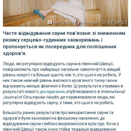
Ion Chibzii / Wikimedia / CC BY-SA 2.0
Часте відвідування сауни пов'язане зі зниженням
ризику серцево-судинних захворювань і
пропонується як посередник для поліпшення
здоров'я.
Люди, які регулярно відвідують сауни в північній Швеції,
повідомляють про найкраще загальне самопочуття, вищий
рівень енергії та більше щастя, ніж ті, хто цього не робить. У
них також нижчий рівень високого кров'яного тиску і вони
відчувають менше фізичного болю. Ці результати отримані в
результаті нового
дослідження
, опублікованого в
International
Journal of Circumpolar Health
, де порівнювалися люди, які
регулярно відвідують сауну, з тими, хто цього не робить.
Більшість ранніх результатів про використання сауни та
здоров'я були засновані на фінському населенні, де
відвідування сауни глибоко вкоренилося в культурі. Хоча у
північній Швеції також існує стійка традиція відвідування