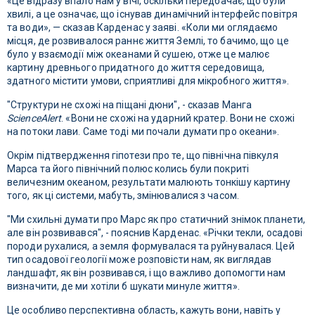
«Це відразу впало нам у вічі, оскільки передбачає, що були
хвилі, а це означає, що існував динамічний інтерфейс повітря
та води», — сказав Карденас у заяві. «Коли ми оглядаємо
місця, де розвивалося раннє життя Землі, то бачимо, що це
було у взаємодії між океанами й сушею, отже це малює
картину древнього придатного до життя середовища,
здатного містити умови, сприятливі для мікробного життя».
"Структури не схожі на піщані дюни", - сказав Манга
ScienceAlert
. «Вони не схожі на ударний кратер. Вони не схожі
на потоки лави. Саме тоді ми почали думати про океани».
Окрім підтвердження гіпотези про те, що північна півкуля
Марса та його північний полюс колись були покриті
величезним океаном, результати малюють тонкішу картину
того, як ці системи, мабуть, змінювалися з часом.
"Ми схильні думати про Марс як про статичний знімок планети,
але він розвивався", - пояснив Карденас. «Річки текли, осадові
породи рухалися, а земля формувалася та руйнувалася. Цей
тип осадової геології може розповісти нам, як виглядав
ландшафт, як він розвивався, і що важливо допомогти нам
визначити, де ми хотіли б шукати минуле життя».
Це особливо перспективна область, кажуть вони, навіть у