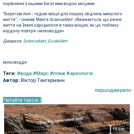
порівнянні з іншими багатими водою місцями.
"Берегові лінії - чудові місця для пошуку свідчень минулого
життя", - сказав Манга
ScienceAlert
. «Вважається, що раннє
життя на Землі зародилося в таких місцях, як це, поблизу
кордону повітря і мілководдя».
Джерела:
ScienceAlert
,
EurekAlert
мілководдя
Теги:
#вода
#Марс
#пляж
#ареологія
Автор:
Віктор Тангерманн
першоджерело
Читайте також: