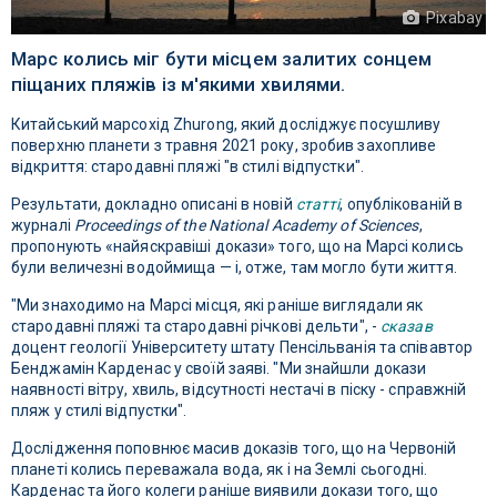
Pixabay
Марс колись міг бути місцем залитих сонцем
піщаних пляжів із м'якими хвилями.
Китайський марсохід Zhurong, який досліджує посушливу
поверхню планети з травня 2021 року, зробив захопливе
відкриття: стародавні пляжі "в стилі відпустки".
Результати, докладно описані в новій
статті
, опублікованій в
журналі
Proceedings of the National Academy of Sciences
,
пропонують «найяскравіші докази» того, що на Марсі колись
були величезні водоймища — і, отже, там могло бути життя.
"Ми знаходимо на Марсі місця, які раніше виглядали як
стародавні пляжі та стародавні річкові дельти", -
сказав
доцент геології Університету штату Пенсільванія та співавтор
Бенджамін Карденас у своїй заяві. "Ми знайшли докази
наявності вітру, хвиль, відсутності нестачі в піску - справжній
пляж у стилі відпустки".
Дослідження поповнює масив доказів того, що на Червоній
планеті колись переважала вода, як і на Землі сьогодні.
Карденас та його колеги раніше виявили докази того, що