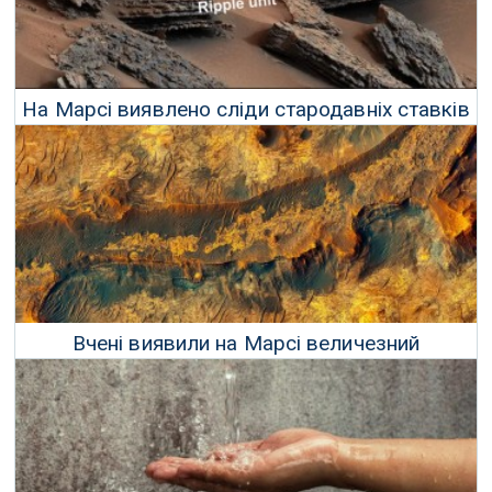
На Марсі виявлено сліди стародавніх ставків
та озер, вільних від льоду
29 Січня 2025 р.
Вчені виявили на Марсі величезний
резервуар схованої води
13 Серпня 2024 р.