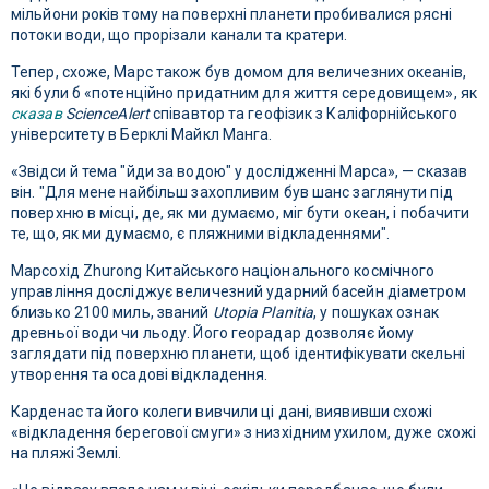
мільйони років тому на поверхні планети пробивалися рясні
потоки води, що прорізали канали та кратери.
Тепер, схоже, Марс також був домом для величезних океанів,
які були б «потенційно придатним для життя середовищем», як
сказав
ScienceAlert
співавтор та геофізик з Каліфорнійського
університету в Берклі Майкл Манга.
«Звідси й тема "йди за водою" у дослідженні Марса», — сказав
він. "Для мене найбільш захопливим був шанс заглянути під
поверхню в місці, де, як ми думаємо, міг бути океан, і побачити
те, що, як ми думаємо, є пляжними відкладеннями".
Марсохід Zhurong Китайського національного космічного
управління досліджує величезний ударний басейн діаметром
близько 2100 миль, званий
Utopia Planitia
, у пошуках ознак
древньої води чи льоду. Його георадар дозволяє йому
заглядати під поверхню планети, щоб ідентифікувати скельні
утворення та осадові відкладення.
Карденас та його колеги вивчили ці дані, виявивши схожі
«відкладення берегової смуги» з низхідним ухилом, дуже схожі
на пляжі Землі.