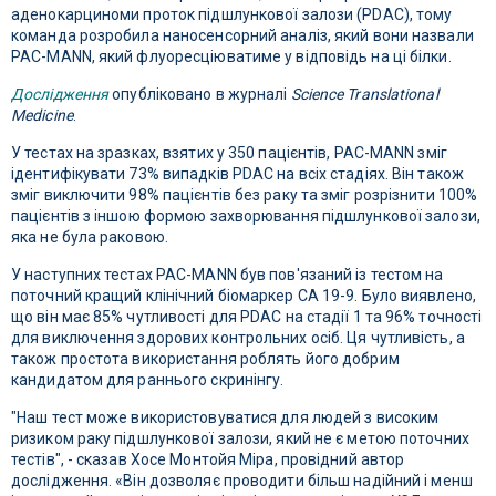
аденокарциноми проток підшлункової залози (PDAC), тому
команда розробила наносенсорний аналіз, який вони назвали
PAC-MANN, який флуоресціюватиме у відповідь на ці білки.
Дослідження
опубліковано в журналі
Science Translational
Medicine
.
У тестах на зразках, взятих у 350 пацієнтів, PAC-MANN зміг
ідентифікувати 73% випадків PDAC на всіх стадіях. Він також
зміг виключити 98% пацієнтів без раку та зміг розрізнити 100%
пацієнтів з іншою формою захворювання підшлункової залози,
яка не була раковою.
У наступних тестах PAC-MANN був пов'язаний із тестом на
поточний кращий клінічний біомаркер CA 19-9. Було виявлено,
що він має 85% чутливості для PDAC на стадії 1 та 96% точності
для виключення здорових контрольних осіб. Ця чутливість, а
також простота використання роблять його добрим
кандидатом для раннього скринінгу.
"Наш тест може використовуватися для людей з високим
ризиком раку підшлункової залози, який не є метою поточних
тестів", - сказав Хосе Монтойя Міра, провідний автор
дослідження. «Він дозволяє проводити більш надійний і менш