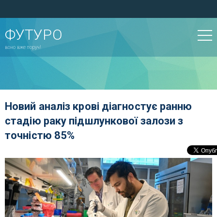
ФУТУРО
воно вже поруч!
Новий аналіз крові діагностує ранню
стадію раку підшлункової залози з
точністю 85%