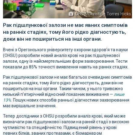
OHSU/Christine Torres Hicks
Рак підшлункової залози не має явних симптомів
на ранніх стадіях, тому його рідко діагностують,
доки він не пошириться на інші органи.
Вчені з Орегонського університету охорони здоров'я та науки
(OHSU) розробили новий аналіз крові на рак підшлункової
залози, одну із найсмертельніших форм захворювання. Тести
показали до 85% точності виявлення навіть на ранніх стадіях.
Рак підшлункової залози не має багатьох очевидних симптомів
на ранніх стадіях, тому його рідко діагностують, доки він не
пошириться на інші органи. Таким чином, у нього тривожно
низький п'ятирічний відносний показник виживання —
лише
13%
. Пошук нових способів ранньої діагностики захворювання
має вирішальне значення.
Тепер дослідники з OHSU розробили аналіз крові, який може
визначати рак підшлункової залози на ранній стадії з високою
чутливістю та специфічністю. Підвищений рівень у крові
певних білків, званих протеазами, є біомаркером