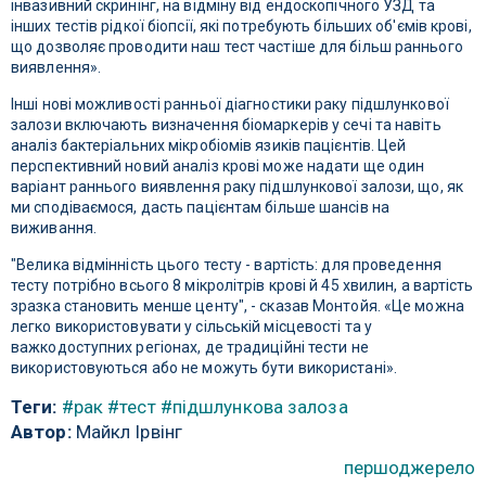
інвазивний скринінг, на відміну від ендоскопічного УЗД та
інших тестів рідкої біопсії, які потребують більших об'ємів крові,
що дозволяє проводити наш тест частіше для більш раннього
виявлення».
Інші нові можливості ранньої діагностики раку підшлункової
залози включають визначення біомаркерів у сечі та навіть
аналіз бактеріальних мікробіомів язиків пацієнтів. Цей
перспективний новий аналіз крові може надати ще один
варіант раннього виявлення раку підшлункової залози, що, як
ми сподіваємося, дасть пацієнтам більше шансів на
виживання.
"Велика відмінність цього тесту - вартість: для проведення
тесту потрібно всього 8 мікролітрів крові й 45 хвилин, а вартість
зразка становить менше центу", - сказав Монтойя. «Це можна
легко використовувати у сільській місцевості та у
важкодоступних регіонах, де традиційні тести не
використовуються або не можуть бути використані».
Теги:
#рак
#тест
#підшлункова залоза
Автор:
Майкл Ірвінг
першоджерело