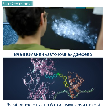
Читайте також:
Вчені виявили «автономне» джерело
живлення раку та способи його припинення
13 Лютого 2025 р.
Вчені склеюють два білки, змушуючи ракові