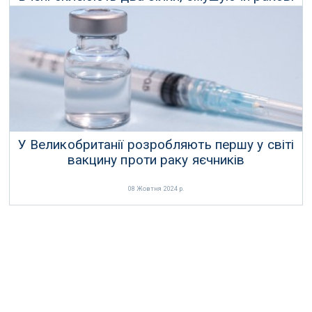
клітини самознищуватись
07 Листопада 2024 р.
У Великобританії розробляють першу у світі
вакцину проти раку яєчників
08 Жовтня 2024 р.