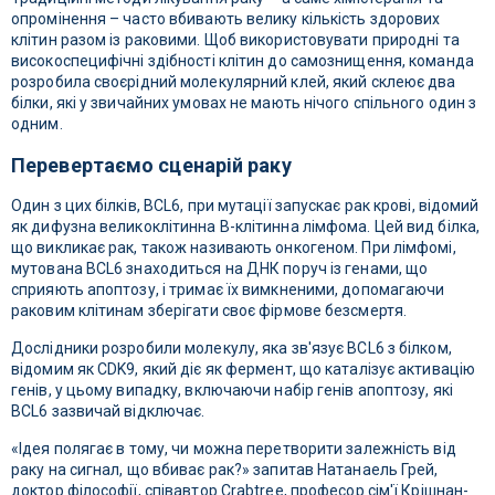
опромінення – часто вбивають велику кількість здорових
клітин разом із раковими. Щоб використовувати природні та
високоспецифічні здібності клітин до самознищення, команда
розробила своєрідний молекулярний клей, який склеює два
білки, які у звичайних умовах не мають нічого спільного один з
одним.
Перевертаємо сценарій раку
Один з цих білків, BCL6, при мутації запускає рак крові, відомий
як дифузна великоклітинна В-клітинна лімфома. Цей вид білка,
що викликає рак, також називають онкогеном. При лімфомі,
мутована BCL6 знаходиться на ДНК поруч із генами, що
сприяють апоптозу, і тримає їх вимкненими, допомагаючи
раковим клітинам зберігати своє фірмове безсмертя.
Дослідники розробили молекулу, яка зв'язує BCL6 з білком,
відомим як CDK9, який діє як фермент, що каталізує активацію
генів, у цьому випадку, включаючи набір генів апоптозу, які
BCL6 зазвичай відключає.
«Ідея полягає в тому, чи можна перетворити залежність від
раку на сигнал, що вбиває рак?» запитав Натанаель Грей,
доктор філософії, співавтор Crabtree, професор сім'ї Крішнан-