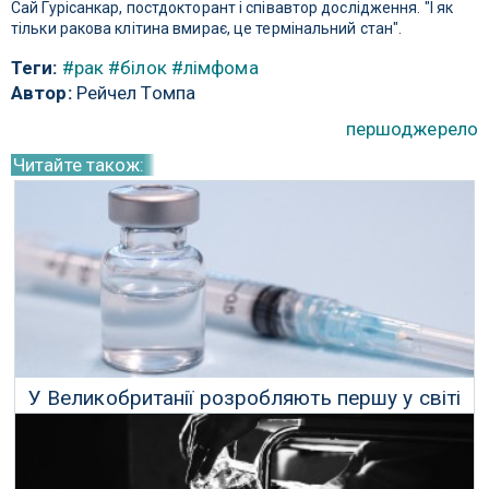
Сай Гурісанкар, постдокторант і співавтор дослідження. "І як
тільки ракова клітина вмирає, це термінальний стан".
Теги:
#рак
#білок
#лімфома
Автор:
Рейчел Томпа
першоджерело
Читайте також:
У Великобританії розробляють першу у світі
вакцину проти раку яєчників
08 Жовтня 2024 р.