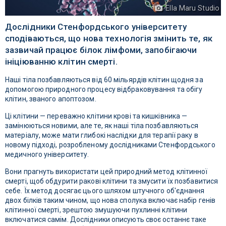
Ella Maru Studio
Дослідники Стенфордського університету
сподіваються, що нова технологія змінить те, як
зазвичай працює білок лімфоми, запобігаючи
ініціюванню клітин смерті.
Наші тіла позбавляються від 60 мільярдів клітин щодня за
допомогою природного процесу відбраковування та обігу
клітин, званого апоптозом.
Ці клітини — переважно клітини крові та кишківника —
замінюються новими, але те, як наші тіла позбавляються
матеріалу, може мати глибокі наслідки для терапії раку в
новому підході, розробленому дослідниками Стенфордського
медичного університету.
Вони прагнуть використати цей природний метод клітинної
смерті, щоб обдурити ракові клітини та змусити їх позбавитися
себе. Їх метод досягає цього шляхом штучного об'єднання
двох білків таким чином, що нова сполука включає набір генів
клітинної смерті, зрештою змушуючи пухлинні клітини
включатися самім. Дослідники описують своє останнє таке