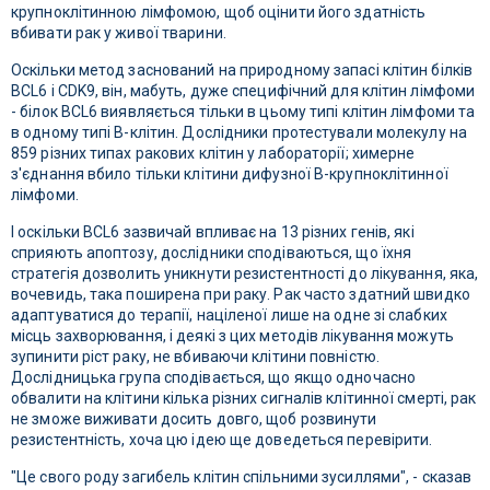
крупноклітинною лімфомою, щоб оцінити його здатність
вбивати рак у живої тварини.
Оскільки метод заснований на природному запасі клітин білків
BCL6 і CDK9, він, мабуть, дуже специфічний для клітин лімфоми
- білок BCL6 виявляється тільки в цьому типі клітин лімфоми та
в одному типі В-клітин. Дослідники протестували молекулу на
859 різних типах ракових клітин у лабораторії; химерне
з'єднання вбило тільки клітини дифузної В-крупноклітинної
лімфоми.
І оскільки BCL6 зазвичай впливає на 13 різних генів, які
сприяють апоптозу, дослідники сподіваються, що їхня
стратегія дозволить уникнути резистентності до лікування, яка,
вочевидь, така поширена при раку. Рак часто здатний швидко
адаптуватися до терапії, націленої лише на одне зі слабких
місць захворювання, і деякі з цих методів лікування можуть
зупинити ріст раку, не вбиваючи клітини повністю.
Дослідницька група сподівається, що якщо одночасно
обвалити на клітини кілька різних сигналів клітинної смерті, рак
не зможе виживати досить довго, щоб розвинути
резистентність, хоча цю ідею ще доведеться перевірити.
"Це свого роду загибель клітин спільними зусиллями", - сказав