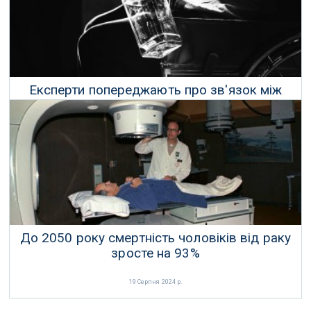
Експерти попереджають про зв'язок між
вживанням алкоголю та раком
22 Вересня 2024 р.
До 2050 року смертність чоловіків від раку
зросте на 93%
19 Серпня 2024 р.