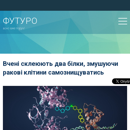
ФУТУРО
воно вже поруч!
Вчені склеюють два білки, змушуючи
ракові клітини самознищуватись