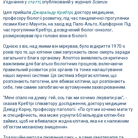
з'єднання у
статті
, опублікованій у журналі
Science
.
Ідея прийшла
Джеральду Кребтрі
, доктору медицини,
професору біології розвитку, під час пандемічної прогулянки
лісами Кінгс-Маунтін, на захід від Пало-Альто, Каліфорнія. Під
час прогулянки Кребтрі, досвідчений біолог-онколог,
розмірковував про головні віхи в біології.
Однією з віх, над якими він міркував, було відкриття 1970-х
років про те, що клітини самі запускають свою смерть заради
загального блага організму. Апоптоз виявляється критично
важливим для багатьох біологічних процесів, включаючи
правильний розвиток усіх органів та тонке налаштування
нашої імунної системи. Ця система зберігає клітини, що
розпізнають патогени, але вбиває клітини, що розпізнають
себе, тим самим запобігаючи аутоімунним захворюванням.
"Мені спало на думку: гей, ось так ми хочемо лікувати рак", -
сказав Кребтрі співавтору дослідження, доктору медицини
Девіду Корну, професору патології. «По суті ми хочемо мати ту
ж специфічність, яка може усунути 60 мільярдів клітин без
зайвих, щоб не вбивалася жодна клітина, яка не є належним
об'єктом механізму знищення».
Традиційні методи лікування раку – а саме хімієтерапія та