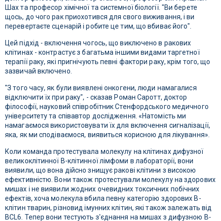
Шах та професор хімічної та системної біології. "Ви берете
щось, до чого рак приохотився для свого виживання, і ви
перевертаєте сценарій і робите це тим, що вбиває його".
Цей підхід - включення чогось, що виключено в ракових
клітинах - контрастує з багатьма іншими видами таргетної
терапії раку, які пригнічують певні фактори раку, крім того, що
зазвичай включено.
"З того часу, як були виявлені онкогени, люди намагалися
відключити їх при раку", - сказав Роман Саротт, доктор
філософії, науковий співробітник Стенфордського медичного
університету та співавтор дослідження. «Натомість ми
намагаємося використовувати їх для включення сигналізації,
яка, як ми сподіваємося, виявиться корисною для лікування».
Коли команда протестувала молекулу на клітинах дифузної
великоклітинної В-клітинної лімфоми в лабораторії, вони
виявили, що вона дійсно знищує ракові клітини з високою
ефективністю. Вони також протестували молекулу на здорових
мишах і не виявили жодних очевидних токсичних побічних
ефектів, хоча молекула вбила певну категорію здорових В-
клітин тварин, різновид імунних клітин, які також залежать від
BCL6. Тепер вони тестують з'єднання на мишах з дифузною В-