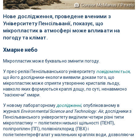
Connor McManus / Pexels
Нове дослідження, проведене вченими з
Університету Пенсільванії, показує, що
мікропластик в атмосфері може впливати на
погоду та клімат.
Хмарне небо
Мікропластик може буквально змінити погоду.
У прес-релізі Пенсільванського університету
повідомляється
,
що його дослідники-екологи виявили докази того, що
мікропластик може сприяти утворенню кристалів льоду,
навколо яких формуються краплі дощу, по суті, ненавмисно
"засіюючи" хмари.
У новому лабораторному
дослідженні
, опублікованому в
журналі
Environmental Science and Technology: Air
, дослідники з
Пенсільванського університету виділили чотири різні типи
мікропластику — поліетилен низької щільності (ПЕНП),
поліпропілен (ПП), полівінілхлорид (ПВХ) і
поліетилентерефталат у маленьких краплях води, дозволяючи