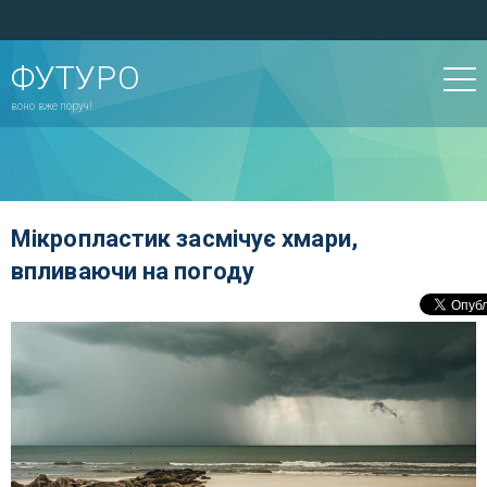
ФУТУРО
воно вже поруч!
Мікропластик засмічує хмари,
впливаючи на погоду