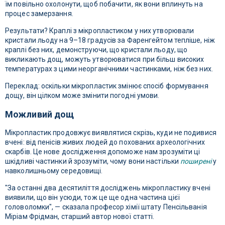
їм повільно охолонути, щоб побачити, як вони вплинуть на
процес замерзання.
Результати? Краплі з мікропластиком у них утворювали
кристали льоду на 9–18 градусів за Фаренгейтом тепліше, ніж
краплі без них, демонструючи, що кристали льоду, що
викликають дощ, можуть утворюватися при більш високих
температурах з цими неорганічними частинками, ніж без них.
Переклад: оскільки мікропластик змінює спосіб формування
дощу, він цілком може змінити погодні умови.
Можливий дощ
Мікропластик продовжує виявлятися скрізь, куди не подивися
вчені: від пенісів живих людей до похованих археологічних
скарбів. Це нове дослідження допоможе нам зрозуміти ці
шкідливі частинки й зрозуміти, чому вони настільки
поширені
у
навколишньому середовищі.
"За останні два десятиліття досліджень мікропластику вчені
виявили, що він усюди, тож це ще одна частина цієї
головоломки", — сказала професор хімії штату Пенсільванія
Міріам Фрідман, старший автор нової статті.