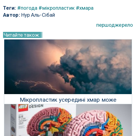
Теги:
#погода
#мікропластик
#хмара
Автор:
Нур Аль-Сібай
першоджерело
Читайте також:
Мікропластик усередині хмар може
змінювати глобальну погоду
20 Листопада 2023 р.