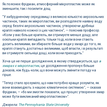
Як пояснює Фрідман, атмосферний мікропластик може як
зменшити, так і посилити дощ.
"У забрудненому середовищі з великою кількістю аерозольних
частинок, таких як мікропластик, ви розподіляєте наявну воду
серед безлічі аерозольних частинок, утворюючи дрібніші
краплі навколо кожної з цих частинок", — пояснив професор.
«Коли у вас більше крапель, ви отримуєте менше дощу, але
оскільки краплі випадають тільки тоді, коли вони стають
досить великими, ви збираєте більше води у хмарі до того, як
краплі стануть достатньо великими, щоб впасти, і в результаті
ви отримуєте сильніші дощі, коли вони приходять."
Хоча це не перше дослідження, в якому стверджується, що
в
хмарах є мікропластик
, це дослідження пропонує більше
доказів, ніж будь-коли, що вони можуть змінити погоду на
гірше.
"Тепер стало зрозуміло, що нам потрібно краще розуміти, як
вони взаємодіють з нашою кліматичною системою", — сказав
Фрідман, — «бо ми змогли показати, що процес утворення хмар
може бути викликаний мікропластиком»".
Джерела:
The Pennsylvania State University