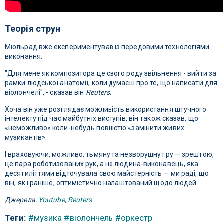
Теорія струн
Мюльрад вже експериментував із передовими технологіями
виконання.
"Для мене як композитора це свого роду звільнення - вийти за
рамки людської анатомії, коли думаєш про те, що написати для
віолончелі", - сказав він
Reuters
.
Хоча він уже розглядає можливість використання штучного
інтелекту під час майбутніх виступів, він також сказав, що
«неможливо» коли-небудь повністю «замінити живих
музикантів».
І враховуючи, можливо, тьмяну та незворушну гру — зрештою,
це пара роботизованих рук, а не людина-виконавець, яка
десятиліттями відточувала свою майстерність — ми раді, що
він, як і раніше, оптимістично налаштований щодо людей.
Джерела:
Youtube
,
Reuters
Теги:
#музика
#віолончель
#оркестр