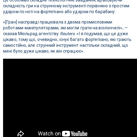
Це особливо складне технологічне завдання, враховуючи
складність гри на струнному інструменті порівняно з простим
ударом по ноті на фортепіано або ударом по барабану.
«[Гран] насправді працювала з двома промисловими
роботами-маніпуляторами, які могли грати на віолончелі», —
сказав Мюльрад агентству
Reuters
. «І я подумав, що це дуже
цікаво, тому що, очевидно, існує багато фортепіано, які грають
самостійно, але струнний інструмент настільки складний, що
мені було дуже цікаво, як він спрацює».