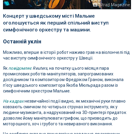
Strad Magazine
Концерт у шведському місті Мальме
оголошується як перший спільний виступ
симфонічного оркестру та машини.
Останній уклін
Можливо, вперше в історії робот наживо грав на віолончелі під
час виступу симфонічного оркестру у Швеції.
Як
повідомляє
Reuters
, на початку цього місяця пара
промислових роботів-маніпуляторів, запрограмованих
дослідником та композитором Фредріком Граном, виконала
п'єсу шведського композитора Якоба Мюльрада разом із
симфонічним оркестром Мальме.
На кадрах
незвичайної події видно, як механічні руки плавно
ковзають смичком по чотирьох струнах інструменту, як у
людини-музиканта, а надрукований на 3D-принтері придаток
дозволяє йому маніпулювати грифом, що призводить до
моторошного, хоч і грубого та невиразного виконання.