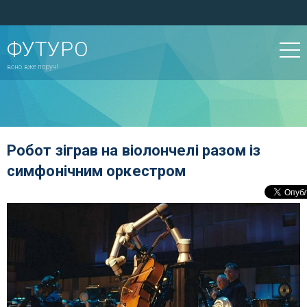
ФУТУРО
воно вже поруч!
Робот зіграв на віолончелі разом із
симфонічним оркестром