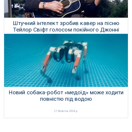
Штучний інтелект зробив кавер на пісню
Тейлор Свіфт голосом покійного Джонні
Кеша
02 Листопада 2023 р.
Новий собака-робот «медоїд» може ходити
повністю під водою
27 Жовтня 2024 р.