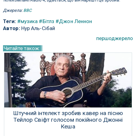
телекомпанії Radio 4, здається, що він нарешті це зробив.
Джерела:
BBC
Теги:
#музика
#Бітлз
#Джон Леннон
Автор:
Нур Аль-Сібай
першоджерело
Читайте також:
Штучний інтелект зробив кавер на пісню
Тейлор Свіфт голосом покійного Джонні
Кеша