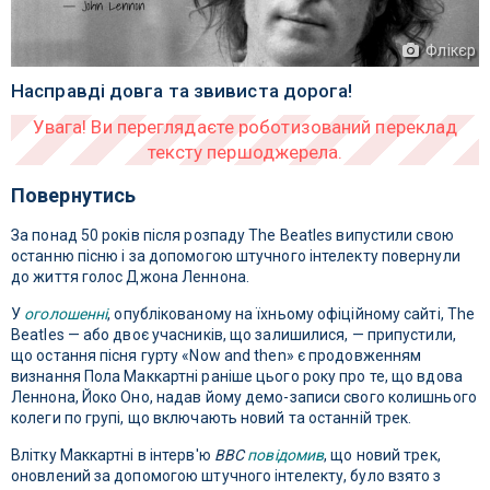
Флікєр
Насправді довга та звивиста дорога!
Повернутись
За понад 50 років після розпаду The Beatles випустили свою
останню пісню і за допомогою штучного інтелекту повернули
до життя голос Джона Леннона.
У
оголошенні
, опублікованому на їхньому офіційному сайті, The
Beatles — або двоє учасників, що залишилися, — припустили,
що остання пісня гурту «Now and then» є продовженням
визнання Пола Маккартні раніше цього року про те, що вдова
Леннона, Йоко Оно, надав йому демо-записи свого колишнього
колеги по групі, що включають новий та останній трек.
Влітку Маккартні в інтерв'ю
BBC
повідомив
, що новий трек,
оновлений за допомогою штучного інтелекту, було взято з