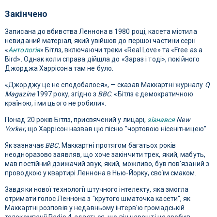
Закінчено
Записана до вбивства Леннона в 1980 році, касета містила
невиданий матеріал, який увійшов до першої частини серії
«
Антологія
» Бітлз, включаючи треки «Real Love» та «Free as a
Bird». Однак коли справа дійшла до «Зараз і тоді», покійного
Джорджа Харрісона там не було.
«Джорджу це не сподобалося», — сказав Маккартні журналу
Q
Magazine
1997 року, згідно з
BBC
. «Бітлз є демократичною
країною, і ми цього не робили».
Понад 20 років Бітлз, присвячений у лицарі,
зізнався
New
Yorker
, що Харрісон назвав цю пісню "чортовою нісенітницею".
Як зазначає
BBC
, Маккартні протягом багатьох років
неодноразово заявляв, що хоче закінчити трек, який, мабуть,
мав постійний дзижачий звук, який, можливо, був пов'язаний з
проводкою у квартирі Леннона в Нью-Йорку, своїм смаком.
Завдяки нової технології штучного інтелекту, яка змогла
отримати голос Леннона з "крутого шматочка касети", як
Маккартні розповів у недавньому інтерв'ю громадській