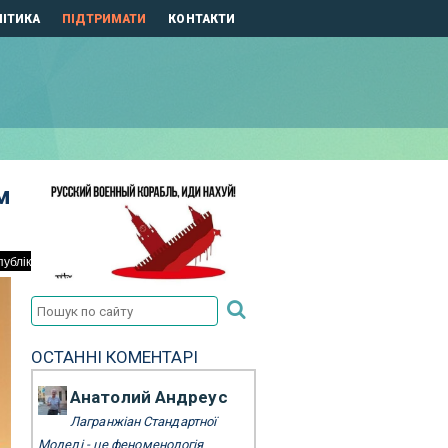
ІТИКА
ПІДТРИМАТИ
КОНТАКТИ
м
ОСТАННІ КОМЕНТАРІ
Анатолий Андреус
Лагранжіан Стандартної
Моделі - це феноменологія