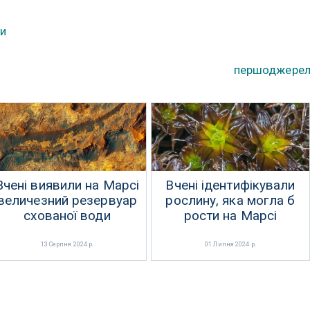
и
першоджере
Вчені виявили на Марсі
Вчені ідентифікували
величезний резервуар
рослину, яка могла б
схованої води
рости на Марсі
13 Серпня 2024 р.
01 Липня 2024 р.