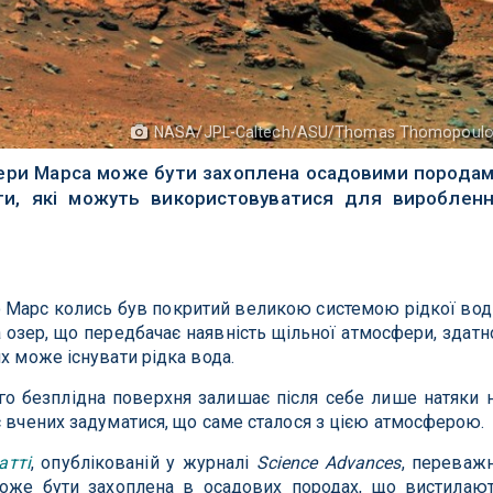
NASA/JPL-Caltech/ASU/Thomas Thomopoulo
ери Марса може бути захоплена осадовими порода
ти, які можуть використовуватися для вироблен
о Марс колись був покритий великою системою рідкої вод
а озер, що передбачає наявність щільної атмосфери, здатн
х може існувати рідка вода.
ого безплідна поверхня залишає після себе лише натяки 
є вчених задуматися, що саме сталося з цією атмосферою.
атті
, опублікованій у журналі
Science Advances
, переваж
оже бути захоплена в осадових породах, що вистилаю