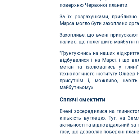
поверхню Червоної планети.
За їх розрахунками, приблизно
Марса могло бути захоплено орга
Захопливе, що вчені припускают
паливо, що полегшить майбутні по
"Грунтуючись на наших відкриття
відбувалися і на Марсі, і що в
метан та ізолюватись у глин
технологічного інституту Олівер
присутнім і, можливо, навіт
майбутньому».
Сплячі смектити
Вчені зосередилися на глинисто
кількість вуглецю. Тут, на Земл
активності та відповідальний за 
газу, що дозволяє поверхні плане