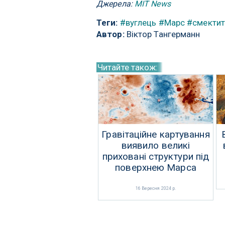
Джерела:
MIT News
Теги:
#вуглець
#Марс
#смектит
Автор:
Віктор Тангерманн
Читайте також:
Гравітаційне картування
виявило великі
приховані структури під
поверхнею Марса
16 Вересня 2024 р.