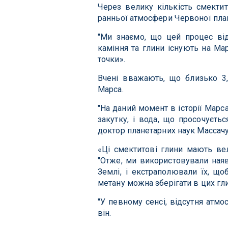
Через велику кількість смектит
ранньої атмосфери Червоної пла
"Ми знаємо, що цей процес від
каміння та глини існують на Мар
точки».
Вчені вважають, що близько 3,
Марса.
"На даний момент в історії Мар
закутку, і вода, що просочуєть
доктор планетарних наук Массач
«Ці смектитові глини мають вел
"Отже, ми використовували наявн
Землі, і екстраполювали їх, що
метану можна зберігати в цих гл
"У певному сенсі, відсутня атм
він.