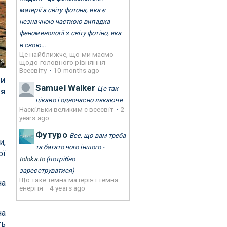
матерії з світу фотона, яка є
незначною часткою випадка
феноменології з світу фотіно, яка
в свою...
Це найближче, що ми маємо
s
щодо головного рівняння
Всесвіту
·
10 months ago
ми
Samuel Walker
Це так
ня
цікаво і одночасно лякаюче
Наскільки великим є всесвіт
·
2
years ago
Футуро
Все, що вам треба
и,
та багато чого іншого -
ої
toloka.to
(потрібно
зареєструватися)
Що таке темна матерія і темна
на
енергія
·
4 years ago
на
ть