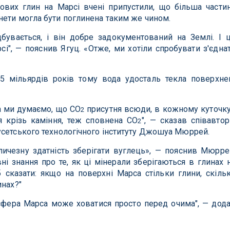
ових глин на Марсі вчені припустили, що більша части
нети могла бути поглинена таким же чином.
бувається, і він добре задокументований на Землі. І 
сі", — пояснив Ягуц. «Отже, ми хотіли спробувати з'єдна
5 мільярдів років тому вода удосталь текла поверхн
са ми думаємо, що CO
присутня всюди, в кожному куточку
2
ся крізь каміння, теж сповнена CO
", — сказав співавтор
2
усетського технологічного інституту Джошуа Мюррей.
ичезну здатність зберігати вуглець», — пояснив Мюрре
і знання про те, як ці мінерали зберігаються в глинах 
б сказати: якщо на поверхні Марса стільки глини, скіль
инах?"
осфера Марса може ховатися просто перед очима", — дод