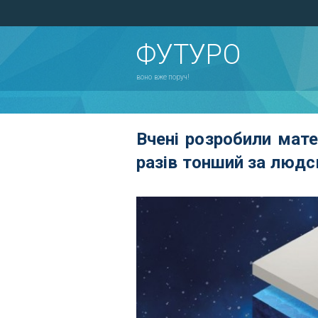
ФУТУРО
воно вже поруч!
Вчені розробили мате
разів тонший за людс