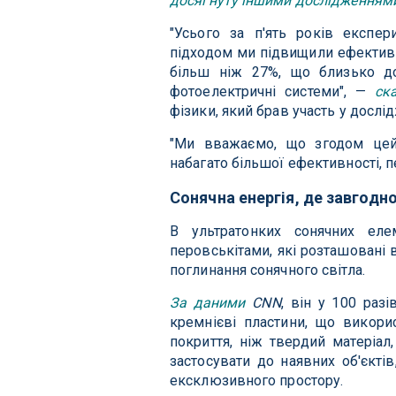
досягнуту іншими дослідженням
"Усього за п'ять років експе
підходом ми підвищили ефективн
більш ніж 27%, що близько до
фотоелектричні системи", —
ск
фізики, який брав участь у дослід
"Ми вважаємо, що згодом цей
набагато більшої ефективності, 
Сонячна енергія, де завгодн
В ультратонких сонячних елем
перовськітами, які розташовані 
поглинання сонячного світла.
За даними
CNN
, він у 100 раз
кремнієві пластини, що викори
покриття, ніж твердий матеріал
застосувати до наявних об'єктів
ексклюзивного простору.