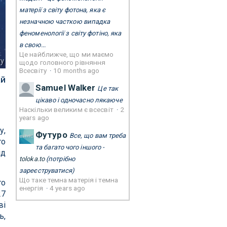
матерії з світу фотона, яка є
незначною часткою випадка
феноменології з світу фотіно, яка
в свою...
Це найближче, що ми маємо
ty
щодо головного рівняння
Всесвіту
·
10 months ago
ай
Samuel Walker
Це так
цікаво і одночасно лякаюче
Наскільки великим є всесвіт
·
2
years ago
у,
Футуро
Все, що вам треба
го
та багато чого іншого -
ід
toloka.to
(потрібно
зареєструватися)
Що таке темна матерія і темна
го
енергія
·
4 years ago
27
ві
ь,