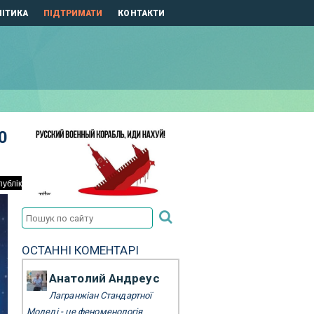
ІТИКА
ПІДТРИМАТИ
КОНТАКТИ
0
ОСТАННІ КОМЕНТАРІ
Анатолий Андреус
Лагранжіан Стандартної
Моделі - це феноменологія