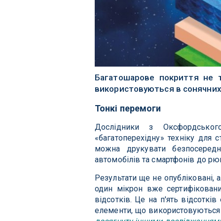
Багатошарове покриття не т
використовуються в сонячних 
Тонкі перемоги
Дослідники з Оксфордськог
«багатоперехідну» техніку для с
можна друкувати безпосередн
автомобілів та смартфонів до рю
Результати ще не опубліковані, 
один мікрон вже сертифіковани
відсотків. Це на п'ять відсоткі
елементи, що використовуються 