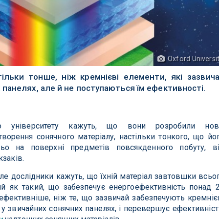
Oxford Universi
ільки тонше, ніж кремнієві елементи, які зазвич
панелях, але й не поступаються їм ефективності.
о університету кажуть, що вони розробили нов
творення сонячного матеріалу, настільки тонкого, що йо
ьо на поверхні предметів повсякденного побуту, в
кзаків.
але дослідники кажуть, що їхній матеріал завтовшки всьо
й як такий, що забезпечує енергоефективність понад 
в ефективніше, ніж те, що зазвичай забезпечують кремніє
у звичайних сонячних панелях, і перевершує ефективніст