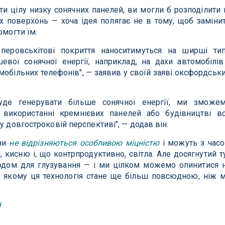
ати цілу низку сонячних панелей, ви могли б розподілити 
х поверхонь — хоча ідея полягає не в тому, щоб заміни
омогти їм.
перовськітові покриття наноситимуться на ширші ти
вої сонячної енергії, наприклад, на дахи автомобілів
і мобільних телефонів", — заявив у своїй заяві оксфордськ
де генерувати більше сонячної енергії, ми зможе
використанні кремнієвих панелей або будівництві в
у довгостроковій перспективі", — додав він.
они
не відрізняються особливою міцністю
і можуть з час
 кисню і, що контрпродуктивно, світла. Але досягнутий т
водом для глузування — і ми цілком можемо опинитися 
в якому ця технологія стане ще більш повсюдною, ніж 
d