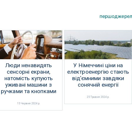
першоджере
Люди ненавидять
У Німеччині ціни на
сенсорні екрани,
електроенергію стають
натомість купують
від'ємними завдяки
уживані машини з
сонячній енергії
ручками та кнопками
25 Травня 2024 р.
15 Червня 2024 р.