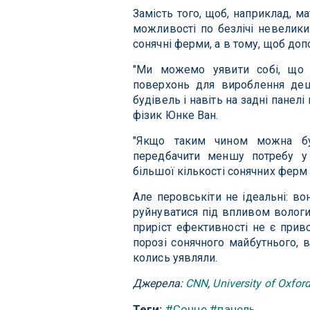
Замість того, щоб, наприклад, м
можливості по безлічі невелики
сонячні ферми, а в тому, щоб доп
"Ми можемо уявити собі, що 
поверхонь для вироблення деше
будівель і навіть на задні панел
фізик Юнке Ван.
"Якщо таким чином можна бу
передбачити меншу потребу у 
більшої кількості сонячних ферм 
Але перовськіти не ідеальні: в
руйнуватися під впливом вологи,
приріст ефективності не є при
порозі сонячного майбутнього, 
колись уявляли.
Джерела:
CNN
,
University of Oxfor
Теги:
#Сонце
#панель