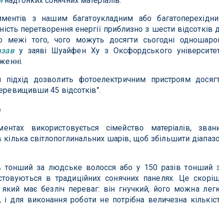
и
надтонких сонячних матеріалів.
риментів з нашим багатоукладним або багатоперехідн
ість перетворення енергії приблизно з шести відсотків 
 межі того, чого можуть досягти сьогодні одношаро
азав
у заяві Шуайфен Ху з Оксфордського університе
женні.
 підхід дозволить фотоелектричним пристроям досяг
перевищивши 45 відсотків".
о
ентах використовується сімейство матеріалів, зван
в кілька світлопоглинальних шарів, щоб збільшити діапаз
ів тонший за людське волосся або у 150 разів тонший 
стовуються в традиційних сонячних панелях. Це скорі
, який має безліч переваг: він гнучкий, його можна лег
, і для виконання роботи не потрібна величезна кількіс