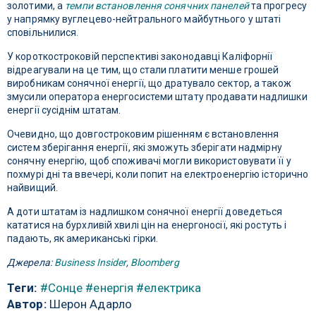
золотими, а
темпи встановлення сонячних панелей
та прогресу
у напрямку вуглецево-нейтрального майбутнього у штаті
сповільнилися.
У короткостроковій перспективі законодавці Каліфорнії
відреагували на це тим, що стали платити менше грошей
виробникам сонячної енергії, що дратувало сектор, а також
змусили оператора енергосистеми штату продавати надлишки
енергії сусіднім штатам.
Очевидно, що довгостроковим рішенням є встановлення
систем зберігання енергії, які зможуть зберігати надмірну
сонячну енергію, щоб споживачі могли використовувати її у
похмурі дні та ввечері, коли попит на електроенергію історично
найвищий.
А доти штатам із надлишком сонячної енергії доведеться
кататися на бурхливій хвилі цін на енергоносії, які ростуть і
падають, як американські гірки.
Джерела:
Business Insider
,
Bloomberg
Теги:
#Сонце
#енергія
#електрика
Автор:
Шерон Адарло