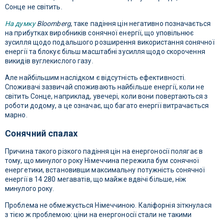
Сонце не світить.
На думку
Bloomberg
, таке падіння цін негативно позначається
на прибутках виробників сонячної енергії, що уповільнює
зусилля щодо подальшого розширення використання сонячної
енергії та блокує більш масштабні зусилля щодо скорочення
викидів вуглекислого газу.
Але найбільшим наслідком є ​​відсутність ефективності.
Споживачі зазвичай споживають найбільше енергії, коли не
світить Сонце, наприклад, увечері, коли вони повертаються з
роботи додому, а це означає, що багато енергії витрачається
марно.
Сонячний спалах
Причина такого різкого падіння цін на енергоносії полягає в
тому, що минулого року Німеччина пережила бум сонячної
енергетики, встановивши максимальну потужність сонячної
енергії в 14 280 мегаватів, що майже вдвічі більше, ніж
минулого року.
Проблема не обмежується Німеччиною. Каліфорнія зіткнулася
з тією ж проблемою: ціни на енергоносії стали не такими