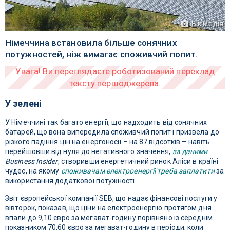
Вікімедія
Німеччина встановила більше сонячних
потужностей, ніж вимагає споживчий попит.
У зелені
У Німеччині так багато енергії, що надходить від сонячних
батарей, що вона випередила споживчий попит і призвела до
різкого падіння цін на енергоносії – на 87 відсотків – навіть
перейшовши від нуля до негативного значення,
за даними
Business Insider
, створивши енергетичний ринок Аліси в країні
чудес, на якому
споживачам електроенергії треба заплатити
за
використання додаткової потужності.
Звіт європейської компанії SEB, що надає фінансові послуги у
вівторок, показав, що ціни на електроенергію протягом дня
впали до 9,10 євро за мегават-годину порівняно із середнім
показником 70,60 євро за мегават-годину в періоди, коли