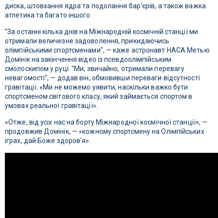
диска, штовхання ядра та подолання бар'єрів, а також важка
атлетика та багато іншого.
"За останні кілька днів на Міжнародній космічній станції ми
отримали величезне задоволення, прикидаючись
олімпійськими спортсменами", — каже астронавт НАСА Метью
Домінік на закінчення відео із псевдоолімпійським
смолоскипом у руці. "Ми, звичайно, отримали перевагу
невагомості", — додав він, обмовивши переваги відсутності
гравітації. «Ми не можемо уявити, наскільки важко бути
спортсменом світового класу, який займається спортом в
умовах реальної гравітації».
«Отже, від усіх нас на борту Міжнародної космічної станції», —
продовжив Домінік, — «кожному спортсмену на Олімпійських
іграх, дай Боже здоров'я».