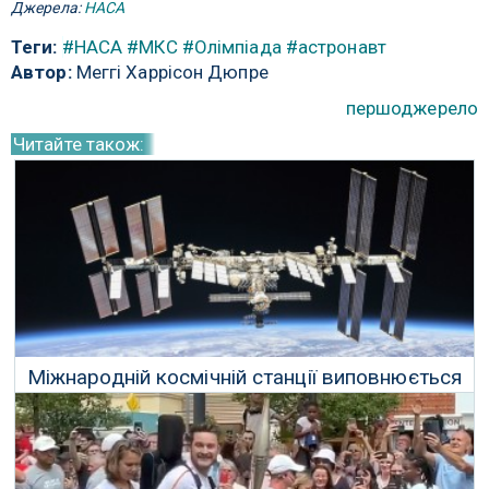
Джерела:
НАСА
Теги:
#НАСА
#МКС
#Олімпіада
#астронавт
Автор:
Меггі Харрісон Дюпре
першоджерело
Читайте також:
Міжнародній космічній станції виповнюється
25 років, якраз вчасно, щоб померти
08 Грудня 2023 р.