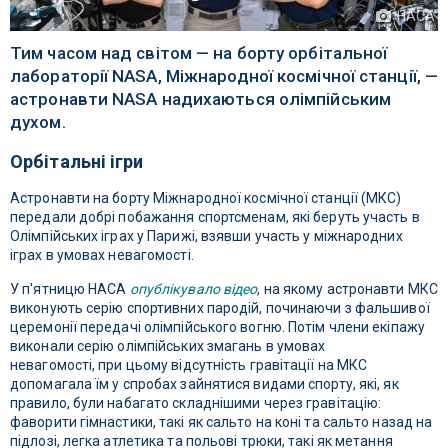
НАСА
Тим часом над світом — на борту орбітальної
лабораторії NASA, Міжнародної космічної станції, —
астронавти NASA надихаються олімпійським
духом.
Орбітальні ігри
Астронавти на борту Міжнародної космічної станції (МКС)
передали добрі побажання спортсменам, які беруть участь в
Олімпійських іграх у Парижі, взявши участь у міжнародних
іграх в умовах невагомості.
У п'ятницю НАСА
опублікувало відео
, на якому астронавти МКС
виконують серію спортивних пародій, починаючи з фальшивої
церемонії передачі олімпійського вогню. Потім члени екіпажу
виконали серію олімпійських змагань в умовах
невагомості, при цьому відсутність гравітації на МКС
допомагала їм у спробах зайнятися видами спорту, які, як
правило, були набагато складнішими через гравітацію:
фаворити гімнастики, такі як сальто на коні та сальто назад на
підлозі, легка атлетика та польові трюки, такі як метання