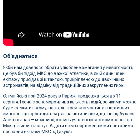
Об'єднатися
Якби нам довелося обрати улюблене змагання у невагомості,
це був би підхід МКС до важкої атлетики, в якій один член
екіпажу присідає зі штангою, прикріпленою до двох інших
астронавтів, на відміну від традиційних закруглених гирь.
Олімпійські ігри 2024 року в Парижі продовжаться до 11
серпня. І хоча є запаморочлива кількість подій, за якими можна
буде стежити з дому, на жаль, космічна частина спортивних
змагань, що проводяться раз на чотири роки, ще не відбулася.
Але хто знає — можливо, колись уявлені людством колонії на
Місяці з'являться тут. А доти всім спортсменам ми повторимо
послання екіпажу МКС: «Дякую!»