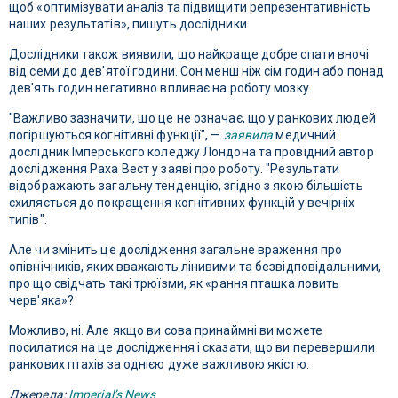
щоб «оптимізувати аналіз та підвищити репрезентативність
наших результатів», пишуть дослідники.
Дослідники також виявили, що найкраще добре спати вночі
від семи до дев'ятої години. Сон менш ніж сім годин або понад
дев'ять годин негативно впливає на роботу мозку.
"Важливо зазначити, що це не означає, що у ранкових людей
погіршуються когнітивні функції", —
заявила
медичний
дослідник Імперського коледжу Лондона та провідний автор
дослідження Раха Вест у заяві про роботу. "Результати
відображають загальну тенденцію, згідно з якою більшість
схиляється до покращення когнітивних функцій у вечірніх
типів".
Але чи змінить це дослідження загальне враження про
опівнічників, яких вважають лінивими та безвідповідальними,
про що свідчать такі трюїзми, як «рання пташка ловить
черв'яка»?
Можливо, ні. Але якщо ви сова принаймні ви можете
посилатися на це дослідження і сказати, що ви перевершили
ранкових птахів за однією дуже важливою якістю.
Джерела:
Imperial’s News