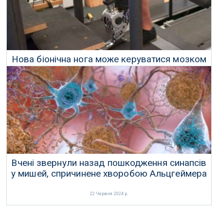
Нова біонічна нога може керуватися мозком
власника
02 Липня 2024 р.
Вчені звернули назад пошкодження синапсів
у мишей, спричинене хворобою Альцгеймера
22 Червня 2024 р.