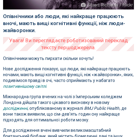
Stuart Richards / Flickr
Опівнічники або люди, які найкраще працюють
вночі, мають вищі когнітивні функції, ніж люди-
жайворонки.
Опівнічники можуть пирхати скільки хочуть!
Нове дослідження показує, що люди, які найкраще працюють
ночами, мають вищі когнітивні функції, ніж «жайворонки», яких,
подивімося правді в очі, часто сприймають у набагато
позитивнішому світлі
.
Міжнародна група вчених на чолі з Імперським коледжем
Лондона дійшла такого цікавого висновку в новому
дослідженні
, опублікованому в журналі
BMJ Public Health
, де
вони також виявили, що сім-дев'ять годин сну найкраще
підходять для оптимальної роботи мозку.
Для дослідження вчені вивчили великомасштабний
британський біобанк, який містить біомедичні дані та іншу