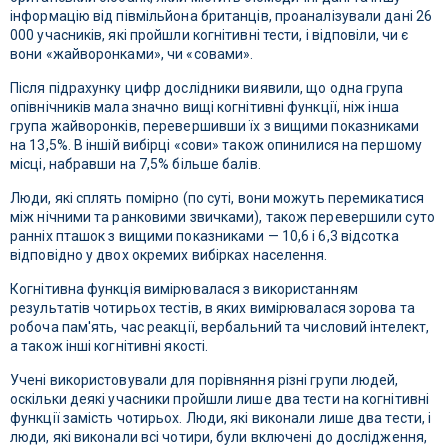
інформацію від півмільйона британців, проаналізували дані 26
000 учасників, які пройшли когнітивні тести, і відповіли, чи є
вони «жайворонками», чи «совами».
Після підрахунку цифр дослідники виявили, що одна група
опівнічників мала значно вищі когнітивні функції, ніж інша
група жайворонків, перевершивши їх з вищими показниками
на 13,5%. В іншій вибірці «сови» також опинилися на першому
місці, набравши на 7,5% більше балів.
Люди, які сплять помірно (по суті, вони можуть перемикатися
між нічними та ранковими звичками), також перевершили суто
ранніх пташок з вищими показниками — 10,6 і 6,3 відсотка
відповідно у двох окремих вибірках населення.
Когнітивна функція вимірювалася з використанням
результатів чотирьох тестів, в яких вимірювалася зорова та
робоча пам'ять, час реакції, вербальний та числовий інтелект,
а також інші когнітивні якості.
Учені використовували для порівняння різні групи людей,
оскільки деякі учасники пройшли лише два тести на когнітивні
функції замість чотирьох. Люди, які виконали лише два тести, і
люди, які виконали всі чотири, були включені до дослідження,