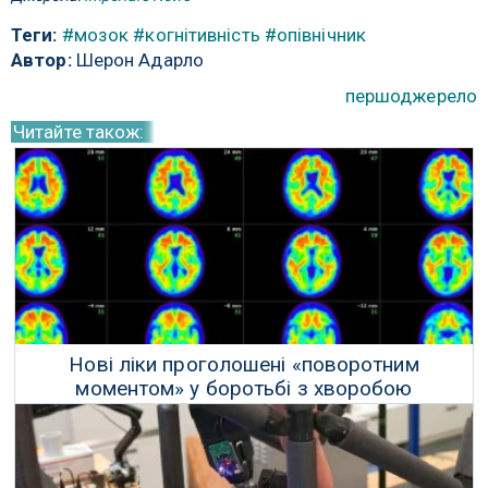
Теги:
#мозок
#когнітивність
#опівнічник
Автор:
Шерон Адарло
першоджерело
Читайте також:
Нові ліки проголошені «поворотним
моментом» у боротьбі з хворобою
Альцгеймера
19 Липня 2023 р.