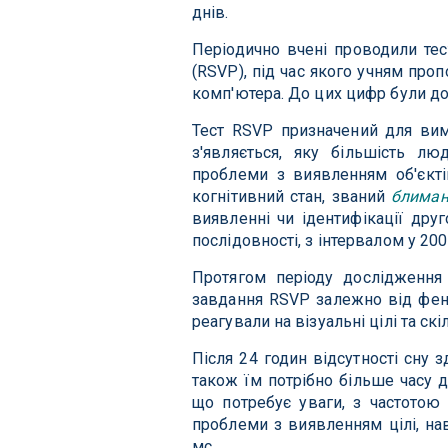
днів.
Періодично вчені проводили тес
(RSVP), під час якого учням проп
комп'ютера. До цих цифр були дом
Тест RSVP призначений для вим
з'являється, яку більшість 
проблеми з виявленням об'єкті
когнітивний стан, званий
блиман
виявленні чи ідентифікації друг
послідовності, з інтервалом у 20
Протягом періоду дослідження 
завдання RSVP залежно від фено
реагували на візуальні цілі та ск
Після 24 годин відсутності сну з
також їм потрібно більше часу 
що потребує уваги, з частотою
проблеми з виявленням цілі, на
мс.