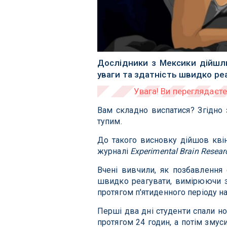
Дослідники з Мексики дійшл
уваги та здатність швидко ре
Вам складно виспатися? Згідно
тупим.
До такого висновку дійшов кві
журналі
Experimental Brain Resear
Вчені вивчили, як позбавлення
швидко реагувати, вимірюючи зд
протягом п'ятиденного періоду на
Перші два дні студенти спали но
протягом 24 годин, а потім змус