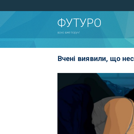
ФУТУРО
воно вже поруч!
Вчені виявили, що нес