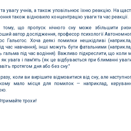
ь та увагу учнів, а також уповільнює їхню реакцію. На щаст
оння також відновило концентрацію уваги та час реакції.
в тому, що пропуск нічного сну може збільшити риз
ерший автор дослідження, професор психології Автономно
ос Гальєгос. Хоча деякі помилки нешкідливі (наприкла
д час навчання), інші можуть бути фатальними (наприкла
ь гальма під час водіння). Важливо підкреслити, що коли 
 як увага і пам'ять (як це відбувається при блиманні уваги
віть протягом дня або без сну."
разу, коли ви вирішите відмовитися від сну, але наступно
якому мало місця для помилок — наприклад, керуван
ою.
Отримайте трохи!