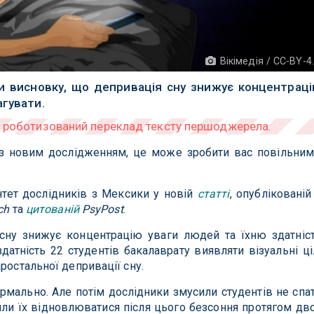
Вікімедія / CC-BY-4
и висновку, що депривація сну знижує концентрац
агувати.
 з новим дослідженням, це може зробити вас повільним
нтет дослідників з Мексики у новій
статті
, опублікованій
ch
та
цитованій
PsyPost
.
 сну знижує концентрацію уваги людей та їхню здатніс
атність 22 студентів бакалаврату виявляти візуальні ці
ростальної депривації сну.
рмально. Але потім дослідники змусили студентів не спа
или їх відновлюватися після цього безсоння протягом дв