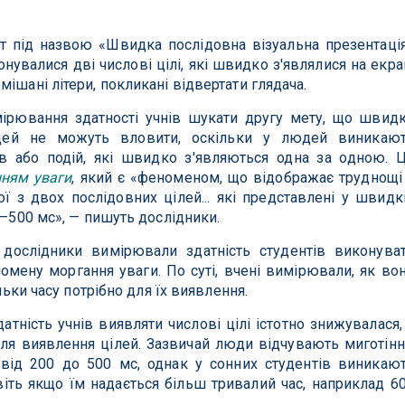
т під назвою «Швидка послідовна візуальна презентаці
онувалися дві числові цілі, які швидко з'являлися на екра
ішані літери, покликані відвертати глядача.
ірювання здатності учнів шукати другу мету, що швид
людей не можуть вловити, оскільки у людей виникаю
в або подій, які швидко з'являються одна за одною. 
ням уваги
, який є «феноменом, що відображає труднощі
ої з двох послідовних цілей... які представлені у швидк
0–500 мс», — пишуть дослідники.
дослідники вимірювали здатність студентів виконува
мену моргання уваги. По суті, вчені вимірювали, як во
ільки часу потрібно для їх виявлення.
датність учнів виявляти числові цілі істотно знижувалася,
для виявлення цілей. Зазвичай люди відчувають миготінн
 від 200 до 500 мс, однак у сонних студентів виникаю
віть якщо їм надається більш тривалий час, наприклад 6