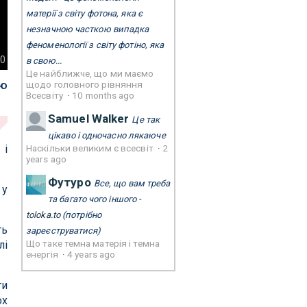
матерії з світу фотона, яка є
незначною часткою випадка
феноменології з світу фотіно, яка
.0
в свою...
Це найближче, що ми маємо
ію
щодо головного рівняння
Всесвіту
·
10 months ago
Samuel Walker
Це так
цікаво і одночасно лякаюче
Наскільки великим є всесвіт
·
2
 і
years ago
Футуро
Все, що вам треба
 у
та багато чого іншого -
toloka.to
(потрібно
ть
зареєструватися)
Що таке темна матерія і темна
лі
енергія
·
4 years ago
ти
ох