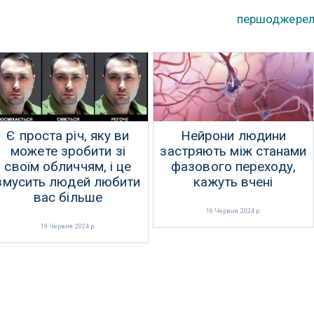
першоджере
Є проста річ, яку ви
Нейрони людини
можете зробити зі
застряють між станами
своїм обличчям, і це
фазового переходу,
змусить людей любити
кажуть вчені
вас більше
16 Червня 2024 р.
19 Червня 2024 р.