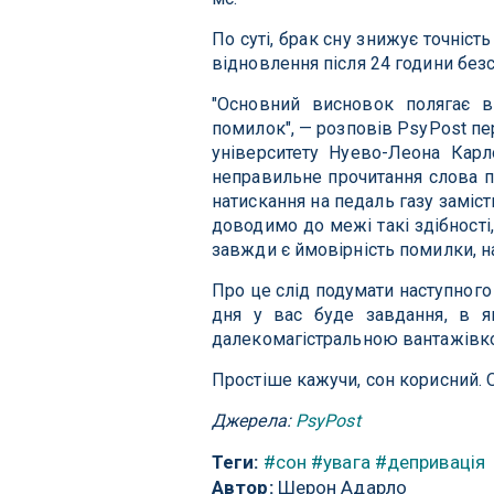
По суті, брак сну знижує точніст
відновлення після 24 години безс
"Основний висновок полягає 
помилок", — розповів PsyPost п
університету Нуево-Леона Карл
неправильне прочитання слова пі
натискання на педаль газу заміст
доводимо до межі такі здібності,
завжди є ймовірність помилки, на
Про це слід подумати наступного 
дня у вас буде завдання, в 
далекомагістральною вантажівк
Простіше кажучи, сон корисний. 
Джерела:
PsyPost
Теги:
#сон
#увага
#депривація
Автор:
Шерон Адарло