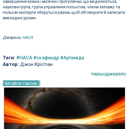
завершення кожної місячної прогулянки, що моделюється,
наукова група, група управління польотом, члени екіпажу та
польові експерти зберуться разом, щоб обговорити й записати
викладені уроки».
Джерела:
НАСА
Теги:
#НАСА
#скафандр
#Артеміда
Автор:
Джон Крістіан
першоджерело
Читайте також: