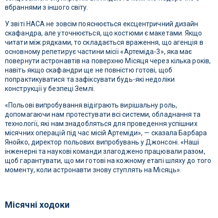
вбраннями з іншого світу.
У звіті НАСА не зовсім пояснюється ексцентричний дизайн
скафандра, але уточнюється, що костюми є макетами. Якщо
читати між рядками, то складається враження, що агенція в
основному репетирує частини місії «Артеміда-3», яка має
повернути астронавтів на поверхню Місяця через кілька років,
навіть якщо скафандри ще не повністю готові, щоб
попрактикуватися та зафіксувати будь-які недоліки
конструкції у безпеці Землі.
«Польові випробування відіграють вирішальну роль,
допомагаючи нам протестувати всі системи, обладнання та
технології, які нам знадобляться для проведення успішних
місячних операцій під час місій Артеміди», — сказала Барбара
Янойко, директор польових випробувань у Джонсоні. «Наші
інженерні та наукові команди злагоджено працювали разом,
щоб гарантувати, що ми готові на кожному етапі шляху до того
моменту, коли астронавти знову ступлять на Місяць».
Місячні ходоки