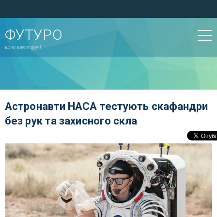
ФУТУРО
воно вже поруч!
Астронавти НАСА тестують скафандри
без рук та захисного скла