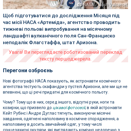
NASA / Josh Valcarcel
Щоб підготуватися до дослідження Місяця під
час місії НАСА «Артеміда», агентство проводить
тижневі польові випробування на місячному
ландшафті вулканічного поля Сан-Франциско
неподалік Флагстаффа, штат Аризона.
Перегони озброєнь
Нові фотографії НАСА показують, як астронавти космічного
агентства тестують скафандри у пустелі Аризони, але ми ще не
впевнені, що ці речі придатні для космічного польоту.
Чому? Тому що в них, серед іншого, відсутні руки, ноги та
козирки, що призвело до
цікавої фотосесії
, в якій астронавти
Кейт Рубінс і Андре Дуглас тягнуть, виконуючи місячні
завдання, одягнені наполовину в космічне спорядження, а
наполовину в досить звичайний одяг, у тому числі
сонцезахисні окуляри, які виглядають комічно недоречно з