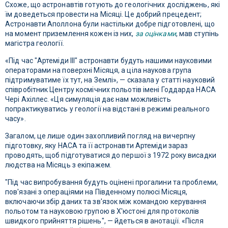
Схоже, що астронавтів готують до геологічних досліджень, які
їм доведеться провести на Місяці. Це добрий прецедент;
Астронавти Аполлона були настільки добре підготовлені, що
на момент приземлення кожен із них,
за оцінками
, мав ступінь
магістра геології.
«Під час "Артеміди III" астронавти будуть нашими науковими
операторами на поверхні Місяця, а ціла наукова група
підтримуватиме їх тут, на Землі», — сказала у статті науковий
співробітник Центру космічних польотів імені Годдарда НАСА
Чері Ахіллес. «Ця симуляція дає нам можливість
попрактикуватись у геології на відстані в режимі реального
часу».
Загалом, це лише один захопливий погляд на вичерпну
підготовку, яку НАСА та її астронавти Артеміди зараз
проводять, щоб підготуватися до першої з 1972 року висадки
людства на Місяць з екіпажем.
"Під час випробування будуть оцінені прогалини та проблеми,
пов'язані з операціями на Південному полюсі Місяця,
включаючи збір даних та зв'язок між командою керування
польотом та науковою групою в Х'юстоні для протоколів
швидкого прийняття рішень", — йдеться в анотації. «Після