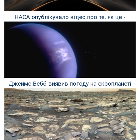
НАСА опублікувало відео про те, як це -
впасти в чорну діру
08 Травня 2024 р.
Джеймс Вебб виявив погоду на екзопланеті
на відстані 280 світлових років від нас
05 Травня 2024 р.