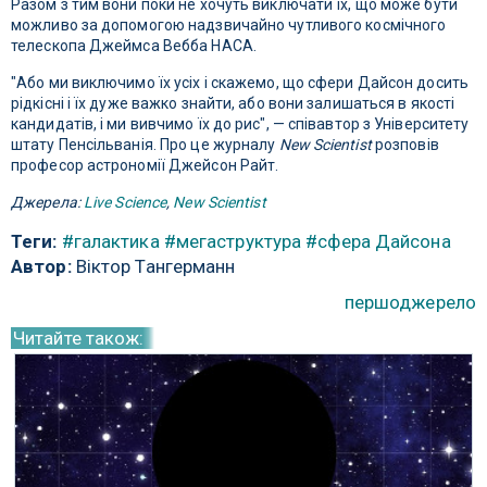
Разом з тим вони поки не хочуть виключати їх, що може бути
можливо за допомогою надзвичайно чутливого космічного
телескопа Джеймса Вебба НАСА.
"Або ми виключимо їх усіх і скажемо, що сфери Дайсон досить
рідкісні і їх дуже важко знайти, або вони залишаться в якості
кандидатів, і ми вивчимо їх до рис", — співавтор з Університету
штату Пенсільванія. Про це журналу
New Scientist
розповів
професор астрономії Джейсон Райт.
Джерела:
Live Science
,
New Scientist
Теги:
#галактика
#мегаструктура
#сфера Дайсона
Автор:
Віктор Тангерманн
першоджерело
Читайте також: