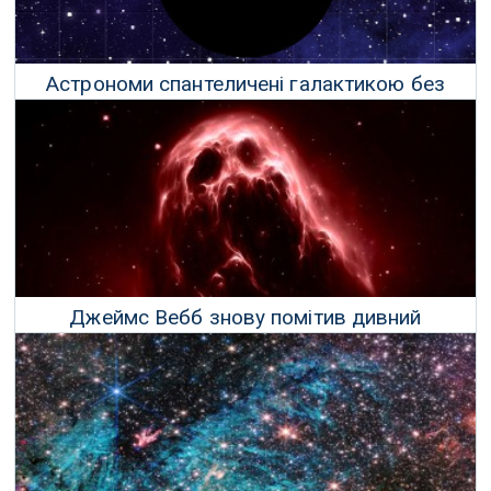
Астрономи спантеличені галактикою без
зірок
14 Січня 2024 р.
Джеймс Вебб знову помітив дивний
«примарний» об'єкт
05 Грудня 2023 р.