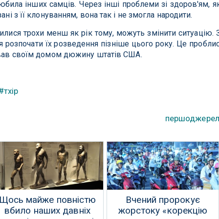
юбила інших самців. Через інші проблеми зі здоров'ям, як
ані з її клонуванням, вона так і не змогла народити.
дилися трохи менш як рік тому, можуть змінити ситуацію. 
ся розпочати їх розведення пізніше цього року. Це пробли
зивав своїм домом дюжину штатів США.
#тхір
першоджере
Щось майже повністю
Вчений пророкує
вбило наших давніх
жорстоку «корекцію