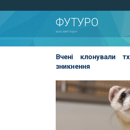
ФУТУРО
воно вже поруч!
Вчені клонували т
зникнення