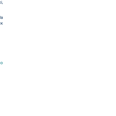
і,
За
ск
ло