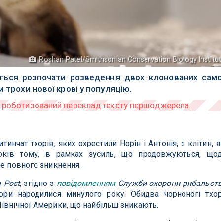
Roshan Patel/Smithsonian Conservation Biology Institu
ться розпочати розведення двох клонованих сам
и трохи нової крові у популяцію.
инчат тхорів, яких охрестили Норін і Антонія, з клітин, я
ків тому, в рамках зусиль, що продовжуються, що
же повного зникнення.
 Post
, згідно з
повідомленням
Служби охорони рибальст
хори народилися минулого року. Обидва чорноногі тхо
івнічної Америки, що найбільш зникають.