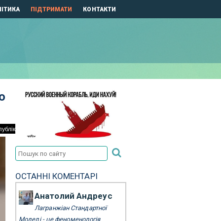
ІТИКА
ПІДТРИМАТИ
КОНТАКТИ
ю
ОСТАННІ КОМЕНТАРІ
Анатолий Андреус
Лагранжіан Стандартної
Моделі - це феноменологія