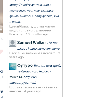
матерії з світу фотона, яка є
незначною часткою випадка
феноменології з світу фотіно, яка
в свою...
Це найближче, що ми маємо
te
щодо головного рівняння
Всесвіту
·
10 months ago
ок
Samuel Walker
Це так
цікаво і одночасно лякаюче
Наскільки великим є всесвіт
·
2
years ago
Футуро
Все, що вам треба
кі
та багато чого іншого -
до
toloka.to
(потрібно
зареєструватися)
Що таке темна матерія і темна
ва
енергія
·
4 years ago
ри