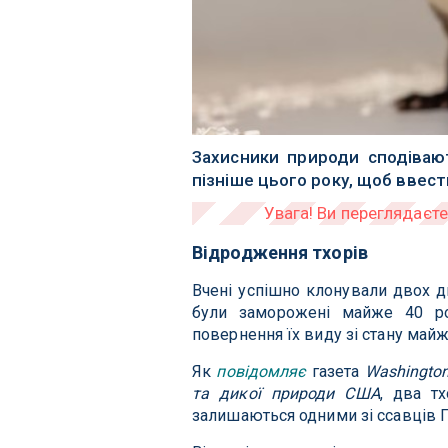
Захисники природи сподіваю
пізніше цього року, щоб ввест
Відродження тхорів
Вчені успішно клонували двох дит
були заморожені майже 40 ро
повернення їх виду зі стану май
Як
повідомляє
газета
Washington
та дикої природи США
, два т
залишаються одними зі ссавців П