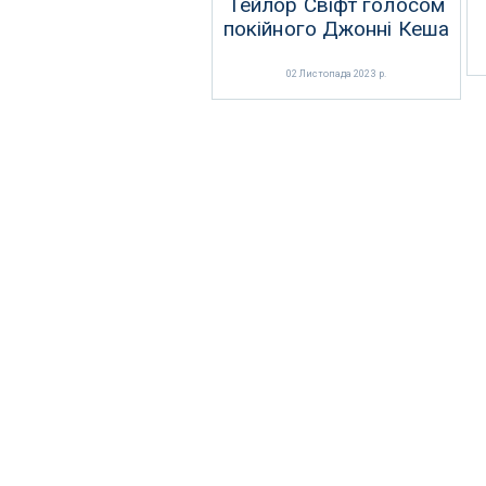
Тейлор Свіфт голосом
покійного Джонні Кеша
02 Листопада 2023 р.