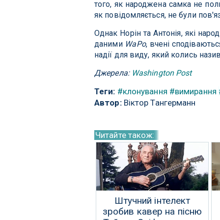
того, як народжена самка не пол
як повідомляється, не були пов'яз
Однак Норін та Антонія, які наро
даними
WaPo
, вчені сподівають
надії для виду, який колись на
Джерела:
Washington Post
Теги:
#клонування
#вимирання
Автор:
Віктор Тангерманн
Читайте також:
Штучний інтелект
зробив кавер на пісню