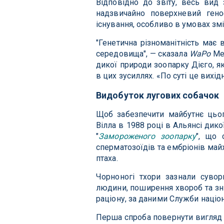
Відповідно до звіту, весь вид
надзвичайно поверхневий гено
існування, особливо в умовах змі
"Генетична різноманітність має
середовища", — сказала
WaPo
Мег
дикої природи зоопарку Дієго, 
в цих зусиллях. «По суті це вихі
Видобуток лугових собачок
Щоб забезпечити майбутнє цього
Вілла в 1988 році в Альянсі дик
"
Замороженого зоопарку
", що 
сперматозоїдів та ембріонів ма
птаха.
Чорноногі тхори зазнали сувор
людини, поширення хвороб та зн
раціону, за даними Служби націо
Перша спроба повернути вигляд з