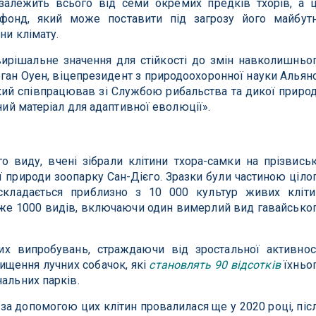
 залежить всього від семи окремих предків тхорів, а 
фонд, який може поставити під загрозу його майбут
ни клімату.
 вирішальне значення для стійкості до змін навколишньо
ан Оуен, віцепрезидент з природоохоронної науки Альян
який співпрацював зі Службою рибальства та дикої приро
дний матеріал для адаптивної еволюції».
 виду, вчені зібрали клітини тхора-самки на прізвись
ої природи зоопарку Сан-Дієго. Зразки були частиною ціло
складається приблизно з 10 000 культур живих кліти
йже 1000 видів, включаючи один вимерлий вид гавайсько
их випробувань, страждаючи від зростальної активнос
ищення лучних собачок, які
становлять 90 відсотків
їхньо
нальних парків.
а допомогою цих клітин провалилася ще у 2020 році, піс