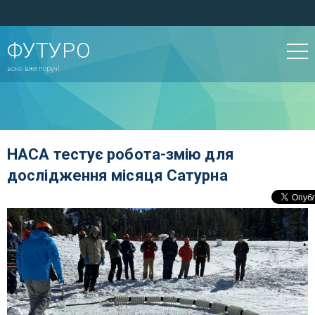
ФУТУРО
воно вже поруч!
НАСА тестує робота-змію для
дослідження місяця Сатурна