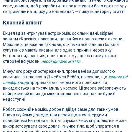
"Ми використовували льодовики як аналог земного крижаного
середовища, щоб розробити та протестувати його архітектуру
як трамплін на шляху до Енцелада", — пишуть автори у статті.
Класний клієнт
Енцелад заінтригував астрономів, оскільки дані, зібрані
зондом «Кассіні», показали, що під його поверхнею є океани.
Можливо, це вже не так нове, оскільки все більше і більше
супутників мають океани, але одна з причин, через яку
Енцелад виділяється, полягає в тому, що на ньому також
створені всі умови,
необхідні для життя
.
Минулого року спостереження, проведені за допомогою
космічного телескопа Джеймса Вебба, показали, що
величезні
шлейфи води
прориваються через його поверхню та
викидаються на тисячі миль у космос. Ці жерла забезпечують
найпряміший шлях до місячних океанів, які інакше були б
недоступні.
Робот, схожий на змію, добре підійде саме для таких умов.
Спочатку йому доведеться переміщатися твердими
поверхнями Енцелада. Потім, спускаючись спіраллю, він може
використовувати своє довге і гнучке тіло, щоб упиратися в
стінки вентиляційних отворів, щоб протистояти потоку води.