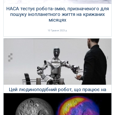
НАСА тестує робота-змію, призначеного для
пошуку інопланетного життя на крижаних
місяцях
10 Травня 2023 р.
Цей людиноподібний робот, що працює на
OpenAI, майже лякає
15 Березня 2024 р.