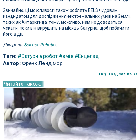
Звичайно, ці можливості також роблять EELS чудовим
кандидатом для дослідження екстремальних умов на Землі,
таких як Антарктида, тому, можливо, нам не доведеться
чекати, поки він вирушить на місяць Сатурна, щоб побачити
його в дії.
Джерела:
Science Robotics
Теги:
#Сатурн
#робот
#змія
#Енцелад
Автор:
Френк Лендімор
першоджерело
Читайте також: