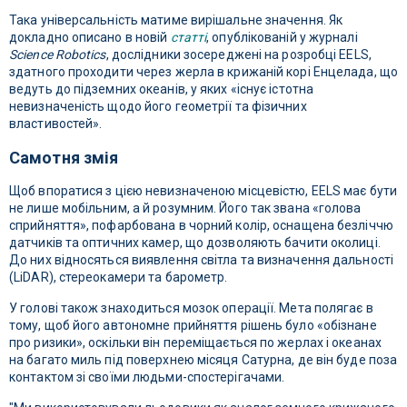
Така універсальність матиме вирішальне значення. Як
докладно описано в новій
статті
, опублікованій у журналі
Science Robotics
, дослідники зосереджені на розробці EELS,
здатного проходити через жерла в крижаній корі Енцелада, що
ведуть до підземних океанів, у яких «існує істотна
невизначеність щодо його геометрії та фізичних
властивостей».
Самотня змія
Щоб впоратися з цією невизначеною місцевістю, EELS має бути
не лише мобільним, а й розумним. Його так звана «голова
сприйняття», пофарбована в чорний колір, оснащена безліччю
датчиків та оптичних камер, що дозволяють бачити околиці.
До них відносяться виявлення світла та визначення дальності
(LiDAR), стереокамери та барометр.
У голові також знаходиться мозок операції. Мета полягає в
тому, щоб його автономне прийняття рішень було «обізнане
про ризики», оскільки він переміщається по жерлах і океанах
на багато миль під поверхнею місяця Сатурна, де він буде поза
контактом зі своїми людьми-спостерігачами.