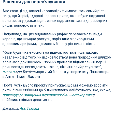
Рішення для перев'язування
Але хоча ці відновлені коралові рифи мають той самий ріст і
силу, що й зрілі, здорові коралові рифи, які не були порушені,
вони все ж у деяких відносинах відрізняються від природних
рифів, пояснюють вчені.
Наприклад, на цих відновлених рифах переважають види
коралів, що швидко ростуть, порівняно з природними
здоровими рифами, що мають більшу різноманітність.
"Коли будь-яка екосистема відновлюється після шкоди,
незалежно від того, чи відновлюється вона природним шляхом
або внаслідок якихось штучних процесів відновлення, перші
роки завжди виглядають інакше, ніж кінцевий результат", —
сказав
Арс Техніка
морський біолог з університету Ланкастера
в Англії Тімоті Ламонт.
Проте, успіх цього проєкту припускає, що ми можемо зробити
рифи більш стійкими до більш теплого майбутнього, яке, схоже,
призведе до знищення переважної більшості коралів
у
найближчі кілька десятиліть.
Джерела:
Арс Техніка