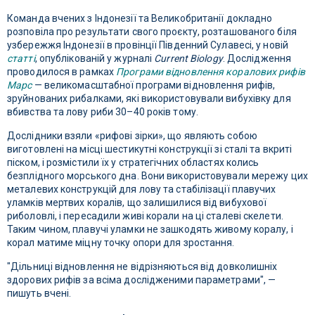
Команда вчених з Індонезії та Великобританії докладно
розповіла про результати свого проєкту, розташованого біля
узбережжя Індонезії в провінції Південний Сулавесі, у новій
статті
, опублікованій у журналі
Current Biology
. Дослідження
проводилося в рамках
Програми відновлення коралових рифів
Марс
— великомасштабної програми відновлення рифів,
зруйнованих рибалками, які використовували вибухівку для
вбивства та лову риби 30–40 років тому.
Дослідники взяли «рифові зірки», що являють собою
виготовлені на місці шестикутні конструкції зі сталі та вкриті
піском, і розмістили їх у стратегічних областях колись
безплідного морського дна. Вони використовували мережу цих
металевих конструкцій для лову та стабілізації плавучих
уламків мертвих коралів, що залишилися від вибухової
риболовлі, і пересадили живі корали на ці сталеві скелети.
Таким чином, плавучі уламки не зашкодять живому коралу, і
корал матиме міцну точку опори для зростання.
"Дільниці відновлення не відрізняються від довколишніх
здорових рифів за всіма дослідженими параметрами", —
пишуть вчені.