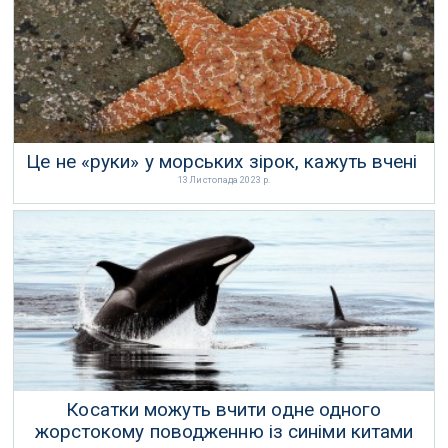
Це не «руки» у морських зірок, кажуть вчені
13 Листопада 2023 р.
Косатки можуть вчити одне одного
жорстокому поводженню із синіми китами