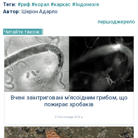
Теги:
#риф
#корал
#каркас
#Індонезія
Автор:
Шерон Адарло
першоджерело
Читайте також:
Вчені заінтриговані м'ясоїдним грибом, що
пожирає хробаків
27 Листопада 2023 р.