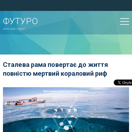
ФУТУРО
воно вже поруч!
Сталева рама повертає до життя
повністю мертвий кораловий риф