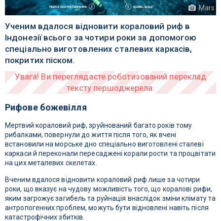
Mars
Ученим вдалося відновити кораловий риф в
Індонезії всього за чотири роки за допомогою
спеціально виготовлених сталевих каркасів,
покритих піском.
Рифове божевілля
Мертвий кораловий риф, зруйнований багато років тому
рибалками, повернули до життя після того, як вчені
встановили на морське дно спеціально виготовлені сталеві
каркаси й переконали пересаджені корали рости та процвітати
на цих металевих скелетах.
Вченим вдалося відновити кораловий риф лише за чотири
роки, що вказує на чудову можливість того, що коралові рифи,
яким загрожує загибель та руйнація внаслідок зміни клімату та
антропогенних проблем, можуть бути відновлені навіть після
катастрофічних збитків.