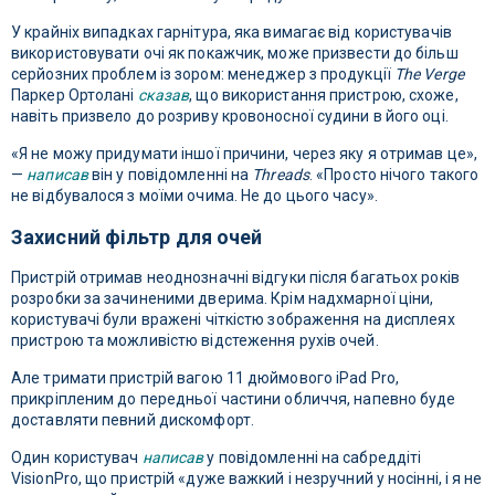
У крайніх випадках гарнітура, яка вимагає від користувачів
використовувати очі як покажчик, може призвести до більш
серйозних проблем із зором: менеджер з продукції
The Verge
Паркер Ортолані
сказав
, що використання пристрою, схоже,
навіть призвело до розриву кровоносної судини в його оці.
«Я не можу придумати іншої причини, через яку я отримав це»,
—
написав
він у повідомленні на
Threads
. «Просто нічого такого
не відбувалося з моїми очима. Не до цього часу».
Захисний фільтр для очей
Пристрій отримав неоднозначні відгуки після багатьох років
розробки за зачиненими дверима. Крім надхмарної ціни,
користувачі були вражені чіткістю зображення на дисплеях
пристрою та можливістю відстеження рухів очей.
Але тримати пристрій вагою 11 дюймового iPad Pro,
прикріпленим до передньої частини обличчя, напевно буде
доставляти певний дискомфорт.
Один користувач
написав
у повідомленні на сабреддіті
VisionPro, що пристрій «дуже важкий і незручний у носінні, і я не