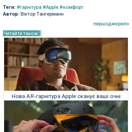
Теги:
#гарнітура
#Apple
#комфорт
Автор:
Віктор Тангерманн
першоджерело
Читайте також:
Нова AR-гарнітура Apple сканує ваші очні
яблука, щоб розблокуватися
06 Червня 2023 р.