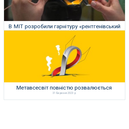
В MIT розробили гарнітуру «рентгенівський
зір», яка може бачити всередині коробок
03 Березня 2023 р.
Метавсесвіт повністю розвалюється
31 Березня 2023 р.