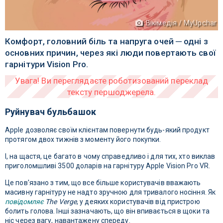
Вікімедія / MyUpchar
Комфорт, головний біль та напруга очей ─ одні з
основних причин, через які люди повертають свої
гарнітури Vision Pro.
Руйнувач бульбашок
Apple дозволяє своїм клієнтам повернути будь-який продукт
протягом двох тижнів з моменту його покупки.
І, на щастя, це багато в чому справедливо і для тих, хто виклав
приголомшливі 3500 доларів на гарнітуру Apple Vision Pro VR.
Це пов'язано з тим, що все більше користувачів вважають
масивну гарнітуру не надто зручною для тривалого носіння. Як
повідомляє
The Verge
, у деяких користувачів від пристрою
болить голова. Інші зазначають, що він впивається в щоки та
ніс через вагу, навантажену спереду.