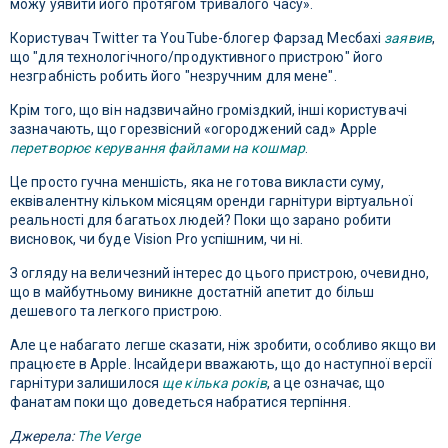
можу уявити його протягом тривалого часу».
Користувач Twitter та YouTube-блогер Фарзад Месбахі
заявив
,
що "для технологічного/продуктивного пристрою" його
незграбність робить його "незручним для мене".
Крім того, що він надзвичайно громіздкий, інші користувачі
зазначають, що горезвісний «огороджений сад» Apple
перетворює керування файлами на кошмар
.
Це просто гучна меншість, яка не готова викласти суму,
еквівалентну кільком місяцям оренди гарнітури віртуальної
реальності для багатьох людей? Поки що зарано робити
висновок, чи буде Vision Pro успішним, чи ні.
З огляду на величезний інтерес до цього пристрою, очевидно,
що в майбутньому виникне достатній апетит до більш
дешевого та легкого пристрою.
Але це набагато легше сказати, ніж зробити, особливо якщо ви
працюєте в Apple. Інсайдери вважають, що до наступної версії
гарнітури залишилося
ще кілька років
, а це означає, що
фанатам поки що доведеться набратися терпіння.
Джерела:
The Verge