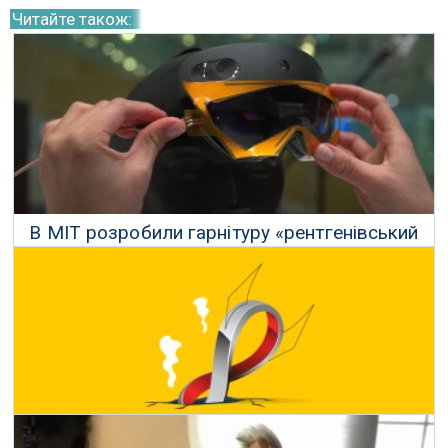
Читайте також:
В MIT розробили гарнітуру «рентгенівський
зір», яка може бачити всередині коробок
03 Березня 2023 р.
Метавсесвіт повністю розвалюється