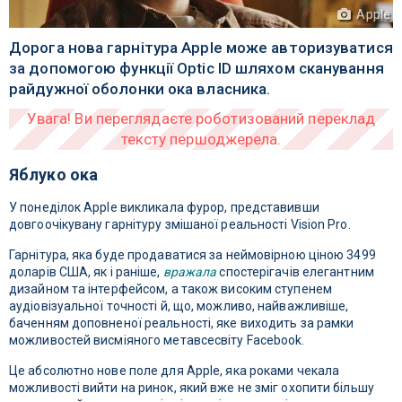
Apple
Дорога нова гарнітура Apple може авторизуватися
за допомогою функції Optic ID шляхом сканування
райдужної оболонки ока власника.
Яблуко ока
У понеділок Apple викликала фурор, представивши
довгоочікувану гарнітуру змішаної реальності Vision Pro.
Гарнітура, яка буде продаватися за неймовірною ціною 3499
доларів США, як і раніше,
вражала
спостерігачів елегантним
дизайном та інтерфейсом, а також високим ступенем
аудіовізуальної точності й, що, можливо, найважливіше,
баченням доповненої реальності, яке виходить за рамки
можливостей висміяного метавсесвіту Facebook.
Це абсолютно нове поле для Apple, яка роками чекала
можливості вийти на ринок, який вже не зміг охопити більшу