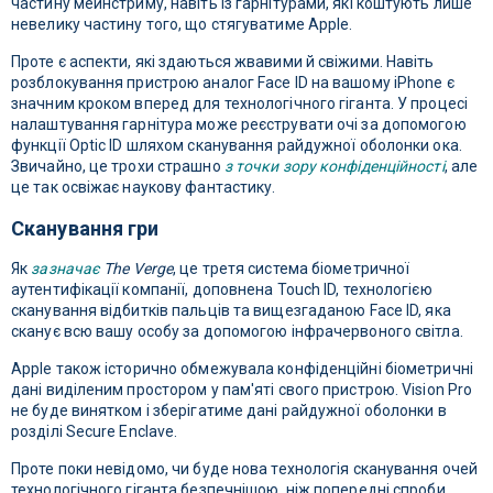
частину мейнстриму, навіть із гарнітурами, які коштують лише
невелику частину того, що стягуватиме Apple.
Проте є аспекти, які здаються жвавими й свіжими. Навіть
розблокування пристрою аналог Face ID на вашому iPhone є
значним кроком вперед для технологічного гіганта. У процесі
налаштування гарнітура може реєструвати очі за допомогою
функції Optic ID шляхом сканування райдужної оболонки ока.
Звичайно, це трохи страшно
з точки зору конфіденційності
, але
це так освіжає наукову фантастику.
Сканування гри
Як
зазначає
The Verge
, це третя система біометричної
аутентифікації компанії, доповнена Touch ID, технологією
сканування відбитків пальців та вищезгаданою Face ID, яка
сканує всю вашу особу за допомогою інфрачервоного світла.
Apple також історично обмежувала конфіденційні біометричні
дані виділеним простором у пам'яті свого пристрою. Vision Pro
не буде винятком і зберігатиме дані райдужної оболонки в
розділі Secure Enclave.
Проте поки невідомо, чи буде нова технологія сканування очей
технологічного гіганта безпечнішою, ніж попередні спроби.