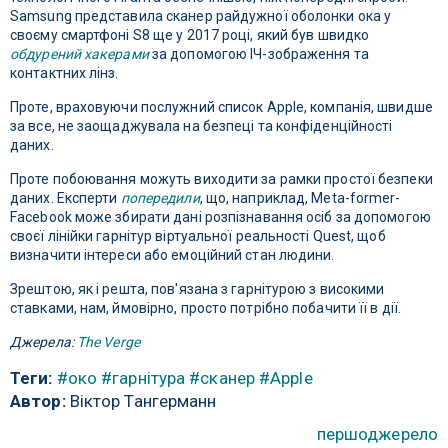
Samsung представила сканер райдужної оболонки ока у
своєму смартфоні S8 ще у 2017 році, який був швидко
обдурений хакерами
за допомогою ІЧ-зображення та
контактних лінз.
Проте, враховуючи послужний список Apple, компанія, швидше
за все, не заощаджувала на безпеці та конфіденційності
даних.
Проте побоювання можуть виходити за рамки простої безпеки
даних. Експерти
попередили
, що, наприклад, Meta-former-
Facebook може збирати дані розпізнавання осіб за допомогою
своєї лінійки гарнітур віртуальної реальності Quest, щоб
визначити інтереси або емоційний стан людини.
Зрештою, як і решта, пов'язана з гарнітурою з високими
ставками, нам, ймовірно, просто потрібно побачити її в дії.
Джерела:
The Verge
Теги:
#око
#гарнітура
#сканер
#Apple
Автор:
Віктор Тангерманн
першоджерело