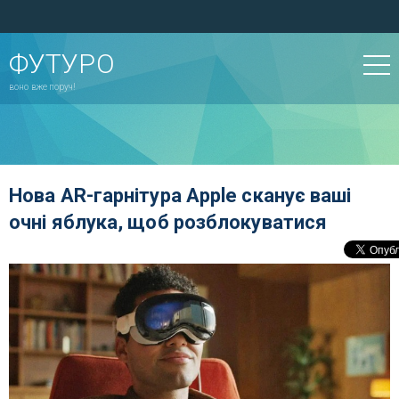
ФУТУРО
воно вже поруч!
Нова AR-гарнітура Apple сканує ваші
очні яблука, щоб розблокуватися