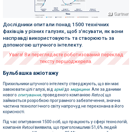
Gartner
Дослідники опитали понад 1500 технічних
фахівців у різних галузях, щоб з'ясувати, як вони
насправді використовують та створюють за
допомогою штучного інтелекту.
Бульбашка ажіотажу
Прихильники штучного інтелекту стверджують, що він має
завоювати цілі галузі, від
армії
до
медицини
. Але за даними
нового
опитування
, проведеного компанією
Retool
, що
займається розробкою програмного забезпечення, значна
частина технологічного світу напрочуд не переконана в його
корисності.
Під час опитування 1500 осіб, що працюють у сфері технологій,
компанія
Retool
виявила, що приголомшливі 51,6% людей