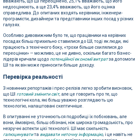
вважають, що ШІ переоцінено, 25,1% вважають, що його
недооцінюють, а ще 23,4% вважають, що його оцінка
справедлива. До опитаних входять керівники, інженери-
програмісти, дизайнери та представники інших посад у різних
галузях.
Особливо дивовижним було те, що працівники на керівних
посадах більш прихильно ставилися до ШІ, тоді як люди, які
працюють з технічного боку, «трохи більше схилялися до
переоцінки» — можливо, це не дивно, оскільки багато бізнес-
лідерів кричали щодо
потенційної економії витрат
за допомоги
ШІ та як він може приносити більше доходу.
Перевірка реальності
З новинних репортажів і прес-релізів легко зробити висновок,
що ШІ
готовий змінити світ
, але це говорить про те, що
технологічні кола, які більш уважно розглядають цю
технологію, налаштовані скептичніше.
В опитуванні не уточнюються подробиці їх побоювань, але
вони, ймовірно, більш обізнані, ніж широка громадськість, про
незручні аспекти цієї технології. ШІ має схильність
галюцинувати
та
видавати неточну інформацію
, і це навіть не