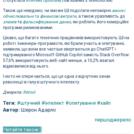
стосується
етичних проблем
, пов'язаних з технологією.
Також ще невідомо, чи зможе ШІ подолати непомірно
високі
обчислювальні та фінансові витрати
, а також уразливість до
зламів
та
фальсифікування даних
, які роблять його комерційні
програми ризикованими.
Цікаво, що багато технічних працівників використовують ШІ на
роботі. Інженери-програмісти, які брали участь в опитуванні,
заявили, що вони все частіше звертаються до ChatGPT і
підтримуваного Microsoft GitHub Copilot замість Stack Overflow:
57,6% використовують веб-сайт менше, а 10,2% взагалі
відмовилися від нього.
І ніхто не сперечається, що це одна з відчутних ознак
революції в галузі штучного інтелекту.
Джерела:
Retool
Теги:
#штучний
#інтелект
#опитування
#хайп
Автор:
Шерон Адарло
першоджерело
Читайте також: