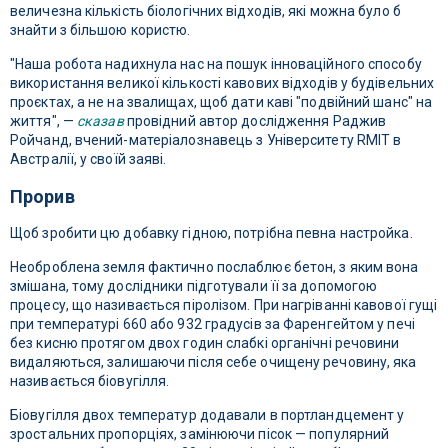
величезна кількість біологічних відходів, які можна було б
знайти з більшою користю.
"Наша робота надихнула нас на пошук інноваційного способу
використання великої кількості кавових відходів у будівельних
проєктах, а не на звалищах, щоб дати каві "подвійний шанс" на
життя", —
сказав
провідний автор дослідження Раджив
Ройчанд, вчений-матеріалознавець з Університету RMIT в
Австралії, у своїй заяві.
Прорив
Щоб зробити цю добавку гідною, потрібна певна настройка.
Необроблена земля фактично послаблює бетон, з яким вона
змішана, тому дослідники підготували її за допомогою
процесу, що називається піролізом. При нагріванні кавової гущі
при температурі 660 або 932 градусів за Фаренгейтом у печі
без кисню протягом двох годин слабкі органічні речовини
видаляються, залишаючи після себе очищену речовину, яка
називається біовугілля.
Біовугілля двох температур додавали в портландцемент у
зростальних пропорціях, замінюючи пісок — популярний