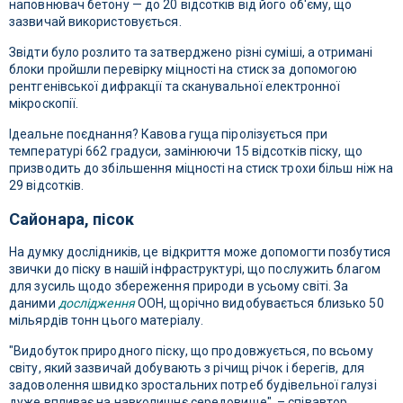
наповнювач бетону — до 20 відсотків від його об'єму, що
зазвичай використовується.
Звідти було розлито та затверджено різні суміші, а отримані
блоки пройшли перевірку міцності на стиск за допомогою
рентгенівської дифракції та сканувальної електронної
мікроскопії.
Ідеальне поєднання? Кавова гуща піролізується при
температурі 662 градуси, замінюючи 15 відсотків піску, що
призводить до збільшення міцності на стиск трохи більш ніж на
29 відсотків.
Сайонара, пісок
На думку дослідників, це відкриття може допомогти позбутися
звички до піску в нашій інфраструктурі, що послужить благом
для зусиль щодо збереження природи в усьому світі. За
даними
дослідження
ООН, щорічно видобувається близько 50
мільярдів тонн цього матеріалу.
"Видобуток природного піску, що продовжується, по всьому
світу, який зазвичай добувають з річищ річок і берегів, для
задоволення швидко зростальних потреб будівельної галузі
дуже впливає на навколишнє середовище", – співавтор