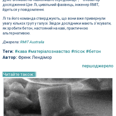
дослідження Цзе Лі, цивільний фахівець, інженер RMIT,
йдеться у повідомленні.
Лі та його команда стверджують, що вони вже привернули
увагу кількох груп у галузі. Звідси дослідники мають з'ясувати,
як зробити бетон, настояний на каві, практичною
альтернативою.
Джерела:
RMIT Australia
Теги:
#кава
#матеріалознавство
#пісок
#бетон
Автор:
Френк Лендімор
першоджерело
Читайте також: