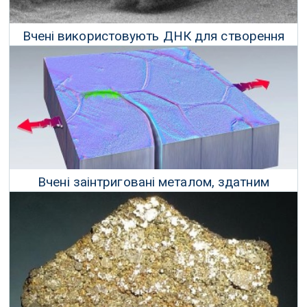
Вчені використовують ДНК для створення
матеріалу легше та міцніше сталі
06 Серпня 2023 р.
Вчені заінтриговані металом, здатним
відновлювати себе після пошкоджень
22 Липня 2023 р.