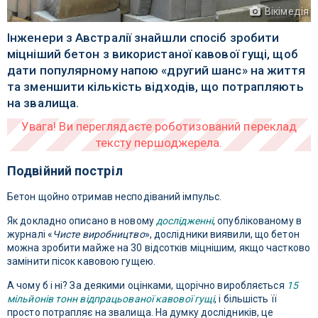
Вікімедія
Інженери з Австралії знайшли спосіб зробити
міцніший бетон з використаної кавової гущі, щоб
дати популярному напою «другий шанс» на життя
та зменшити кількість відходів, що потрапляють
на звалища.
Подвійний постріл
Бетон щойно отримав несподіваний імпульс.
Як докладно описано в новому
дослідженні
, опублікованому в
журналі «
Чисте виробництво
», дослідники виявили, що бетон
можна зробити майже на 30 відсотків міцнішим, якщо частково
замінити пісок кавовою гущею.
А чому б і ні? За деякими оцінками, щорічно виробляється
15
мільйонів тонн відпрацьованої кавової гущі
, і більшість її
просто потрапляє на звалища. На думку дослідників, це