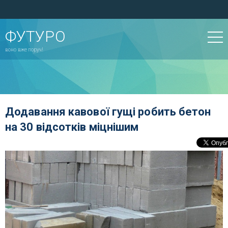
ФУТУРО
воно вже поруч!
Додавання кавової гущі робить бетон
на 30 відсотків міцнішим