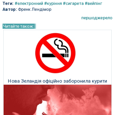
Теги:
#електронний
#куріння
#сигарета
#вейпінг
Автор:
Френк Лендімор
першоджерело
Читайте також:
Нова Зеландія офіційно заборонила курити
всім, хто народився після 2008 року
16 Грудня 2022 р.