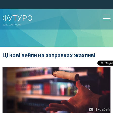
ФУТУРО
воно вже поруч!
Ці нові вейпи на заправках жахливі
Піксабей