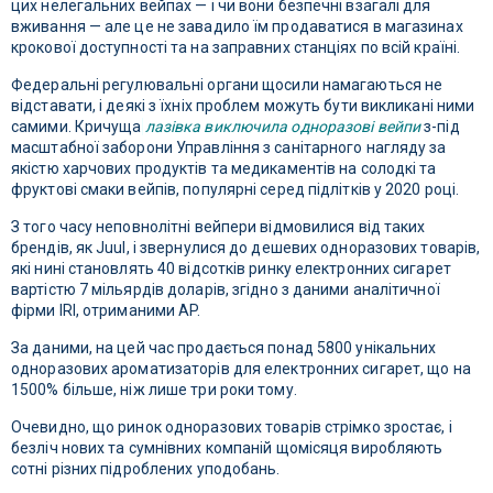
цих нелегальних вейпах — і чи вони безпечні взагалі для
вживання — але це не завадило їм продаватися в магазинах
крокової доступності та на заправних станціях по всій країні.
Федеральні регулювальні органи щосили намагаються не
відставати, і деякі з їхніх проблем можуть бути викликані ними
самими. Кричуща
лазівка ​​виключила одноразові вейпи
з-під
масштабної заборони Управління з санітарного нагляду за
якістю харчових продуктів та медикаментів на солодкі та
фруктові смаки вейпів, популярні серед підлітків у 2020 році.
З того часу неповнолітні вейпери відмовилися від таких
брендів, як Juul, і звернулися до дешевих одноразових товарів,
які нині становлять 40 відсотків ринку електронних сигарет
вартістю 7 мільярдів доларів, згідно з даними аналітичної
фірми IRI, отриманими AP.
За даними, на цей час продається понад 5800 унікальних
одноразових ароматизаторів для електронних сигарет, що на
1500% більше, ніж лише три роки тому.
Очевидно, що ринок одноразових товарів стрімко зростає, і
безліч нових та сумнівних компаній щомісяця виробляють
сотні різних підроблених уподобань.