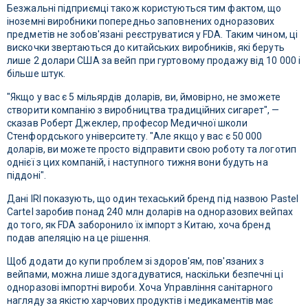
Безжальні підприємці також користуються тим фактом, що
іноземні виробники попередньо заповнених одноразових
предметів не зобов'язані реєструватися у FDA. Таким чином, ці
вискочки звертаються до китайських виробників, які беруть
лише 2 долари США за вейп при гуртовому продажу від 10 000 і
більше штук.
"Якщо у вас є 5 мільярдів доларів, ви, ймовірно, не зможете
створити компанію з виробництва традиційних сигарет", —
сказав Роберт Джеклер, професор Медичної школи
Стенфордського університету. "Але якщо у вас є 50 000
доларів, ви можете просто відправити свою роботу та логотип
однієї з цих компаній, і наступного тижня вони будуть на
піддоні".
Дані IRI показують, що один техаський бренд під назвою Pastel
Cartel заробив понад 240 млн доларів на одноразових вейпах
до того, як FDA заборонило їх імпорт з Китаю, хоча бренд
подав апеляцію на це рішення.
Щоб додати до купи проблем зі здоров'ям, пов'язаних з
вейпами, можна лише здогадуватися, наскільки безпечні ці
одноразові імпортні вироби. Хоча Управління санітарного
нагляду за якістю харчових продуктів і медикаментів має