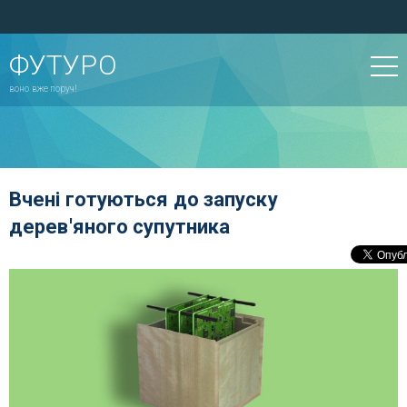
ФУТУРО
воно вже поруч!
Вчені готуються до запуску
дерев'яного супутника