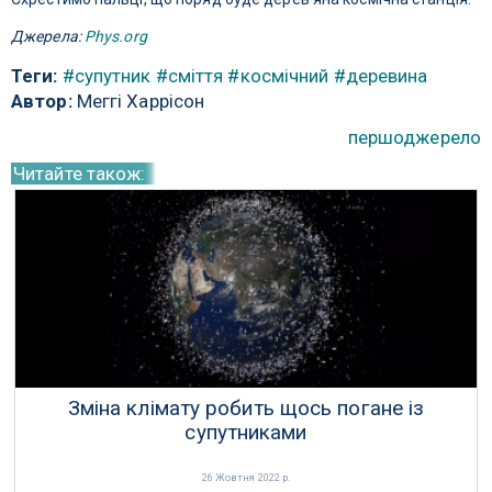
Джерела:
Phys.org
Теги:
#супутник
#сміття
#космічний
#деревина
Автор:
Меггі Харрісон
першоджерело
Читайте також:
Зміна клімату робить щось погане із
супутниками
26 Жовтня 2022 р.