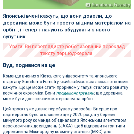
Sumitomo Forestry
Японські вчені кажуть, що вони довели, що
деревина може бути просто міцним матеріалом на
орбіті, і тепер планують збудувати з нього
супутник.
Вуд, подивися на це
Команда вчених з Кіотського університету та японського
стартапу Sumitomo Forestry, який займається лісозаготівлями,
кажуть, що це може стати проривом у галузі сталого розвитку
космічної економіки. Вони
продемонстрували
, що деревина
може бути довговічним матеріалом на орбіті.
Цей проєкт уже давно перебуває у розробці. Вперше про
партнерство було оголошено ще у 2020 році, а у березні
минулого року команда об'єдналася з Японським агентством
аерокосмічних досліджень (JAXA), щоб відправити три типи
деревини на Міжнародну космічну станцію (МКС) для