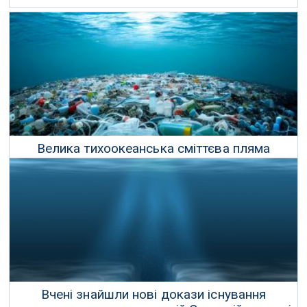
Велика тихоокеанська сміттєва пляма
кишить сміттєвим життям
19 Квітня 2023 р.
Вчені знайшли нові докази існування