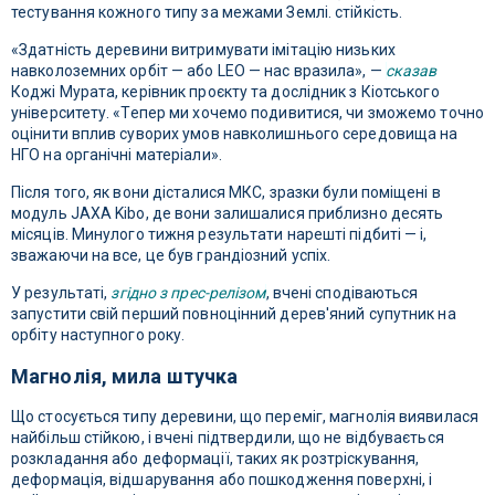
тестування кожного типу за межами Землі. стійкість.
«Здатність деревини витримувати імітацію низьких
навколоземних орбіт — або LEO — нас вразила», —
сказав
Коджі Мурата, керівник проєкту та дослідник з Кіотського
університету. «Тепер ми хочемо подивитися, чи зможемо точно
оцінити вплив суворих умов навколишнього середовища на
НГО на органічні матеріали».
Після того, як вони дісталися МКС, зразки були поміщені в
модуль JAXA Kibo, де вони залишалися приблизно десять
місяців. Минулого тижня результати нарешті підбиті — і,
зважаючи на все, це був грандіозний успіх.
У результаті,
згідно з прес-релізом
, вчені сподіваються
запустити свій перший повноцінний дерев'яний супутник на
орбіту наступного року.
Магнолія, мила штучка
Що стосується типу деревини, що переміг, магнолія виявилася
найбільш стійкою, і вчені підтвердили, що не відбувається
розкладання або деформації, таких як розтріскування,
деформація, відшарування або пошкодження поверхні, і