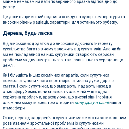
майже немає зміна ваги поверненого зразка відповідно до
релізу.
Це досить примітний подвиг з огляду на суворі температури та
високий рівень радіації, характерні для останнього рубежу.
Дерева, будь ласка
Від військових додатків до високошвидкісного Інтернету
суспільство багато в чому залежить від супутників. Але як би
ми не покладалися на них, супутники створюють серйозні
проблеми як для внутрішнього, так і зовнішнього середовища
Землі.
Як і більшість інших космічних апаратів, коли супутники
помирають, вони часто перетворюються на дуже дороге
сміття. І коли супутники, що вмирають, падають назад в
атмосферу Землі, вони спалюють алюміній — ще одна
серйозна проблема, враховуючи, що високі рівні горіння
алюмінію можуть зрештою створити
нову дірку в озоні
нашої
атмосфери.
Отже, перехід на дерев'яні супутники може стати оптимальним
розв'язанням зростальної проблеми із супутниками.
Схрестимо пальці, що поряд буде дерев'яна космічна станція.